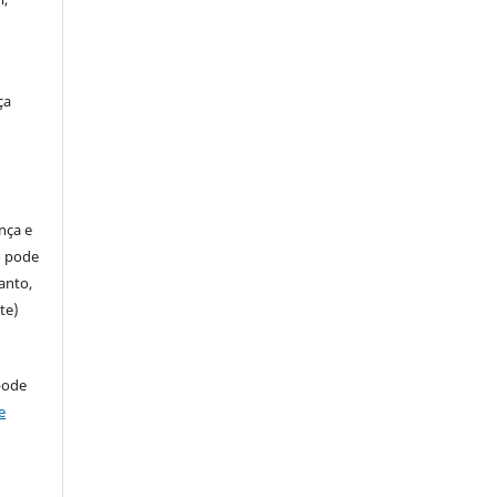
ça
ença e
so pode
anto,
te)
pode
e