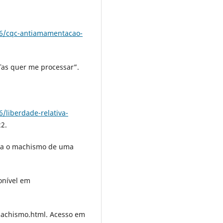
06/cqc-antiamamentacao-
Tas quer me processar”.
/liberdade-relativa-
2.
ra o machismo de uma
ponível em
machismo.html. Acesso em