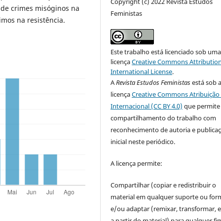
Copyright (c) 2022 Revista Estudos
ão de crimes misóginos na
Feministas
imos na resistência.
Este trabalho está licenciado sob um
licença
Creative Commons Attribution
International License
.
A
Revista Estudos Feministas
está sob 
licença
Creative Commons Atribuição 
Internacional (CC BY 4.0)
que permite
compartilhamento do trabalho com
reconhecimento de autoria e publica
inicial neste periódico.
A licença permite:
Compartilhar (copiar e redistribuir o
material em qualquer suporte ou for
e/ou adaptar (remixar, transformar, e 
a partir do material) para qualquer fi