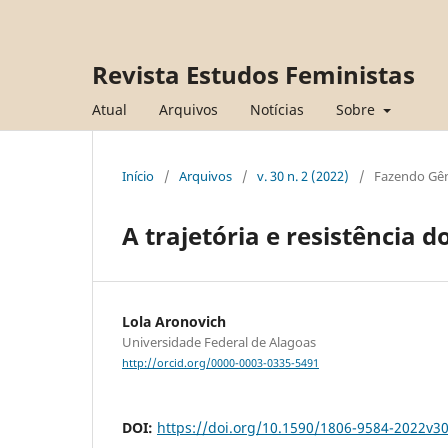
Revista Estudos Feministas
Atual
Arquivos
Notícias
Sobre
Início
/
Arquivos
/
v. 30 n. 2 (2022)
/
Fazendo Gê
A trajetória e resistência d
Lola Aronovich
Universidade Federal de Alagoas
http://orcid.org/0000-0003-0335-5491
DOI:
https://doi.org/10.1590/1806-9584-2022v3