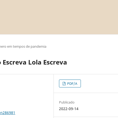
nero em tempos de pandemia
o Escreva Lola Escreva
PDF/A
Publicado
2022-09-14
0n286981