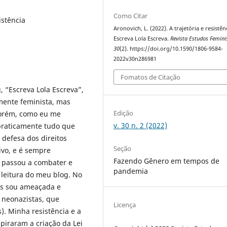
Como Citar
istência
Aronovich, L. (2022). A trajetória e resistên
Escreva Lola Escreva.
Revista Estudos Femini
30
(2). https://doi.org/10.1590/1806-9584-
2022v30n286981
Fomatos de Citação
 “Escreva Lola Escreva”,
mente feminista, mas
Edição
 Porém, como eu me
v. 30 n. 2 (2022)
praticamente tudo que
 defesa dos direitos
Seção
ivo, e é sempre
Fazendo Gênero em tempos de
ue passou a combater e
pandemia
 leitura do meu blog. No
os sou ameaçada e
 neonazistas, que
Licença
). Minha resistência e a
spiraram a criação da Lei