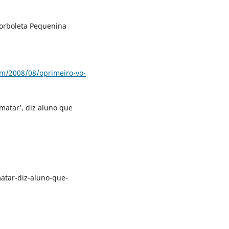
orboleta Pequenina
om/2008/08/oprimeiro-vo-
matar’, diz aluno que
m
atar-diz-aluno-que-