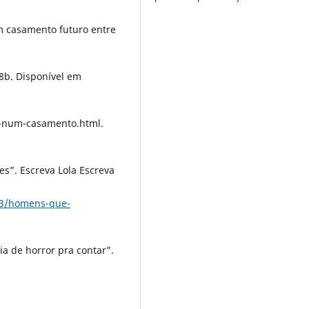
m casamento futuro entre
08b. Disponível em
e-num-casamento.html.
”. Escreva Lola Escreva
/03/homens-que-
a de horror pra contar”.