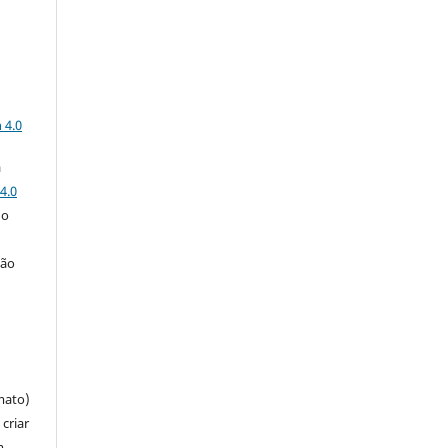
a
 4.0
a
4.0
 o
ção
mato)
criar
m,