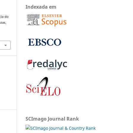
Indexada em
cia do
stas
,
SCImago Journal Rank