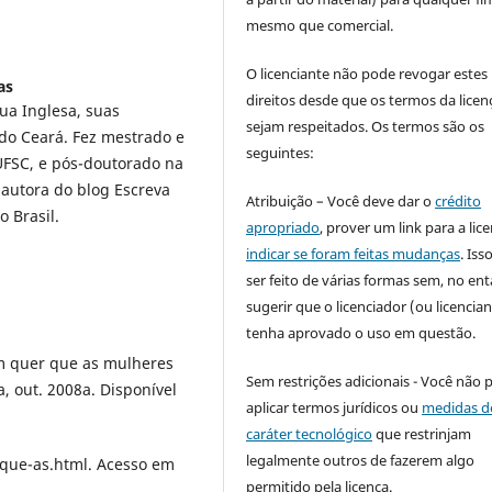
mesmo que comercial.
O licenciante não pode revogar estes
as
direitos desde que os termos da licen
ua Inglesa, suas
sejam respeitados. Os termos são os
 do Ceará. Fez mestrado e
seguintes:
UFSC, e pós-doutorado na
 autora do blog Escreva
Atribuição – Você deve dar o
crédito
 Brasil.
apropriado
, prover um link para a lic
indicar se foram feitas mudanças
. Is
ser feito de várias formas sem, no ent
sugerir que o licenciador (ou licencian
tenha aprovado o uso em questão.
 quer que as mulheres
Sem restrições adicionais - Você não 
a, out. 2008a. Disponível
aplicar termos jurídicos ou
medidas d
caráter tecnológico
que restrinjam
legalmente outros de fazerem algo
ue-as.html. Acesso em
permitido pela licença.