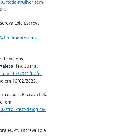
8/03/toda-mulher-tem-
22.
screva Lola Escreva
06/finalmente-um-
 dizer) dos
taleza, fev. 2011a.
ot.com.br/2011/02/o-
so em 16/02/2022.
s mascus”. Escreva Lola
vel em
3/troll-fest-delogica-
ra PQP”. Escreva Lola