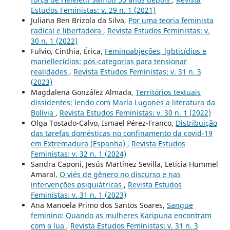
Estudos Feministas: v. 29 n. 1 (2021)
Juliana Ben Brizola da Silva,
Por uma teoria feminista
radical e libertadora
,
Revista Estudos Feministas: v.
30 n. 1 (2022)
Fulvio, Cinthia, Érica,
Feminoabjeções, lgbticídios e
mariellecídios: pós-categorias para tensionar
realidades
,
Revista Estudos Feministas: v. 31 n. 3
(2023)
Magdalena González Almada,
Territórios textuais
dissidentes: lendo com María Lugones a literatura da
Bolívia
,
Revista Estudos Feministas: v. 30 n. 1 (2022)
Olga Tostado-Calvo, Ismael Pérez-Franco,
Distribuição
das tarefas domésticas no confinamento da covid-19
em Extremadura (Espanha)
,
Revista Estudos
Feministas: v. 32 n. 1 (2024)
Sandra Caponi, Jesús Martínez Sevilla, Leticia Hummel
Amaral,
O viés de gênero no discurso e nas
intervenções psiquiátricas
,
Revista Estudos
Feministas: v. 31 n. 1 (2023)
Ana Manoela Primo dos Santos Soares,
Sangue
feminino: Quando as mulheres Karipuna encontram
com a lua
,
Revista Estudos Feministas: v. 31 n. 3