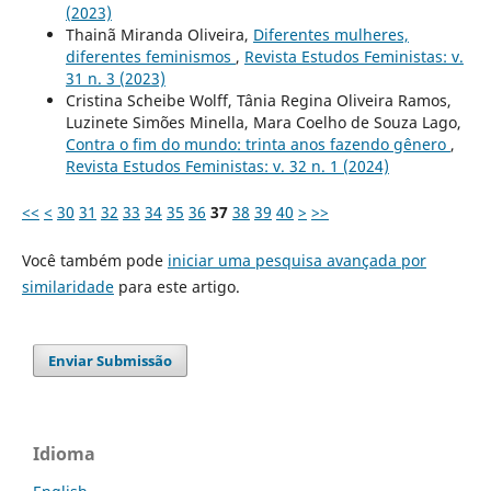
(2023)
Thainã Miranda Oliveira,
Diferentes mulheres,
diferentes feminismos
,
Revista Estudos Feministas: v.
31 n. 3 (2023)
Cristina Scheibe Wolff, Tânia Regina Oliveira Ramos,
Luzinete Simões Minella, Mara Coelho de Souza Lago,
Contra o fim do mundo: trinta anos fazendo gênero
,
Revista Estudos Feministas: v. 32 n. 1 (2024)
<<
<
30
31
32
33
34
35
36
37
38
39
40
>
>>
Você também pode
iniciar uma pesquisa avançada por
similaridade
para este artigo.
Enviar Submissão
Idioma