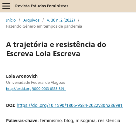
Revista Estudos Feministas
Início
/
Arquivos
/
v. 30 n. 2 (2022)
/
Fazendo Gênero em tempos de pandemia
A trajetória e resistência do
Escreva Lola Escreva
Lola Aronovich
Universidade Federal de Alagoas
http://orcid.org/0000-0003-0335-5491
DOI:
https://doi.org/10.1590/1806-9584-2022v30n286981
Palavras-chave:
feminismo, blog, misoginia, resistência