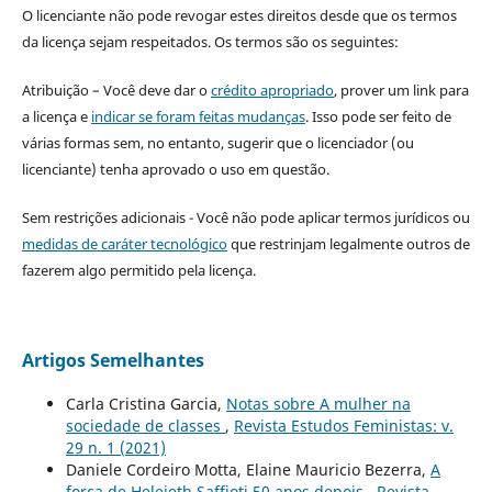
O licenciante não pode revogar estes direitos desde que os termos
da licença sejam respeitados. Os termos são os seguintes:
Atribuição – Você deve dar o
crédito apropriado
, prover um link para
a licença e
indicar se foram feitas mudanças
. Isso pode ser feito de
várias formas sem, no entanto, sugerir que o licenciador (ou
licenciante) tenha aprovado o uso em questão.
Sem restrições adicionais - Você não pode aplicar termos jurídicos ou
medidas de caráter tecnológico
que restrinjam legalmente outros de
fazerem algo permitido pela licença.
Artigos Semelhantes
Carla Cristina Garcia,
Notas sobre A mulher na
sociedade de classes
,
Revista Estudos Feministas: v.
29 n. 1 (2021)
Daniele Cordeiro Motta, Elaine Mauricio Bezerra,
A
força de Heleieth Saffioti 50 anos depois
,
Revista