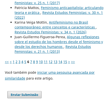
Feministas: v. 25 n. 1 (2017)
Patricia Mattos,
Feminismo anticapitalista: articulando
teoria e prática
,
Revista Estudos Feministas: v. 30 n. 1
(2022)
Karina Veiga Mottin,
Antifeminismo no Brasil
contemporâneo: entre conceitos e características
,
Revista Estudos Feministas: v. 34 n. 1 (2026)
Juan-Guillermo Figueroa-Perea,
Algunas reflexiones
sobre el estudio de los hombres desde el feminismo y
desde los derechos humanos
,
Revista Estudos
Feministas: v. 21 n. 1 (2013)
<<
<
1
2
3
4
5
6
7
8
9
10
11
12
13
14
15
>
>>
Você também pode
iniciar uma pesquisa avançada por
similaridade
para este artigo.
Enviar Submissão