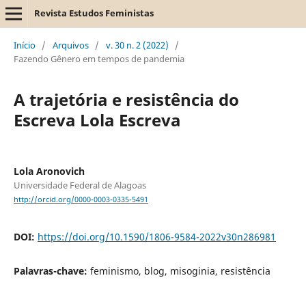
Revista Estudos Feministas
Início
/
Arquivos
/
v. 30 n. 2 (2022)
/
Fazendo Gênero em tempos de pandemia
A trajetória e resistência do
Escreva Lola Escreva
Lola Aronovich
Universidade Federal de Alagoas
http://orcid.org/0000-0003-0335-5491
DOI:
https://doi.org/10.1590/1806-9584-2022v30n286981
Palavras-chave:
feminismo, blog, misoginia, resistência