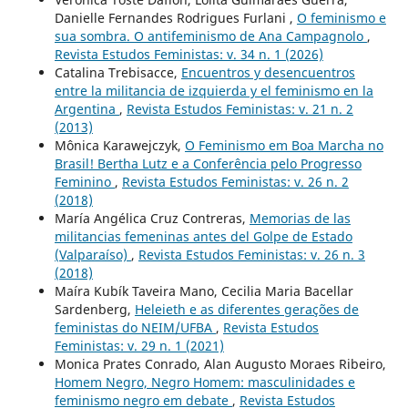
Danielle Fernandes Rodrigues Furlani ,
O feminismo e
sua sombra. O antifeminismo de Ana Campagnolo
,
Revista Estudos Feministas: v. 34 n. 1 (2026)
Catalina Trebisacce,
Encuentros y desencuentros
entre la militancia de izquierda y el feminismo en la
Argentina
,
Revista Estudos Feministas: v. 21 n. 2
(2013)
Mônica Karawejczyk,
O Feminismo em Boa Marcha no
Brasil! Bertha Lutz e a Conferência pelo Progresso
Feminino
,
Revista Estudos Feministas: v. 26 n. 2
(2018)
María Angélica Cruz Contreras,
Memorias de las
militancias femeninas antes del Golpe de Estado
(Valparaíso)
,
Revista Estudos Feministas: v. 26 n. 3
(2018)
Maíra Kubík Taveira Mano, Cecilia Maria Bacellar
Sardenberg,
Heleieth e as diferentes gerações de
feministas do NEIM/UFBA
,
Revista Estudos
Feministas: v. 29 n. 1 (2021)
Monica Prates Conrado, Alan Augusto Moraes Ribeiro,
Homem Negro, Negro Homem: masculinidades e
feminismo negro em debate
,
Revista Estudos