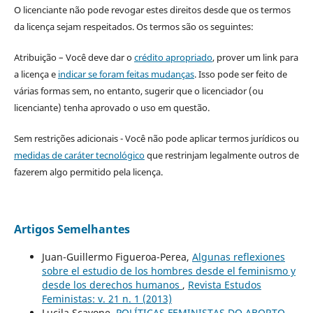
O licenciante não pode revogar estes direitos desde que os termos
da licença sejam respeitados. Os termos são os seguintes:
Atribuição – Você deve dar o
crédito apropriado
, prover um link para
a licença e
indicar se foram feitas mudanças
. Isso pode ser feito de
várias formas sem, no entanto, sugerir que o licenciador (ou
licenciante) tenha aprovado o uso em questão.
Sem restrições adicionais - Você não pode aplicar termos jurídicos ou
medidas de caráter tecnológico
que restrinjam legalmente outros de
fazerem algo permitido pela licença.
Artigos Semelhantes
Juan-Guillermo Figueroa-Perea,
Algunas reflexiones
sobre el estudio de los hombres desde el feminismo y
desde los derechos humanos
,
Revista Estudos
Feministas: v. 21 n. 1 (2013)
Lucila Scavone,
POLÍTICAS FEMINISTAS DO ABORTO
,