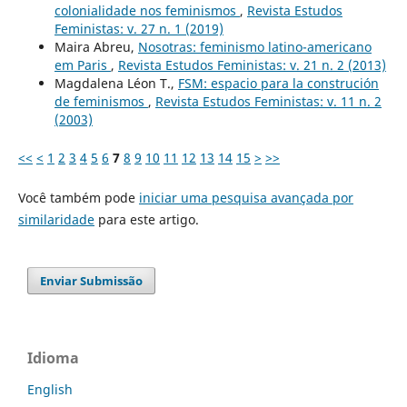
colonialidade nos feminismos
,
Revista Estudos
Feministas: v. 27 n. 1 (2019)
Maira Abreu,
Nosotras: feminismo latino-americano
em Paris
,
Revista Estudos Feministas: v. 21 n. 2 (2013)
Magdalena Léon T.,
FSM: espacio para la construción
de feminismos
,
Revista Estudos Feministas: v. 11 n. 2
(2003)
<<
<
1
2
3
4
5
6
7
8
9
10
11
12
13
14
15
>
>>
Você também pode
iniciar uma pesquisa avançada por
similaridade
para este artigo.
Enviar Submissão
Idioma
English