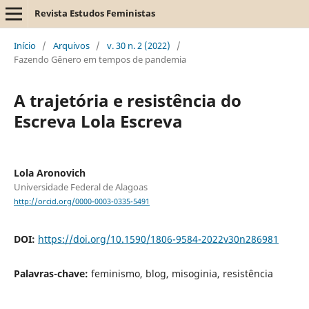
Revista Estudos Feministas
Início
/
Arquivos
/
v. 30 n. 2 (2022)
/
Fazendo Gênero em tempos de pandemia
A trajetória e resistência do
Escreva Lola Escreva
Lola Aronovich
Universidade Federal de Alagoas
http://orcid.org/0000-0003-0335-5491
DOI:
https://doi.org/10.1590/1806-9584-2022v30n286981
Palavras-chave:
feminismo, blog, misoginia, resistência