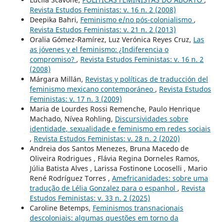
Revista Estudos Feministas: v. 16 n. 2 (2008)
Deepika Bahri,
Feminismo e/no pós-colonialismo
,
Revista Estudos Feministas: v. 21 n. 2 (2013)
Oralia Gómez-Ramírez, Luz Verónica Reyes Cruz,
Las
as jóvenes y el feminismo: ¿Indiferencia o
compromiso?
,
Revista Estudos Feministas: v. 16 n. 2
(2008)
Márgara Millán,
Revistas y políticas de traducción del
feminismo mexicano contemporáneo
,
Revista Estudos
Feministas: v. 17 n. 3 (2009)
Maria de Lourdes Rossi Remenche, Paulo Henrique
Machado, Nívea Rohling,
Discursividades sobre
identidade, sexualidade e feminismo em redes sociais
,
Revista Estudos Feministas: v. 28 n. 2 (2020)
Andreia dos Santos Menezes, Bruna Macedo de
Oliveira Rodrigues , Flávia Regina Dorneles Ramos,
Júlia Batista Alves , Larissa Fostinone Locoselli , Mario
René Rodríguez Torres ,
Amefricanidades: sobre uma
tradução de Lélia Gonzalez para o espanhol
,
Revista
Estudos Feministas: v. 33 n. 2 (2025)
Caroline Betemps,
Feminismos transnacionais
descoloniais: algumas questões em torno da