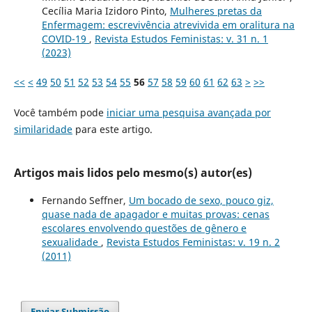
Cecília Maria Izidoro Pinto,
Mulheres pretas da
Enfermagem: escrevivência atrevivida em oralitura na
COVID-19
,
Revista Estudos Feministas: v. 31 n. 1
(2023)
<<
<
49
50
51
52
53
54
55
56
57
58
59
60
61
62
63
>
>>
Você também pode
iniciar uma pesquisa avançada por
similaridade
para este artigo.
Artigos mais lidos pelo mesmo(s) autor(es)
Fernando Seffner,
Um bocado de sexo, pouco giz,
quase nada de apagador e muitas provas: cenas
escolares envolvendo questões de gênero e
sexualidade
,
Revista Estudos Feministas: v. 19 n. 2
(2011)
Enviar Submissão