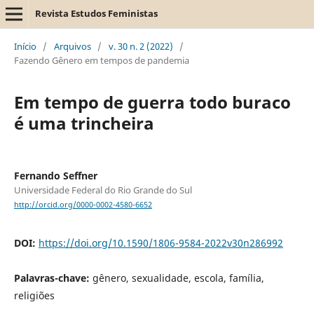
Revista Estudos Feministas
Início
/
Arquivos
/
v. 30 n. 2 (2022)
/
Fazendo Gênero em tempos de pandemia
Em tempo de guerra todo buraco
é uma trincheira
Fernando Seffner
Universidade Federal do Rio Grande do Sul
http://orcid.org/0000-0002-4580-6652
DOI:
https://doi.org/10.1590/1806-9584-2022v30n286992
Palavras-chave:
gênero, sexualidade, escola, família,
religiões