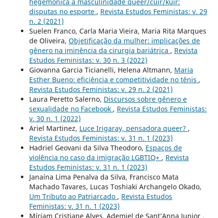
hegemônica à masculinidade queer/cuir/kuir:
disputas no esporte
,
Revista Estudos Feministas: v. 29
n. 2 (2021)
Suelen Franco, Carla Maria Vieira, Maria Rita Marques
de Oliveira,
Objetificação da mulher: implicações de
gênero na iminência da cirurgia bariátrica
,
Revista
Estudos Feministas: v. 30 n. 3 (2022)
Giovanna Garcia Ticianelli, Helena Altmann,
Maria
Esther Bueno: eficiência e competitividade no tênis
,
Revista Estudos Feministas: v. 29 n. 2 (2021)
Laura Peretto Salerno,
Discursos sobre gênero e
sexualidade no Facebook
,
Revista Estudos Feministas:
v. 30 n. 1 (2022)
Ariel Martinez,
Luce Irigaray, pensadora queer?
,
Revista Estudos Feministas: v. 31 n. 1 (2023)
Hadriel Geovani da Silva Theodoro,
Espaços de
violência no caso da imigração LGBTIQ+
,
Revista
Estudos Feministas: v. 31 n. 1 (2023)
Janaína Lima Penalva da Silva, Francisco Mata
Machado Tavares, Lucas Toshiaki Archangelo Okado,
Um Tributo ao Patriarcado
,
Revista Estudos
Feministas: v. 31 n. 1 (2023)
Míriam Cristiane Alves, Ademiel de Sant’Anna Junior ,