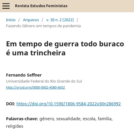
Revista Estudos Feministas
Início
/
Arquivos
/
v. 30 n. 2 (2022)
/
Fazendo Gênero em tempos de pandemia
Em tempo de guerra todo buraco
é uma trincheira
Fernando Seffner
Universidade Federal do Rio Grande do Sul
http://orcid.org/0000-0002-4580-6652
DOI:
https://doi.org/10.1590/1806-9584-2022v30n286992
Palavras-chave:
gênero, sexualidade, escola, família,
religiões