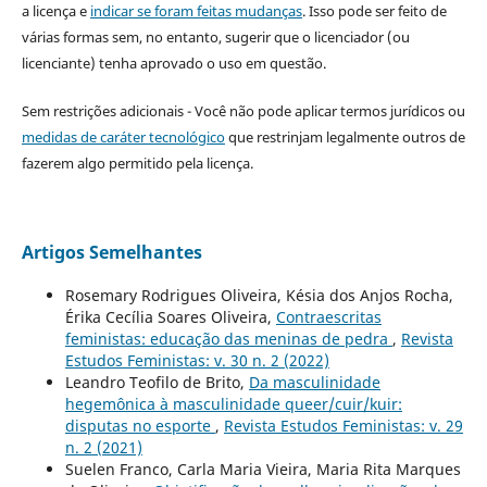
a licença e
indicar se foram feitas mudanças
. Isso pode ser feito de
várias formas sem, no entanto, sugerir que o licenciador (ou
licenciante) tenha aprovado o uso em questão.
Sem restrições adicionais - Você não pode aplicar termos jurídicos ou
medidas de caráter tecnológico
que restrinjam legalmente outros de
fazerem algo permitido pela licença.
Artigos Semelhantes
Rosemary Rodrigues Oliveira, Késia dos Anjos Rocha,
Érika Cecília Soares Oliveira,
Contraescritas
feministas: educação das meninas de pedra
,
Revista
Estudos Feministas: v. 30 n. 2 (2022)
Leandro Teofilo de Brito,
Da masculinidade
hegemônica à masculinidade queer/cuir/kuir:
disputas no esporte
,
Revista Estudos Feministas: v. 29
n. 2 (2021)
Suelen Franco, Carla Maria Vieira, Maria Rita Marques