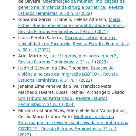
de Oliveira,
Objetificação da mulher: implicações de
gênero na iminência da cirurgia bariátrica
,
Revista
Estudos Feministas: v. 30 n. 3 (2022)
Giovanna Garcia Ticianelli, Helena Altmann,
Maria
Esther Bueno: eficiência e competitividade no tênis
,
Revista Estudos Feministas: v. 29 n. 2 (2021)
Laura Peretto Salerno,
Discursos sobre gênero e
sexualidade no Facebook
,
Revista Estudos Feministas:
v. 30 n. 1 (2022)
Ariel Martinez,
Luce Irigaray, pensadora queer?
,
Revista Estudos Feministas: v. 31 n. 1 (2023)
Hadriel Geovani da Silva Theodoro,
Espaços de
violência no caso da imigração LGBTIQ+
,
Revista
Estudos Feministas: v. 31 n. 1 (2023)
Janaína Lima Penalva da Silva, Francisco Mata
Machado Tavares, Lucas Toshiaki Archangelo Okado,
Um Tributo ao Patriarcado
,
Revista Estudos
Feministas: v. 31 n. 1 (2023)
Míriam Cristiane Alves, Ademiel de Sant’Anna Junior ,
Cecília Maria Izidoro Pinto,
Mulheres pretas da
Enfermagem: escrevivência atrevivida em oralitura na
COVID-19
,
Revista Estudos Feministas: v. 31 n. 1
(2023)