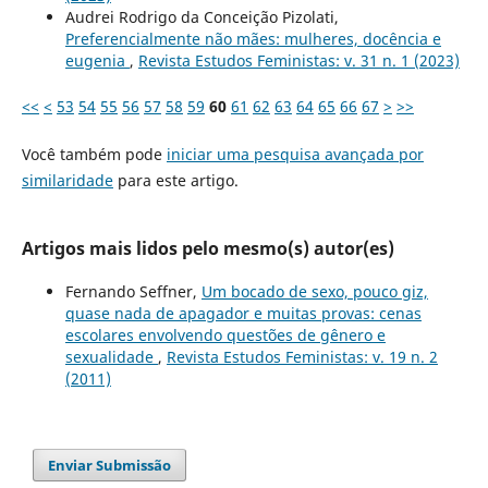
Audrei Rodrigo da Conceição Pizolati,
Preferencialmente não mães: mulheres, docência e
eugenia
,
Revista Estudos Feministas: v. 31 n. 1 (2023)
<<
<
53
54
55
56
57
58
59
60
61
62
63
64
65
66
67
>
>>
Você também pode
iniciar uma pesquisa avançada por
similaridade
para este artigo.
Artigos mais lidos pelo mesmo(s) autor(es)
Fernando Seffner,
Um bocado de sexo, pouco giz,
quase nada de apagador e muitas provas: cenas
escolares envolvendo questões de gênero e
sexualidade
,
Revista Estudos Feministas: v. 19 n. 2
(2011)
Enviar Submissão