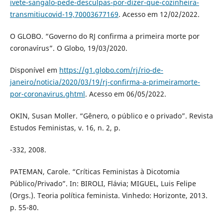
ivete-sangalo-pede-desculpas-por-dizer-que-cozinheira-
transmitiucovid-19,70003677169
. Acesso em 12/02/2022.
O GLOBO. “Governo do RJ confirma a primeira morte por
coronavírus”. O Globo, 19/03/2020.
Disponível em
https://g1.globo.com/rj/rio-de-
janeiro/noticia/2020/03/19/rj-confirma-a-primeiramorte-
por-coronavirus.ghtml
. Acesso em 06/05/2022.
OKIN, Susan Moller. “Gênero, o público e o privado”. Revista
Estudos Feministas, v. 16, n. 2, p.
-332, 2008.
PATEMAN, Carole. “Críticas Feministas à Dicotomia
Público/Privado”. In: BIROLI, Flávia; MIGUEL, Luis Felipe
(Orgs.). Teoria política feminista. Vinhedo: Horizonte, 2013.
p. 55-80.