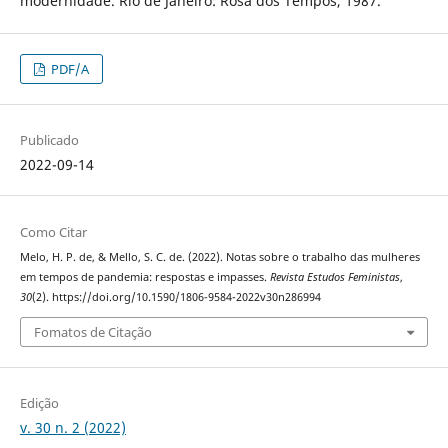
modernidade. Rio de Janeiro: Rosa dos Tempos, 1987.
PDF/A
Publicado
2022-09-14
Como Citar
Melo, H. P. de, & Mello, S. C. de. (2022). Notas sobre o trabalho das mulheres
em tempos de pandemia: respostas e impasses.
Revista Estudos Feministas
,
30
(2). https://doi.org/10.1590/1806-9584-2022v30n286994
Fomatos de Citação
Edição
v. 30 n. 2 (2022)