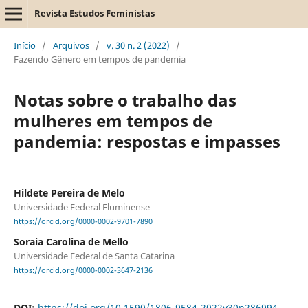
Revista Estudos Feministas
Início
/
Arquivos
/
v. 30 n. 2 (2022)
/
Fazendo Gênero em tempos de pandemia
Notas sobre o trabalho das
mulheres em tempos de
pandemia: respostas e impasses
Hildete Pereira de Melo
Universidade Federal Fluminense
https://orcid.org/0000-0002-9701-7890
Soraia Carolina de Mello
Universidade Federal de Santa Catarina
https://orcid.org/0000-0002-3647-2136
DOI:
https://doi.org/10.1590/1806-9584-2022v30n286994