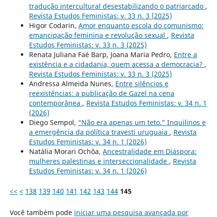
tradução intercultural desestabilizando o patriarcado
,
Revista Estudos Feministas: v. 33 n. 3 (2025)
Higor Codarin,
Amor enquanto escola do comunismo:
emancipação feminina e revolução sexual
,
Revista
Estudos Feministas: v. 33 n. 3 (2025)
Renata Juliana Faé Barp, Joana Maria Pedro,
Entre a
existência e a cidadania, quem acessa a democracia?
,
Revista Estudos Feministas: v. 33 n. 3 (2025)
Andressa Almeida Nunes,
Entre silêncios e
reexistências: a publicação de Gazel na cena
contemporânea
,
Revista Estudos Feministas: v. 34 n. 1
(2026)
Diego Sempol,
“Não era apenas um teto.” Inquilinos e
a emergência da política travesti uruguaia
,
Revista
Estudos Feministas: v. 34 n. 1 (2026)
Natália Morari Ochôa,
Ancestralidade em Diáspora:
mulheres palestinas e interseccionalidade
,
Revista
Estudos Feministas: v. 34 n. 1 (2026)
<<
<
138
139
140
141
142
143
144
145
Você também pode
iniciar uma pesquisa avançada por