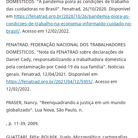
DOMÉSTICOS. “A pandemia piora as condições de trabalho
das cuidadoras no Brasil”. Fenatrad, 26/10/2020. Disponível
em
https://fenatrad.org.br/2020/10/26/pandemia-piora-as-
condicoes-de-trabalho-na-economia-informaldo-cuidado-no-
brasil/
. Acesso em 12/02/2022.
FENATRAD. FEDERAÇÃO NACIONAL DOS TRABALHADORES
DOMÉSTICOS. “Nota da FENATRAD sobre declarações de
Daniel Cady, responsabilizando a trabalhadora doméstica
pela contaminação por Covid-19 da sua família”. Notícias
gerais. Fenatrad, 12/04/2021. Disponível em
https://fenatrad.org.br/2021/04/12/5955/
. Acesso em
12/02/2022.
FRASER, Nancy. “Reenquadrando a justiça em um mundo
globalizado”. Lua Nova, São Paulo, n.
, p. 11-39, 2009.
GUATTARI, Félix; ROLNIK, Suely. Micropolítica: cartografias