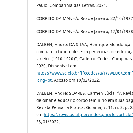
Paulo: Companhia das Letras, 2021.
CORREIO DA MANHÃ. Rio de Janeiro, 22/10/1927,
CORREIO DA MANHÃ. Rio de Janeiro, 17/01/1928,
DALBEN, André; DA SILVA, Henrique Mendonça. “
combate à tuberculose: experiências de educação
Janeiro (1910-1920)”. Caderno Cedes, Campinas, v
2020. Disponível em
https://www.scielo.br/j/ccedes/a/FWwLQ6Xzq
lang=pt
. Acesso em 10/02/2022.
DALBEN, André; SOARES, Carmen Lúcia. “A Revis
de olhar e educar o corpo feminino em suas pág
Revista Pensar a Prática, Goiânia, v. 11, n. 3, p.
em
https://revistas.ufg.br/index.php/fef/articl
23/01/2022.