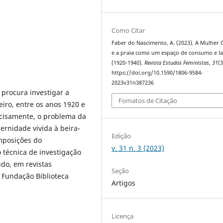
Como Citar
Faber do Nascimento, A. (2023). A Mulher 
e a praia como um espaço de consumo e la
(1920-1940).
Revista Estudos Feministas
,
31
(3
https://doi.org/10.1590/1806-9584-
2023v31n387236
 procura investigar a
Fomatos de Citação
eiro, entre os anos 1920 e
cisamente, o problema da
ernidade vivida à beira-
Edição
mposições do
v. 31 n. 3 (2023)
 técnica de investigação
do, em revistas
Seção
 Fundação Biblioteca
Artigos
Licença