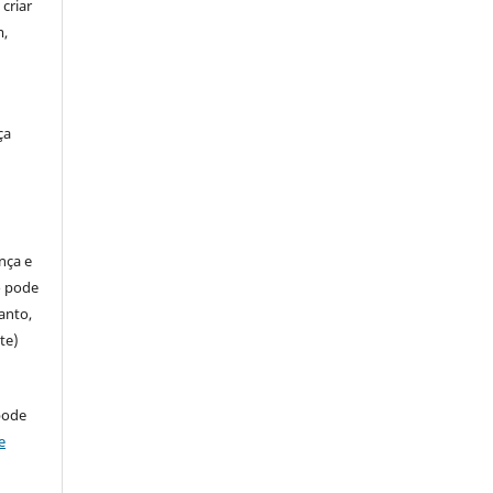
criar
m,
ça
ença e
so pode
anto,
te)
pode
e