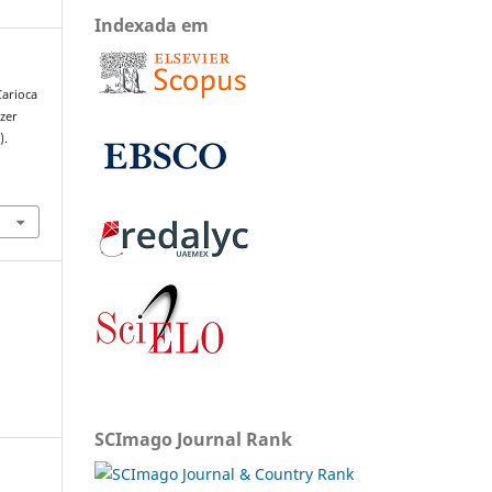
Indexada em
Carioca
zer
).
SCImago Journal Rank