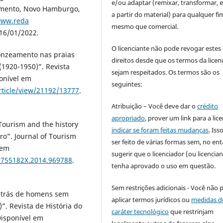
e/ou adaptar (remixar, transformar, e 
vimento, Novo Hamburgo,
a partir do material) para qualquer fi
www.reda
mesmo que comercial.
16/01/2022.
O licenciante não pode revogar estes
onzeamento nas praias
direitos desde que os termos da licen
 (1920-1950)”. Revista
sejam respeitados. Os termos são os
ponível em
seguintes:
rticle/view/21192/13777
.
Atribuição – Você deve dar o
crédito
apropriado
, prover um link para a lic
Tourism and the history
indicar se foram feitas mudanças
. Is
ro”. Journal of Tourism
ser feito de várias formas sem, no ent
 em
sugerir que o licenciador (ou licencian
1755182X.2014.969788
.
tenha aprovado o uso em questão.
Sem restrições adicionais - Você não 
atrás de homens sem
aplicar termos jurídicos ou
medidas d
)”. Revista de História do
caráter tecnológico
que restrinjam
 Disponível em