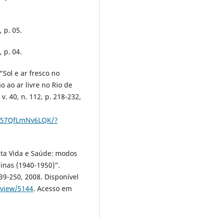
 p. 05.
 p. 04.
Sol e ar fresco no
 ao ar livre no Rio de
. 40, n. 112, p. 218-232,
mf57QfLmNv6LQK/?
ta Vida e Saúde: modos
inas (1940-1950)”.
 239-250, 2008. Disponível
e/view/5144
. Acesso em