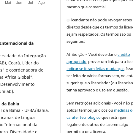
mesmo que comercial.
O licenciante não pode revogar estes
direitos desde que os termos da licen
sejam respeitados. Os termos são os
seguintes:
Internacional da
Atribuição – Você deve dar o
crédito
ersidade da Integração
apropriado
, prover um link para a lic
AB), Ceará. Líder do
indicar se foram feitas mudanças
. Is
os” e coordenadora do
ser feito de várias formas sem, no ent
a África Global”,
sugerir que o licenciador (ou licencian
o Desenvolvimento
tenha aprovado o uso em questão.
nilab).
Sem restrições adicionais - Você não 
 da Bahia
aplicar termos jurídicos ou
medidas d
l da Bahia - UFBA/Bahia.
caráter tecnológico
que restrinjam
ricanas de Língua
legalmente outros de fazerem algo
o Internacional da
permitido pela licença.
nero, Diversidade e