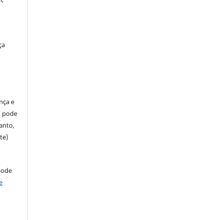
ça
ença e
so pode
anto,
te)
pode
e