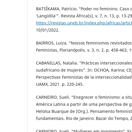
BATSÎKAMA, Patrício. “Poder no feminino. Caso 
‘Langidila’”. Revista África(s), v. 7, n. 13, p. 13-
https://revistas.uneb.br/index.php/africas/arti
10/01/2022.
BAIRROS, Luiza. “Nossos feminismos revisitados
Feministas, Florianópolis, v. 3, n. 2, p. 458-463, 
CABANILLAS, Natalia. “Prácticas interseccionales
sudafricano de mujeres”. In: OCHOA, Karina; CE
Perspectivas Feministas de la interseccionalida
UAMX, 2021. p. 220-245.
CARNEIRO, Sueli. “Enegrecer o feminismo: a si
América Latina a partir de uma perspectiva de 
Heloísa Buarque de (Org.). Pensamento feminist
fundamentais. Rio de Janeiro: Bazar do Tempo, 
CARNEIRO, Sueli. “Mulheres em movimento”. Est