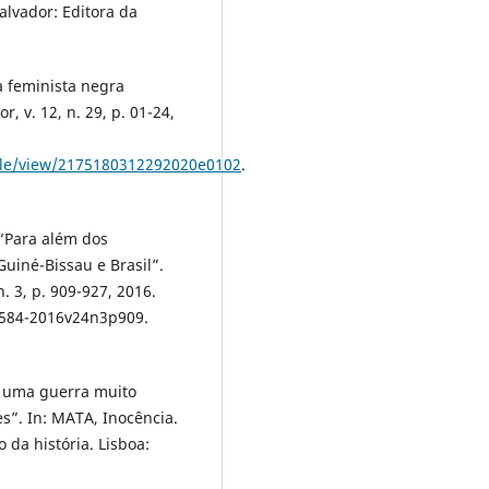
alvador: Editora da
 feminista negra
, v. 12, n. 29, p. 01-24,
icle/view/2175180312292020e0102
.
“Para além dos
uiné-Bissau e Brasil”.
n. 3, p. 909-927, 2016.
584-2016v24n3p909.
e uma guerra muito
es”. In: MATA, Inocência.
 da história. Lisboa: