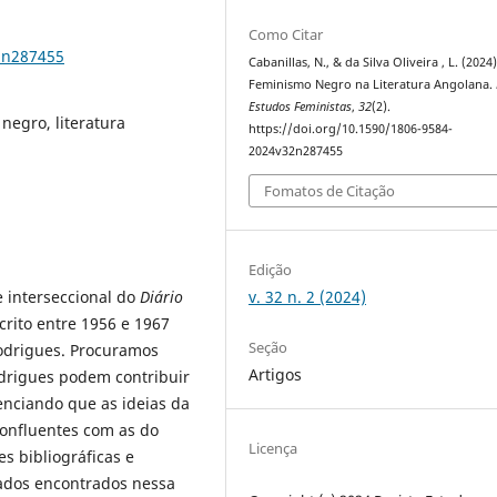
Como Citar
2n287455
Cabanillas, N., & da Silva Oliveira , L. (2024)
Feminismo Negro na Literatura Angolana.
Estudos Feministas
,
32
(2).
negro, literatura
https://doi.org/10.1590/1806-9584-
2024v32n287455
Fomatos de Citação
Edição
v. 32 n. 2 (2024)
 interseccional do
Diário
rito entre 1956 e 1967
Seção
Rodrigues. Procuramos
Artigos
odrigues podem contribuir
enciando que as ideias da
confluentes com as do
Licença
s bibliográficas e
tados encontrados nessa