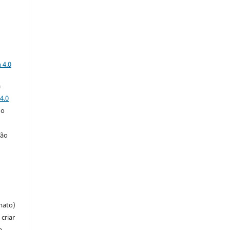
a
 4.0
a
4.0
 o
ção
mato)
criar
m,