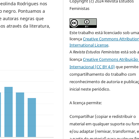
Copyright (c) 2024 Revista Estudos
Deolinda Rodrigues nos
Feministas
o negro. Pontuamos a
e autoras negras que
os através da literatura,
Este trabalho está licenciado sob um
licença
Creative Commons Attribution
International License
.
A
Revista Estudos Feministas
está sob 
licença
Creative Commons Atribuição 
Internacional (CC BY 4.0)
que permite
compartilhamento do trabalho com
reconhecimento de autoria e publica
inicial neste periódico.
A licença permite:
Compartilhar (copiar e redistribuir o
material em qualquer suporte ou for
e/ou adaptar (remixar, transformar, e 
a partir do material) para qualquer fi