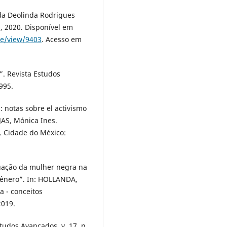
da Deolinda Rodrigues
29, 2020. Disponível em
cle/view/9403
. Acesso em
”. Revista Estudos
1995.
: notas sobre el activismo
JAS, Mónica Ines.
d. Cidade do México:
tuação da mulher negra na
gênero”. In: HOLLANDA,
a - conceitos
2019.
udos Avançados, v. 17, n.