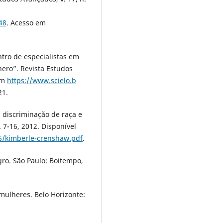
48
. Acesso em
ro de especialistas em
nero”. Revista Estudos
 em
https://www.scielo.b
21.
 discriminação de raça e
 7-16, 2012. Disponível
f5/kimberle-crenshaw.pdf
.
gro. São Paulo: Boitempo,
mulheres. Belo Horizonte: