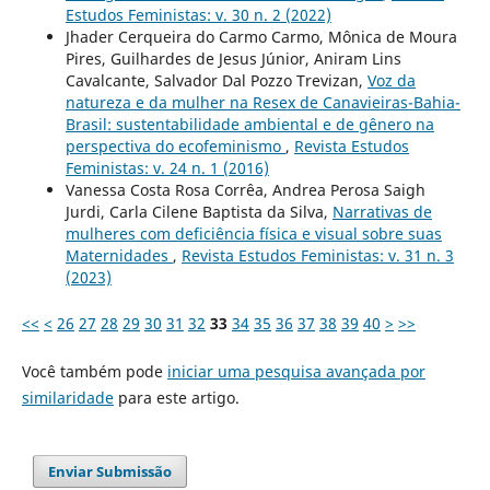
Estudos Feministas: v. 30 n. 2 (2022)
Jhader Cerqueira do Carmo Carmo, Mônica de Moura
Pires, Guilhardes de Jesus Júnior, Aniram Lins
Cavalcante, Salvador Dal Pozzo Trevizan,
Voz da
natureza e da mulher na Resex de Canavieiras-Bahia-
Brasil: sustentabilidade ambiental e de gênero na
perspectiva do ecofeminismo
,
Revista Estudos
Feministas: v. 24 n. 1 (2016)
Vanessa Costa Rosa Corrêa, Andrea Perosa Saigh
Jurdi, Carla Cilene Baptista da Silva,
Narrativas de
mulheres com deficiência física e visual sobre suas
Maternidades
,
Revista Estudos Feministas: v. 31 n. 3
(2023)
<<
<
26
27
28
29
30
31
32
33
34
35
36
37
38
39
40
>
>>
Você também pode
iniciar uma pesquisa avançada por
similaridade
para este artigo.
Enviar Submissão