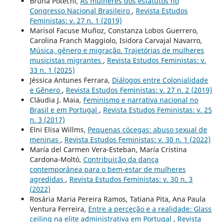
Bruna Potechi,
As mulheres dos estatutos no
Congresso Nacional Brasileiro
,
Revista Estudos
Feministas: v. 27 n. 1 (2019)
Marisol Facuse Muñoz, Constanza Lobos Guerrero,
Carolina Franch Maggiolo, Isidora Carvajal Navarro,
Música, gênero e migração. Trajetórias de mulheres
musicistas migrantes
,
Revista Estudos Feministas: v.
33 n. 1 (2025)
Jéssica Antunes Ferrara,
Diálogos entre Colonialidade
e Gênero
,
Revista Estudos Feministas: v. 27 n. 2 (2019)
Cláudia J. Maia,
Feminismo e narrativa nacional no
Brasil e em Portugal
,
Revista Estudos Feministas: v. 25
n. 3 (2017)
Elni Elisa Willms,
Pequenas cócegas: abuso sexual de
meninas
,
Revista Estudos Feministas: v. 30 n. 1 (2022)
María del Carmen Vera-Esteban, María Cristina
Cardona-Moltó,
Contribuição da dança
contemporânea para o bem-estar de mulheres
agredidas
,
Revista Estudos Feministas: v. 30 n. 3
(2022)
Rosária Maria Pereira Ramos, Tatiana Pita, Ana Paula
Ventura Ferreira,
Entre a perceção e a realidade: Glass
ceiling na elite administrativa em Portugal
,
Revista