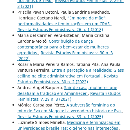
nos anos de 1950
,
Revista Estudos Feministas: v. 29 n.
3 (2021)
Priscila Pavan Detoni, Paula Sandrine Machado,
Henrique Caetano Nardi,
“Em nome da mãe”:
performatividades e feminizações em um CRAS
,
Revista Estudos Feministas: v. 26 n. 1 (2018)
María del Carmen Vera-Esteban, María Cristina
Cardona-Moltó,
Contribuição da dança
contemporânea para o bem-estar de mulheres
agredidas
,
Revista Estudos Feministas: v. 30 n. 3
(2022)
Rosária Maria Pereira Ramos, Tatiana Pita, Ana Paula
Ventura Ferreira,
Entre a perceção e a realidade: Glass
ceiling na elite administrativa em Portugal
,
Revista
Estudos Feministas: v. 30 n. 2 (2022)
Andrea Angel Baquero,
Sair de casa, mulheres que
desafiam a tradição em Amanhecer
,
Revista Estudos
Feministas: v. 29 n. 3 (2021)
Mónica Carbajosa Pérez,
A subversão feminina do
mito de Eva em Magola: La verdadera historia de Eva
,
Revista Estudos Feministas: v. 33 n. 1 (2025)
Luzinete Simões Minella,
Medicina e feminização em
universidades brasileiras: o gênero nas interseções
,