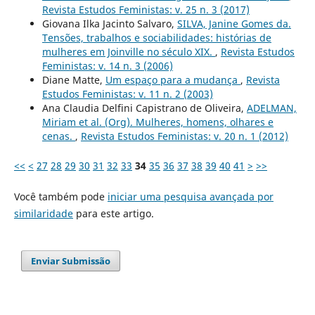
Revista Estudos Feministas: v. 25 n. 3 (2017)
Giovana Ilka Jacinto Salvaro,
SILVA, Janine Gomes da.
Tensões, trabalhos e sociabilidades: histórias de
mulheres em Joinville no século XIX.
,
Revista Estudos
Feministas: v. 14 n. 3 (2006)
Diane Matte,
Um espaço para a mudança
,
Revista
Estudos Feministas: v. 11 n. 2 (2003)
Ana Claudia Delfini Capistrano de Oliveira,
ADELMAN,
Miriam et al. (Org). Mulheres, homens, olhares e
cenas.
,
Revista Estudos Feministas: v. 20 n. 1 (2012)
<<
<
27
28
29
30
31
32
33
34
35
36
37
38
39
40
41
>
>>
Você também pode
iniciar uma pesquisa avançada por
similaridade
para este artigo.
Enviar Submissão