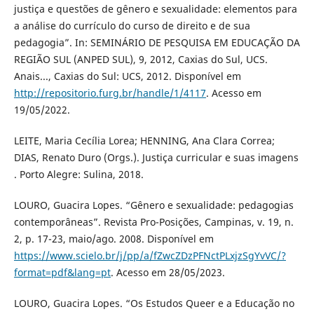
justiça e questões de gênero e sexualidade: elementos para
a análise do currículo do curso de direito e de sua
pedagogia”. In: SEMINÁRIO DE PESQUISA EM EDUCAÇÃO DA
REGIÃO SUL (ANPED SUL), 9, 2012, Caxias do Sul, UCS.
Anais..., Caxias do Sul: UCS, 2012. Disponível em
http://repositorio.furg.br/handle/1/4117
. Acesso em
19/05/2022.
LEITE, Maria Cecília Lorea; HENNING, Ana Clara Correa;
DIAS, Renato Duro (Orgs.). Justiça curricular e suas imagens
. Porto Alegre: Sulina, 2018.
LOURO, Guacira Lopes. “Gênero e sexualidade: pedagogias
contemporâneas”. Revista Pro-Posições, Campinas, v. 19, n.
2, p. 17-23, maio/ago. 2008. Disponível em
https://www.scielo.br/j/pp/a/fZwcZDzPFNctPLxjzSgYvVC/?
format=pdf&lang=pt
. Acesso em 28/05/2023.
LOURO, Guacira Lopes. “Os Estudos Queer e a Educação no