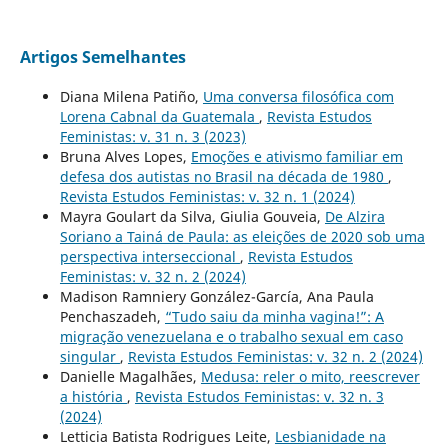
Artigos Semelhantes
Diana Milena Patiño,
Uma conversa filosófica com
Lorena Cabnal da Guatemala
,
Revista Estudos
Feministas: v. 31 n. 3 (2023)
Bruna Alves Lopes,
Emoções e ativismo familiar em
defesa dos autistas no Brasil na década de 1980
,
Revista Estudos Feministas: v. 32 n. 1 (2024)
Mayra Goulart da Silva, Giulia Gouveia,
De Alzira
Soriano a Tainá de Paula: as eleições de 2020 sob uma
perspectiva interseccional
,
Revista Estudos
Feministas: v. 32 n. 2 (2024)
Madison Ramniery González-García, Ana Paula
Penchaszadeh,
“Tudo saiu da minha vagina!”: A
migração venezuelana e o trabalho sexual em caso
singular
,
Revista Estudos Feministas: v. 32 n. 2 (2024)
Danielle Magalhães,
Medusa: reler o mito, reescrever
a história
,
Revista Estudos Feministas: v. 32 n. 3
(2024)
Letticia Batista Rodrigues Leite,
Lesbianidade na