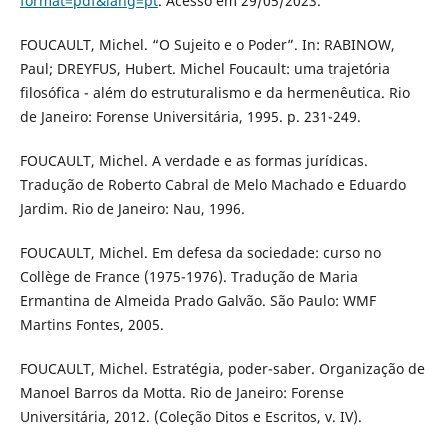
format=pdf&lang=pt
. Acesso em 29/05/2023.
FOUCAULT, Michel. “O Sujeito e o Poder”. In: RABINOW,
Paul; DREYFUS, Hubert. Michel Foucault: uma trajetória
filosófica - além do estruturalismo e da hermenêutica. Rio
de Janeiro: Forense Universitária, 1995. p. 231-249.
FOUCAULT, Michel. A verdade e as formas jurídicas.
Tradução de Roberto Cabral de Melo Machado e Eduardo
Jardim. Rio de Janeiro: Nau, 1996.
FOUCAULT, Michel. Em defesa da sociedade: curso no
Collège de France (1975-1976). Tradução de Maria
Ermantina de Almeida Prado Galvão. São Paulo: WMF
Martins Fontes, 2005.
FOUCAULT, Michel. Estratégia, poder-saber. Organização de
Manoel Barros da Motta. Rio de Janeiro: Forense
Universitária, 2012. (Coleção Ditos e Escritos, v. IV).