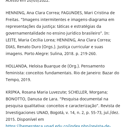
Acesso em 20/05/2022.
HENNING, Ana Clara Correa; FAGUNDES, Mari Cristina de
Freitas. “Imagens intermitentes e imagens-diagrama em
representações da justiça: táticas e estratégias da
governamentalidade no ensino jurídico brasileiro”. In:
LEITE, Maria Cecília Lorea; HENNING, Ana Clara Correa;
DIAS, Renato Duro (Orgs.). Justiça curricular e suas
imagens. Porto Alegre: Sulina, 2018. p. 219-260.
HOLLANDA, Heloisa Buarque de (Org.). Pensamento
feminista: conceitos fundamentais. Rio de Janeiro: Bazar do
Tempo, 2019.
KRIPKA, Rosana Maria Luvezute; SCHELLER, Morgana;
BONOTTO, Danusa de Lara. “Pesquisa documental na
pesquisa qualitativa: conceitos e caracterização”. Revista de
Investigaciones UNAD, Bogotá, v. 14, n. 2, p. 55-73, jul./dez.
2015. Disponível em
https://hemeroteca.unad.edu.co/index.php/revista-de-