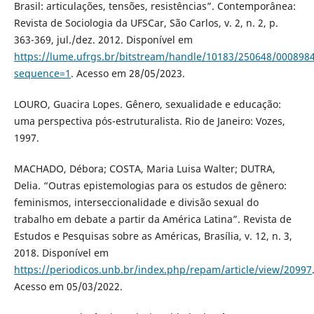
Brasil: articulações, tensões, resistências”. Contemporânea:
Revista de Sociologia da UFSCar, São Carlos, v. 2, n. 2, p.
363-369, jul./dez. 2012. Disponível em
https://lume.ufrgs.br/bitstream/handle/10183/250648/000898
sequence=1
. Acesso em 28/05/2023.
LOURO, Guacira Lopes. Gênero, sexualidade e educação:
uma perspectiva pós-estruturalista. Rio de Janeiro: Vozes,
1997.
MACHADO, Débora; COSTA, Maria Luisa Walter; DUTRA,
Delia. “Outras epistemologias para os estudos de gênero:
feminismos, interseccionalidade e divisão sexual do
trabalho em debate a partir da América Latina”. Revista de
Estudos e Pesquisas sobre as Américas, Brasília, v. 12, n. 3,
2018. Disponível em
https://periodicos.unb.br/index.php/repam/article/view/20997
Acesso em 05/03/2022.