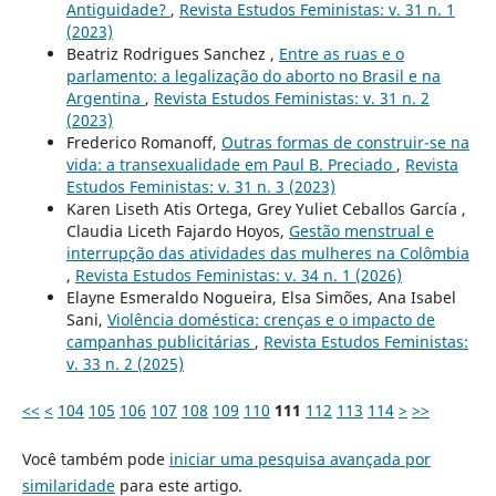
Antiguidade?
,
Revista Estudos Feministas: v. 31 n. 1
(2023)
Beatriz Rodrigues Sanchez ,
Entre as ruas e o
parlamento: a legalização do aborto no Brasil e na
Argentina
,
Revista Estudos Feministas: v. 31 n. 2
(2023)
Frederico Romanoff,
Outras formas de construir-se na
vida: a transexualidade em Paul B. Preciado
,
Revista
Estudos Feministas: v. 31 n. 3 (2023)
Karen Liseth Atis Ortega, Grey Yuliet Ceballos García ,
Claudia Liceth Fajardo Hoyos,
Gestão menstrual e
interrupção das atividades das mulheres na Colômbia
,
Revista Estudos Feministas: v. 34 n. 1 (2026)
Elayne Esmeraldo Nogueira, Elsa Simões, Ana Isabel
Sani,
Violência doméstica: crenças e o impacto de
campanhas publicitárias
,
Revista Estudos Feministas:
v. 33 n. 2 (2025)
<<
<
104
105
106
107
108
109
110
111
112
113
114
>
>>
Você também pode
iniciar uma pesquisa avançada por
similaridade
para este artigo.