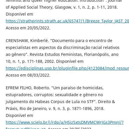
feminist and queer higher education: introduction”. Journal
of Applied Social Theory, Glasgow, v. 1, n. 2, p. 1-11, 2018.
Disponível em
https://strathprints.strath.ac.uk/65747/1/Breeze_Taylor_JAST_
Acesso em 20/05/2022.
CRENSHAW, Kimberlé. “Documento para o encontro de
especialistas em aspectos da discriminação racial relativos
ao gênero”. Revista Estudos Feministas, Florianópolis, ano
10, n. 1, p. 171-188, 2002. Disponível em
https://edisciplinas.usp.br/pluginfile.php/4123084/mod_res
Acesso em 08/03/2022.
EFREM FILHO, Roberto. “Um paraíso de homicidas,
estupradores, corruptos: sexualidade e gênero no
julgamento do Habeas Corpus de Lula no STF”. Direito &
Práxis, Rio de Janeiro, v. 9, n. 3, p. 1871-1896, 2018.
Disponível em
https://www.scielo.br/j/rdp/a/HSjz5xtsDMVMCWrJGs3PmnJ/?