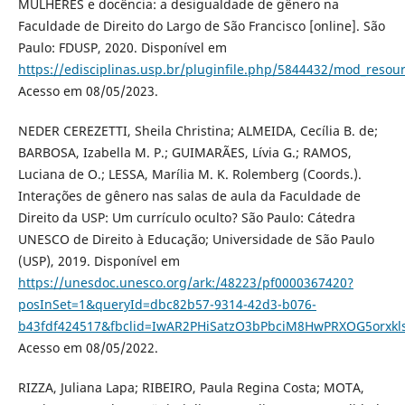
MULHERES e docência: a desigualdade de gênero na
Faculdade de Direito do Largo de São Francisco [online]. São
Paulo: FDUSP, 2020. Disponível em
https://edisciplinas.usp.br/pluginfile.php/5844432/mod_re
Acesso em 08/05/2023.
NEDER CEREZETTI, Sheila Christina; ALMEIDA, Cecília B. de;
BARBOSA, Izabella M. P.; GUIMARÃES, Lívia G.; RAMOS,
Luciana de O.; LESSA, Marília M. K. Rolemberg (Coords.).
Interações de gênero nas salas de aula da Faculdade de
Direito da USP: Um currículo oculto? São Paulo: Cátedra
UNESCO de Direito à Educação; Universidade de São Paulo
(USP), 2019. Disponível em
https://unesdoc.unesco.org/ark:/48223/pf0000367420?
posInSet=1&queryId=dbc82b57-9314-42d3-b076-
b43fdf424517&fbclid=IwAR2PHiSatzO3bPbciM8HwPRXOG5orxkl
Acesso em 08/05/2022.
RIZZA, Juliana Lapa; RIBEIRO, Paula Regina Costa; MOTA,