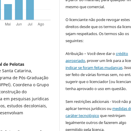
mesmo que comercial.
O licenciante não pode revogar estes
direitos desde que os termos da licen
sejam respeitados. Os termos são os
seguintes:
Atribuição – Você deve dar o
crédito
apropriado
, prover um link para a lic
l de Pelotas
indicar se foram feitas mudanças
. Is
 Santa Catarina,
ser feito de várias formas sem, no ent
rograma de Pós-Graduação
sugerir que o licenciador (ou licencian
(UFPel). Coordena o Grupo
tenha aprovado o uso em questão.
 construção do
ia em pesquisas jurídicas
Sem restrições adicionais - Você não 
os, estudos decoloniais,
aplicar termos jurídicos ou
medidas d
 desenvolvam
caráter tecnológico
que restrinjam
legalmente outros de fazerem algo
permitido pela licença.