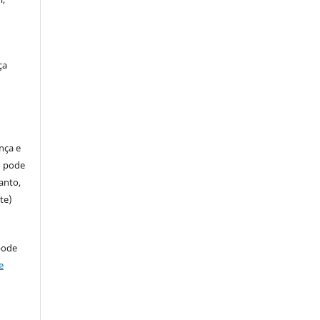
ça
ença e
so pode
anto,
te)
pode
e