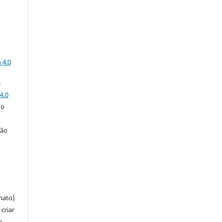
a
 4.0
a
4.0
 o
ção
mato)
criar
m,