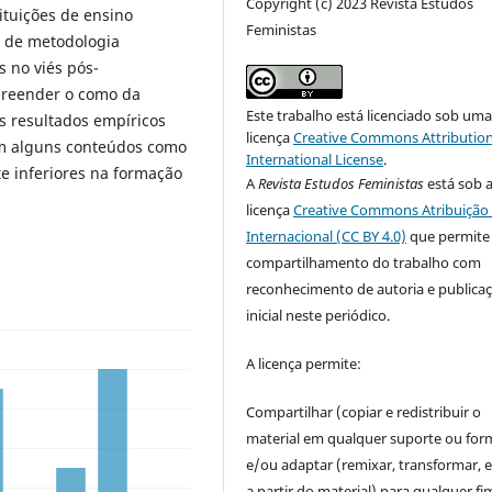
Copyright (c) 2023 Revista Estudos
ituições de ensino
Feministas
e de metodologia
 no viés pós-
mpreender o como da
Este trabalho está licenciado sob um
s resultados empíricos
licença
Creative Commons Attribution
em alguns conteúdos como
International License
.
e inferiores na formação
A
Revista Estudos Feministas
está sob 
licença
Creative Commons Atribuição 
Internacional (CC BY 4.0)
que permite
compartilhamento do trabalho com
reconhecimento de autoria e publica
inicial neste periódico.
A licença permite:
Compartilhar (copiar e redistribuir o
material em qualquer suporte ou for
e/ou adaptar (remixar, transformar, e 
a partir do material) para qualquer fi