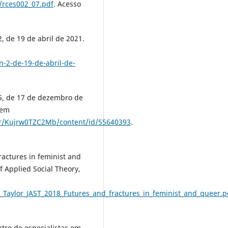
/rces002_07.pdf
. Acesso
, de 19 de abril de 2021.
-2-de-19-de-abril-de-
05, de 17 de dezembro de
 em
her/Kujrw0TZC2Mb/content/id/55640393
.
actures in feminist and
f Applied Social Theory,
ze_Taylor_JAST_2018_Futures_and_fractures_in_feminist_and_queer.p
ro de especialistas em