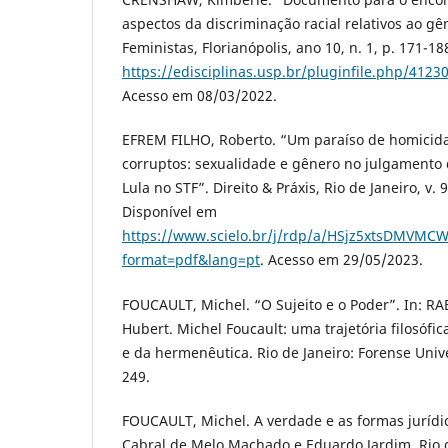
aspectos da discriminação racial relativos ao gê
Feministas, Florianópolis, ano 10, n. 1, p. 171-1
https://edisciplinas.usp.br/pluginfile.php/4
Acesso em 08/03/2022.
EFREM FILHO, Roberto. “Um paraíso de homicida
corruptos: sexualidade e gênero no julgamento
Lula no STF”. Direito & Práxis, Rio de Janeiro, v. 
Disponível em
https://www.scielo.br/j/rdp/a/HSjz5xtsDMVMC
format=pdf&lang=pt
. Acesso em 29/05/2023.
FOUCAULT, Michel. “O Sujeito e o Poder”. In: R
Hubert. Michel Foucault: uma trajetória filosófi
e da hermenêutica. Rio de Janeiro: Forense Unive
249.
FOUCAULT, Michel. A verdade e as formas jurídi
Cabral de Melo Machado e Eduardo Jardim. Rio d