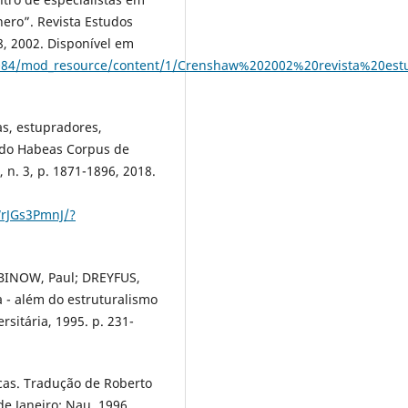
nero”. Revista Estudos
88, 2002. Disponível em
123084/mod_resource/content/1/Crenshaw%202002%20revista%20est
s, estupradores,
 do Habeas Corpus de
9, n. 3, p. 1871-1896, 2018.
WrJGs3PmnJ/?
ABINOW, Paul; DREYFUS,
ca - além do estruturalismo
rsitária, 1995. p. 231-
cas. Tradução de Roberto
e Janeiro: Nau, 1996.