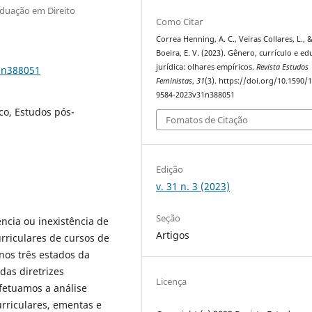
aduação em Direito
Como Citar
Correa Henning, A. C., Veiras Collares, L., 
Boeira, E. V. (2023). Gênero, currículo e e
jurídica: olhares empíricos.
Revista Estudos
1n388051
Feministas
,
31
(3). https://doi.org/10.1590/
9584-2023v31n388051
co, Estudos pós-
Fomatos de Citação
Edição
v. 31 n. 3 (2023)
Seção
ncia ou inexistência de
Artigos
rriculares de cursos de
 nos três estados da
das diretrizes
Licença
efetuamos a análise
rriculares, ementas e