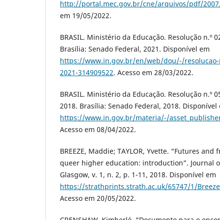
http://portal.mec.gov.br/cne/arquivos/pdf/2007
em 19/05/2022.
BRASIL. Ministério da Educação. Resolução n.º 02
Brasília: Senado Federal, 2021. Disponível em
https://www.in.gov.br/en/web/dou/-/resolucao-n
2021-314909522
. Acesso em 28/03/2022.
BRASIL. Ministério da Educação. Resolução n.º 
2018. Brasília: Senado Federal, 2018. Disponível
https://www.in.gov.br/materia/-/asset_publis
Acesso em 08/04/2022.
BREEZE, Maddie; TAYLOR, Yvette. “Futures and fr
queer higher education: introduction”. Journal o
Glasgow, v. 1, n. 2, p. 1-11, 2018. Disponível em
https://strathprints.strath.ac.uk/65747/1/Bree
Acesso em 20/05/2022.
CRENSHAW, Kimberlé. “Documento para o encont