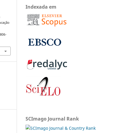
Indexada em
&
ducação
1806-
SCImago Journal Rank