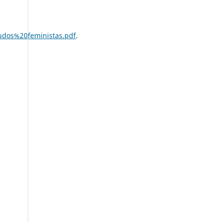
udos%20feministas.pdf
.