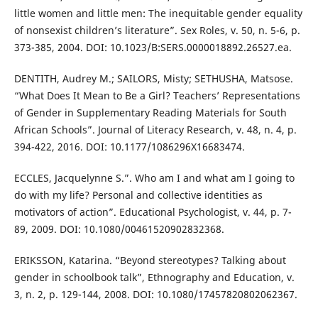
little women and little men: The inequitable gender equality
of nonsexist children’s literature”. Sex Roles, v. 50, n. 5-6, p.
373-385, 2004. DOI: 10.1023/B:SERS.0000018892.26527.ea.
DENTITH, Audrey M.; SAILORS, Misty; SETHUSHA, Matsose.
“What Does It Mean to Be a Girl? Teachers’ Representations
of Gender in Supplementary Reading Materials for South
African Schools”. Journal of Literacy Research, v. 48, n. 4, p.
394-422, 2016. DOI: 10.1177/1086296X16683474.
ECCLES, Jacquelynne S.”. Who am I and what am I going to
do with my life? Personal and collective identities as
motivators of action”. Educational Psychologist, v. 44, p. 7-
89, 2009. DOI: 10.1080/00461520902832368.
ERIKSSON, Katarina. “Beyond stereotypes? Talking about
gender in schoolbook talk”, Ethnography and Education, v.
3, n. 2, p. 129-144, 2008. DOI: 10.1080/17457820802062367.