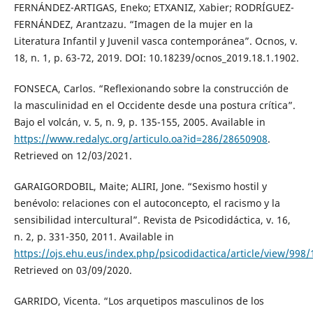
FERNÁNDEZ-ARTIGAS, Eneko; ETXANIZ, Xabier; RODRÍGUEZ-
FERNÁNDEZ, Arantzazu. “Imagen de la mujer en la
Literatura Infantil y Juvenil vasca contemporánea”. Ocnos, v.
18, n. 1, p. 63-72, 2019. DOI: 10.18239/ocnos_2019.18.1.1902.
FONSECA, Carlos. “Reflexionando sobre la construcción de
la masculinidad en el Occidente desde una postura crítica”.
Bajo el volcán, v. 5, n. 9, p. 135-155, 2005. Available in
https://www.redalyc.org/articulo.oa?id=286/28650908
.
Retrieved on 12/03/2021.
GARAIGORDOBIL, Maite; ALIRI, Jone. “Sexismo hostil y
benévolo: relaciones con el autoconcepto, el racismo y la
sensibilidad intercultural”. Revista de Psicodidáctica, v. 16,
n. 2, p. 331-350, 2011. Available in
https://ojs.ehu.eus/index.php/psicodidactica/article/view/998
Retrieved on 03/09/2020.
GARRIDO, Vicenta. “Los arquetipos masculinos de los