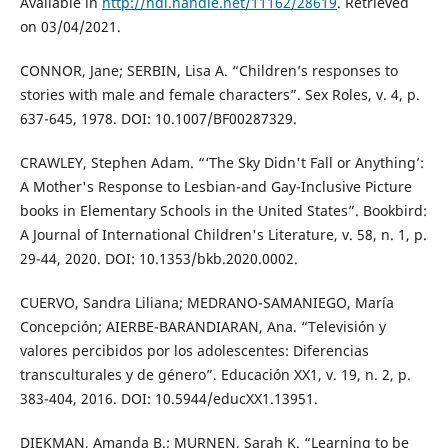
Available in
http://hdl.handle.net/11162/28619
. Retrieved
on 03/04/2021.
CONNOR, Jane; SERBIN, Lisa A. “Children’s responses to
stories with male and female characters”. Sex Roles, v. 4, p.
637-645, 1978. DOI: 10.1007/BF00287329.
CRAWLEY, Stephen Adam. “‘The Sky Didn't Fall or Anything’:
A Mother's Response to Lesbian-and Gay-Inclusive Picture
books in Elementary Schools in the United States”. Bookbird:
A Journal of International Children's Literature, v. 58, n. 1, p.
29-44, 2020. DOI: 10.1353/bkb.2020.0002.
CUERVO, Sandra Liliana; MEDRANO-SAMANIEGO, María
Concepción; AIERBE-BARANDIARAN, Ana. “Televisión y
valores percibidos por los adolescentes: Diferencias
transculturales y de género”. Educación XX1, v. 19, n. 2, p.
383-404, 2016. DOI: 10.5944/educXX1.13951.
DIEKMAN, Amanda B.; MURNEN, Sarah K. “Learning to be