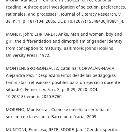
reading: A three-part investigation of selection, preferences,
rationales, and processes”. Journal of Literacy Research, v.
38, n. 1, p. 181-104, 2006. DOI: 10.1207/s15548430jlr3801_4.
MONEY, John; EHRHARDT, Anke. Man and woman, boy and
girl, the differentiation and dimorphism of gender identity
from conception to maturity. Baltimore: Johns Hopkins
University Press, 1972.
MONTENEGRO-GONZÁLEZ, Catalina; CORVALÁN-NAVIA,
Alejandra Paz. “Desplazamientos desde las pedagogías
feministas: reflexiones posibles para un ejercicio docente
situado”. Femeris, v. 5, n. 3, p. 8-29, 2020. DOI:
10.20318/femeris.2020.5760.
MORENO, Montserrat. Como se enseña a ser niña: el
sexismo en la escuela. Barcelona: Icaria, 2009.
MUNTONI, Francesa; RETELSDORF, Jan. “Gender-specific