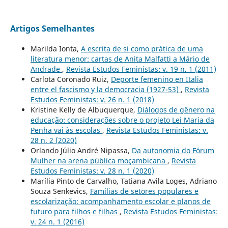
Artigos Semelhantes
Marilda Ionta,
A escrita de si como prática de uma
literatura menor: cartas de Anita Malfatti a Mário de
Andrade
,
Revista Estudos Feministas: v. 19 n. 1 (2011)
Carlota Coronado Ruiz,
Deporte femenino en Italia
entre el fascismo y la democracia (1927-53)
,
Revista
Estudos Feministas: v. 26 n. 1 (2018)
Kristine Kelly de Albuquerque,
Diálogos de gênero na
educação: considerações sobre o projeto Lei Maria da
Penha vai às escolas
,
Revista Estudos Feministas: v.
28 n. 2 (2020)
Orlando Júlio André Nipassa,
Da autonomia do Fórum
Mulher na arena pública moçambicana
,
Revista
Estudos Feministas: v. 28 n. 1 (2020)
Marília Pinto de Carvalho, Tatiana Avila Loges, Adriano
Souza Senkevics,
Famílias de setores populares e
escolarização: acompanhamento escolar e planos de
futuro para filhos e filhas
,
Revista Estudos Feministas:
v. 24 n. 1 (2016)