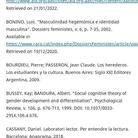
http://www.ala.org/aasl/sites/ala.org.aasl/files/content/aas
Retrieved on 21/01/2022.
BONINO, Luis. “Masculinidad hegemónica e identidad
masculina”. Dossiers feministes, v. 6, p. 7-35, 2002.
Available in
https://www.raco.cat/index.php/DossiersFeministes/article/vi
Retrieved on 19/12/2020.
BOURDIEU, Pierre; PASSERON, Jean Claude. Los herederos.
Los estudiantes y la cultura. Buenos Aires: Siglo XXI Editores
Argentina, 2009.
BUSSEY, Kay; BANDURA, Albert. “Social cognitive theory of
gender development and differentiation”. Psychological
Review, v. 106, p. 676-713, 1999. DOI: 10.1037/0033-
295X.106.4.676.
CASSANY, Daniel. Laboratori lector. Per entendre la lectura.
Barcelona: Anagrama, 2018.