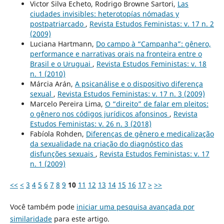
Victor Silva Echeto, Rodrigo Browne Sartori,
Las
ciudades invisibles: heterotopías nómadas y
postpatriarcado
,
Revista Estudos Feministas: v. 17 n. 2
(2009)
Luciana Hartmann,
Do campo à “Campanha”: gênero,
performance e narrativas orais na fronteira entre o
Brasil e o Uruguai
,
Revista Estudos Feministas: v. 18
n. 1 (2010)
Márcia Arán,
A psicanálise e o dispositivo diferença
sexual
,
Revista Estudos Feministas: v. 17 n. 3 (2009)
Marcelo Pereira Lima,
O “direito” de falar em pleitos:
o gênero nos códigos jurídicos afonsinos
,
Revista
Estudos Feministas: v. 26 n. 3 (2018)
Fabíola Rohden,
Diferenças de gênero e medicalização
da sexualidade na criação do diagnóstico das
disfunções sexuais
,
Revista Estudos Feministas: v. 17
n. 1 (2009)
<<
<
3
4
5
6
7
8
9
10
11
12
13
14
15
16
17
>
>>
Você também pode
iniciar uma pesquisa avançada por
similaridade
para este artigo.