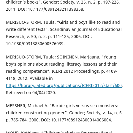
children’s books”. Gender; Society, v. 25, n. 2, p. 197-226,
2011. DOI: 10.1177/0891243211398358.
MERISUO-STORM, Tuula. “Girls and boys like to read and
write different texts”. Scandinavian Journal of Educational
Research, v. 50, n. 2, p. 111-125, 2006. DOI:
10.1080/00313830600576039.
MERISUO-STORM, Tuula; SOININEN, Marjaana. “Young
boy’s opinions about reading, literacy lessons and their
reading competence”. ICERI 2012 Proceedings, p. 4109-
4118, 2012. Available in
https://library.iated.org/publications/ICERI2012/start/600
.
Retrieved on 04/04/2020.
MESSNER, Michael A. “Barbie girls versus sea monsters:
children constructing gender”. Gender; Society, v. 14, n. 6,
p. 765-784, 2000. DOI: 10.1177/089124300014006004.
MOHR, Kathleen. “Children’s choices for recreational