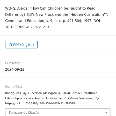
WING, Alexis. “How Can Children be Taught to Read
Differently? Bill’s New Frock and the 'Hidden Curriculum'”.
Gender and Education, v. 9, n. 4, p. 491-504, 1997. DOI:
10.1080/09540259721213.
PDF (English)
Publicado
2024-09-23
Como Citar
Rodríguez-Olay, L., & Nadal Masegosa, A. (2024). Escola, Literatura e
Estereótipos Sexuais. Análise Didáctica.
Revista Estudos Feministas
,
32
(2).
https://doi.org/10.1590/1806-9584-2024v32n289518
Fomatos de Citação