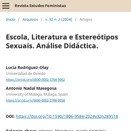
Revista Estudos Feministas
Início
/
Arquivos
/
v. 32 n. 2 (2024)
/
Artigos
Escola, Literatura e Estereótipos
Sexuais. Análise Didáctica.
Lucía Rodríguez-Olay
Universidad de Oviedo
https://orcid.org/0000-0002-3704-9962
Antonio Nadal Masegosa
University of Málaga, Málaga, Spain
https://orcid.org/0000-0002-2788-0058
DOI:
https://doi.org/10.1590/1806-9584-2024v32n289518
Palavras-chave:
género, literatura, escola primária,