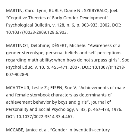
MARTIN, Carol Lynn; RUBLE, Diane N.; SZKRYBALO, Joel.
“Cognitive Theories of Early Gender Development”.
Psychological Bulletin, v. 128, n. 6, p. 903-933, 2002. DOI:
10.1037//0033-2909.128.6.903.
MARTINOT, Delphine; DÉSERT, Michele. “Awareness of a
gender stereotype, personal beliefs and self-perceptions
regarding math ability: when boys do not surpass girls”. Soc
Psychol Educ, v. 10, p. 455-471, 2007. DOI: 10.1007/s11218-
007-9028-9.
MCARTHUR, Leslie Z.; EISEN, Sue V. “Achievements of male
and female storybook characters as determinants of
achievement behavior by boys and girls”. Journal of
Personality and Social Psychology, v. 33, p. 467-473, 1976.
DOI: 10.1037/0022-3514.33.4.467.
MCCABE, Janice et al. “Gender in twentieth-century