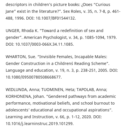
descriptors in children’s picture books: ¿Does “Curious
Jane” exist in the literature?”. Sex Roles, v. 35, n. 7-8, p. 461-
488, 1996. DOI: 10.1007/BF01544132.
UNGER, Rhoda K. “Toward a redefinition of sex and
gender”. American Psychologist, v. 34, p. 1085-1094, 1979.
DOI: 10.1037/0003-066X.34.11.1085.
WHARTON, Sue. “Invisible Females, Incapable Males:
Gender Construction in a Children´s Reading Scheme”.
Language and education, v. 19, n. 3, p. 238-251, 2005. DOI:
10.1080/09500780508668677.
WIDLUNDA, Anna; TUOMINEN, Heta; TAPOLAB, Anna;
KORHONENA, Johan. “Gendered pathways from academic
performance, motivational beliefs, and school burnout to
adolescents’ educational and occupational aspirations”.
Learning and Instruction, v. 66, p. 1-12, 2020. DOI:
10.1016/j.learninstruc.2019.101299.