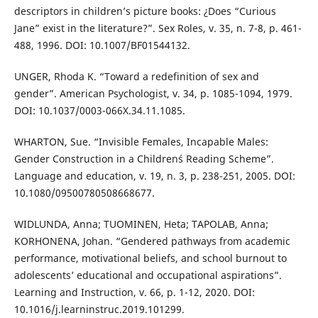
descriptors in children’s picture books: ¿Does “Curious
Jane” exist in the literature?”. Sex Roles, v. 35, n. 7-8, p. 461-
488, 1996. DOI: 10.1007/BF01544132.
UNGER, Rhoda K. “Toward a redefinition of sex and
gender”. American Psychologist, v. 34, p. 1085-1094, 1979.
DOI: 10.1037/0003-066X.34.11.1085.
WHARTON, Sue. “Invisible Females, Incapable Males:
Gender Construction in a Children´s Reading Scheme”.
Language and education, v. 19, n. 3, p. 238-251, 2005. DOI:
10.1080/09500780508668677.
WIDLUNDA, Anna; TUOMINEN, Heta; TAPOLAB, Anna;
KORHONENA, Johan. “Gendered pathways from academic
performance, motivational beliefs, and school burnout to
adolescents’ educational and occupational aspirations”.
Learning and Instruction, v. 66, p. 1-12, 2020. DOI:
10.1016/j.learninstruc.2019.101299.