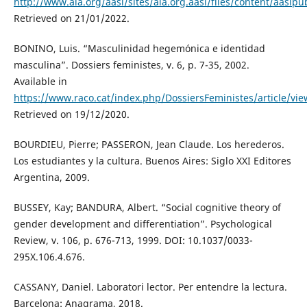
http://www.ala.org/aasl/sites/ala.org.aasl/files/content/aas
Retrieved on 21/01/2022.
BONINO, Luis. “Masculinidad hegemónica e identidad
masculina”. Dossiers feministes, v. 6, p. 7-35, 2002.
Available in
https://www.raco.cat/index.php/DossiersFeministes/article/vi
Retrieved on 19/12/2020.
BOURDIEU, Pierre; PASSERON, Jean Claude. Los herederos.
Los estudiantes y la cultura. Buenos Aires: Siglo XXI Editores
Argentina, 2009.
BUSSEY, Kay; BANDURA, Albert. “Social cognitive theory of
gender development and differentiation”. Psychological
Review, v. 106, p. 676-713, 1999. DOI: 10.1037/0033-
295X.106.4.676.
CASSANY, Daniel. Laboratori lector. Per entendre la lectura.
Barcelona: Anagrama, 2018.