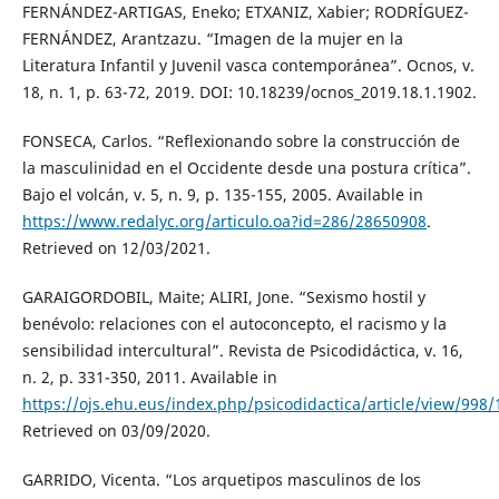
FERNÁNDEZ-ARTIGAS, Eneko; ETXANIZ, Xabier; RODRÍGUEZ-
FERNÁNDEZ, Arantzazu. “Imagen de la mujer en la
Literatura Infantil y Juvenil vasca contemporánea”. Ocnos, v.
18, n. 1, p. 63-72, 2019. DOI: 10.18239/ocnos_2019.18.1.1902.
FONSECA, Carlos. “Reflexionando sobre la construcción de
la masculinidad en el Occidente desde una postura crítica”.
Bajo el volcán, v. 5, n. 9, p. 135-155, 2005. Available in
https://www.redalyc.org/articulo.oa?id=286/28650908
.
Retrieved on 12/03/2021.
GARAIGORDOBIL, Maite; ALIRI, Jone. “Sexismo hostil y
benévolo: relaciones con el autoconcepto, el racismo y la
sensibilidad intercultural”. Revista de Psicodidáctica, v. 16,
n. 2, p. 331-350, 2011. Available in
https://ojs.ehu.eus/index.php/psicodidactica/article/view/998
Retrieved on 03/09/2020.
GARRIDO, Vicenta. “Los arquetipos masculinos de los