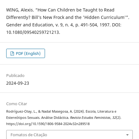
WING, Alexis. “How Can Children be Taught to Read
Differently? Bill’s New Frock and the 'Hidden Curriculum'”.
Gender and Education, v. 9, n. 4, p. 491-504, 1997. DOI:
10.1080/09540259721213.
PDF (English)
Publicado
2024-09-23
Como Citar
Rodríguez-Olay, L., & Nadal Masegosa, A. (2024). Escola, Literatura e
Estereótipos Sexuais. Análise Didáctica.
Revista Estudos Feministas
,
32
(2).
https://doi.org/10.1590/1806-9584-2024v32n289518
Fomatos de Citação