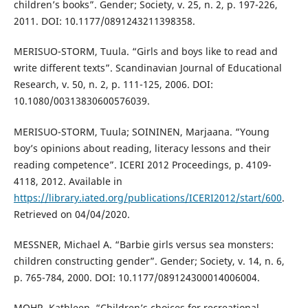
children’s books”. Gender; Society, v. 25, n. 2, p. 197-226,
2011. DOI: 10.1177/0891243211398358.
MERISUO-STORM, Tuula. “Girls and boys like to read and
write different texts”. Scandinavian Journal of Educational
Research, v. 50, n. 2, p. 111-125, 2006. DOI:
10.1080/00313830600576039.
MERISUO-STORM, Tuula; SOININEN, Marjaana. “Young
boy’s opinions about reading, literacy lessons and their
reading competence”. ICERI 2012 Proceedings, p. 4109-
4118, 2012. Available in
https://library.iated.org/publications/ICERI2012/start/600
.
Retrieved on 04/04/2020.
MESSNER, Michael A. “Barbie girls versus sea monsters:
children constructing gender”. Gender; Society, v. 14, n. 6,
p. 765-784, 2000. DOI: 10.1177/089124300014006004.
MOHR, Kathleen. “Children’s choices for recreational