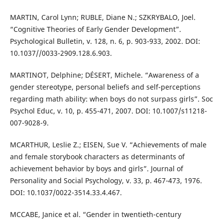
MARTIN, Carol Lynn; RUBLE, Diane N.; SZKRYBALO, Joel.
“Cognitive Theories of Early Gender Development”.
Psychological Bulletin, v. 128, n. 6, p. 903-933, 2002. DOI:
10.1037//0033-2909.128.6.903.
MARTINOT, Delphine; DÉSERT, Michele. “Awareness of a
gender stereotype, personal beliefs and self-perceptions
regarding math ability: when boys do not surpass girls”. Soc
Psychol Educ, v. 10, p. 455-471, 2007. DOI: 10.1007/s11218-
007-9028-9.
MCARTHUR, Leslie Z.; EISEN, Sue V. “Achievements of male
and female storybook characters as determinants of
achievement behavior by boys and girls”. Journal of
Personality and Social Psychology, v. 33, p. 467-473, 1976.
DOI: 10.1037/0022-3514.33.4.467.
MCCABE, Janice et al. “Gender in twentieth-century