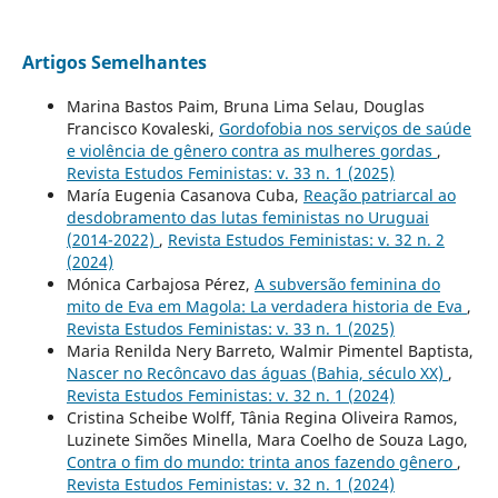
Artigos Semelhantes
Marina Bastos Paim, Bruna Lima Selau, Douglas
Francisco Kovaleski,
Gordofobia nos serviços de saúde
e violência de gênero contra as mulheres gordas
,
Revista Estudos Feministas: v. 33 n. 1 (2025)
María Eugenia Casanova Cuba,
Reação patriarcal ao
desdobramento das lutas feministas no Uruguai
(2014-2022)
,
Revista Estudos Feministas: v. 32 n. 2
(2024)
Mónica Carbajosa Pérez,
A subversão feminina do
mito de Eva em Magola: La verdadera historia de Eva
,
Revista Estudos Feministas: v. 33 n. 1 (2025)
Maria Renilda Nery Barreto, Walmir Pimentel Baptista,
Nascer no Recôncavo das águas (Bahia, século XX)
,
Revista Estudos Feministas: v. 32 n. 1 (2024)
Cristina Scheibe Wolff, Tânia Regina Oliveira Ramos,
Luzinete Simões Minella, Mara Coelho de Souza Lago,
Contra o fim do mundo: trinta anos fazendo gênero
,
Revista Estudos Feministas: v. 32 n. 1 (2024)