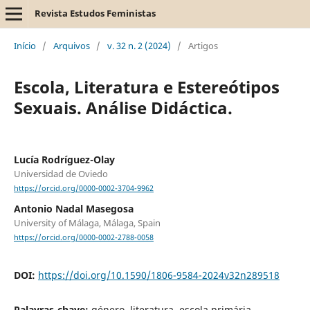
Revista Estudos Feministas
Início
/
Arquivos
/
v. 32 n. 2 (2024)
/
Artigos
Escola, Literatura e Estereótipos
Sexuais. Análise Didáctica.
Lucía Rodríguez-Olay
Universidad de Oviedo
https://orcid.org/0000-0002-3704-9962
Antonio Nadal Masegosa
University of Málaga, Málaga, Spain
https://orcid.org/0000-0002-2788-0058
DOI:
https://doi.org/10.1590/1806-9584-2024v32n289518
Palavras-chave:
género, literatura, escola primária,