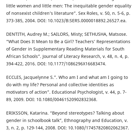
little women and little men: The inequitable gender equality
of nonsexist children’s literature”. Sex Roles, v. 50, n. 5-6, p.
373-385, 2004. DOI: 10.1023/B:SERS.0000018892.26527.ea.
DENTITH, Audrey M.; SAILORS, Misty; SETHUSHA, Matsose.
“What Does It Mean to Be a Girl? Teachers’ Representations
of Gender in Supplementary Reading Materials for South
African Schools”. Journal of Literacy Research, v. 48, n. 4, p.
394-422, 2016. DOI: 10.1177/1086296X16683474.
ECCLES, Jacquelynne S.”. Who am I and what am I going to
do with my life? Personal and collective identities as
motivators of action”. Educational Psychologist, v. 44, p. 7-
89, 2009. DOI: 10.1080/00461520902832368.
ERIKSSON, Katarina. “Beyond stereotypes? Talking about
gender in schoolbook talk”, Ethnography and Education, v.
3, n. 2, p. 129-144, 2008. DOI: 10.1080/17457820802062367.