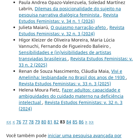
Paula Andrea Opazo-Valenzuela, Soledad Martínez
Labrín,
Dilemas da posicionalidade do sujeito na
pesquisa narrativa dialógica feminista
,
Revista
Estudos Feministas: v. 34 n. 1 (2026)
Julieta Maiarú,
O quiasmo narração-afeto
,
Revista
Estudos Feministas: v. 32 n. 3 (2024)
Hígor Kleizer de Oliveira Moreira, Maria Lúcia
Vannuchi, Fernando de Figueiredo Balieiro ,
Sensibilidades e (in)visibilidades de artistas
transviadas brasileiras
,
Revista Estudos Feministas: v.
33 n. 2 (2025)
Renan de Souza Nascimento, Cláudia Maia,
Vivi e
Amelinha: lesbiandade no Brasil dos anos de 1930
,
Revista Estudos Feministas: v. 33 n. 3 (2025)
Helena Moura Fietz,
Fazer adultos: capacidade e
ambiguidades do cuidado materno na deficiência
intelectual
,
Revista Estudos Feministas: v. 32 n. 3
(2024)
<<
<
76
77
78
79
80
81
82
83
84
85
86
>
>>
Você também pode
iniciar uma pesquisa avançada por