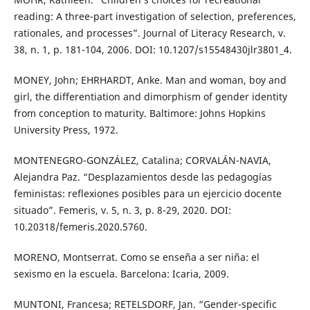
reading: A three-part investigation of selection, preferences,
rationales, and processes”. Journal of Literacy Research, v.
38, n. 1, p. 181-104, 2006. DOI: 10.1207/s15548430jlr3801_4.
MONEY, John; EHRHARDT, Anke. Man and woman, boy and
girl, the differentiation and dimorphism of gender identity
from conception to maturity. Baltimore: Johns Hopkins
University Press, 1972.
MONTENEGRO-GONZÁLEZ, Catalina; CORVALÁN-NAVIA,
Alejandra Paz. “Desplazamientos desde las pedagogías
feministas: reflexiones posibles para un ejercicio docente
situado”. Femeris, v. 5, n. 3, p. 8-29, 2020. DOI:
10.20318/femeris.2020.5760.
MORENO, Montserrat. Como se enseña a ser niña: el
sexismo en la escuela. Barcelona: Icaria, 2009.
MUNTONI, Francesa; RETELSDORF, Jan. “Gender-specific