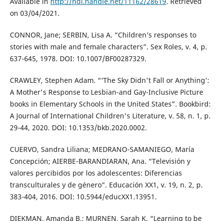
Available in
http://hdl.handle.net/11162/28619
. Retrieved
on 03/04/2021.
CONNOR, Jane; SERBIN, Lisa A. “Children’s responses to
stories with male and female characters”. Sex Roles, v. 4, p.
637-645, 1978. DOI: 10.1007/BF00287329.
CRAWLEY, Stephen Adam. “‘The Sky Didn't Fall or Anything’:
A Mother's Response to Lesbian-and Gay-Inclusive Picture
books in Elementary Schools in the United States”. Bookbird:
A Journal of International Children's Literature, v. 58, n. 1, p.
29-44, 2020. DOI: 10.1353/bkb.2020.0002.
CUERVO, Sandra Liliana; MEDRANO-SAMANIEGO, María
Concepción; AIERBE-BARANDIARAN, Ana. “Televisión y
valores percibidos por los adolescentes: Diferencias
transculturales y de género”. Educación XX1, v. 19, n. 2, p.
383-404, 2016. DOI: 10.5944/educXX1.13951.
DIEKMAN, Amanda B.; MURNEN, Sarah K. “Learning to be