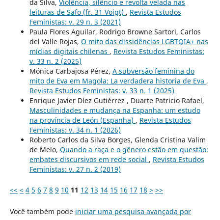
da Silva,
Violência, silêncio e revolta velada nas
leituras de Safo (fr. 31 Voigt)
,
Revista Estudos
Feministas: v. 29 n. 3 (2021)
Paula Flores Aguilar, Rodrigo Browne Sartori, Carlos
del Valle Rojas,
O mito das dissidências LGBTQIA+ nas
mídias digitais chilenas
,
Revista Estudos Feministas:
v. 33 n. 2 (2025)
Mónica Carbajosa Pérez,
A subversão feminina do
mito de Eva em Magola: La verdadera historia de Eva
,
Revista Estudos Feministas: v. 33 n. 1 (2025)
Enrique Javier Díez Gutiérrez , Duarte Patricio Rafael,
Masculinidades e mudança na Espanha: um estudo
na província de León (Espanha)
,
Revista Estudos
Feministas: v. 34 n. 1 (2026)
Roberto Carlos da Silva Borges, Glenda Cristina Valim
de Melo,
Quando a raça e o gênero estão em questão:
embates discursivos em rede social
,
Revista Estudos
Feministas: v. 27 n. 2 (2019)
<<
<
4
5
6
7
8
9
10
11
12
13
14
15
16
17
18
>
>>
Você também pode
iniciar uma pesquisa avançada por