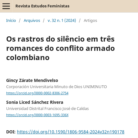
Revista Estudos Feministas
Início
/
Arquivos
/
v. 32 n. 1 (2024)
/
Artigos
Os rastros do silêncio em três
romances do conflito armado
colombiano
Gincy Zárate Mendivelso
Corporación Universitaria Minuto de Dios UNIMINUTO
https://orcid.org/0000-0002-8306-2754
Sonia Liced Sánchez Rivera
Universidad Distrital Francisco José de Caldas
https://orcid.org/0000-0003-1695-336X
DOI:
https://doi.org/10.1590/1806-9584-2024v32n190178