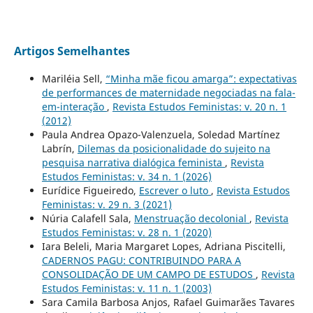
Artigos Semelhantes
Mariléia Sell,
“Minha mãe ficou amarga”: expectativas
de performances de maternidade negociadas na fala-
em-interação
,
Revista Estudos Feministas: v. 20 n. 1
(2012)
Paula Andrea Opazo-Valenzuela, Soledad Martínez
Labrín,
Dilemas da posicionalidade do sujeito na
pesquisa narrativa dialógica feminista
,
Revista
Estudos Feministas: v. 34 n. 1 (2026)
Eurídice Figueiredo,
Escrever o luto
,
Revista Estudos
Feministas: v. 29 n. 3 (2021)
Núria Calafell Sala,
Menstruação decolonial
,
Revista
Estudos Feministas: v. 28 n. 1 (2020)
Iara Beleli, Maria Margaret Lopes, Adriana Piscitelli,
CADERNOS PAGU: CONTRIBUINDO PARA A
CONSOLIDAÇÃO DE UM CAMPO DE ESTUDOS
,
Revista
Estudos Feministas: v. 11 n. 1 (2003)
Sara Camila Barbosa Anjos, Rafael Guimarães Tavares