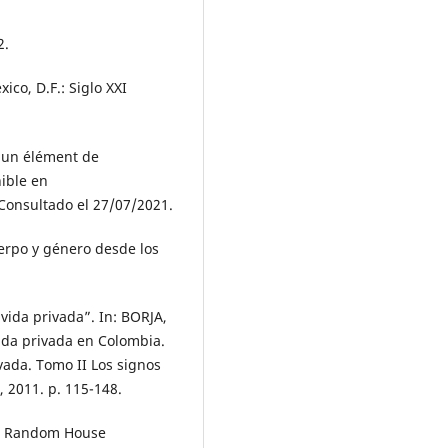
2.
co, D.F.: Siglo XXI
: un élément de
nible en
 Consultado el 27/07/2021.
erpo y género desde los
vida privada”. In: BORJA,
vida privada en Colombia.
vada. Tomo II Los signos
, 2011. p. 115-148.
á: Random House