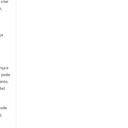
criar
m,
ça
ença e
so pode
anto,
te)
pode
e