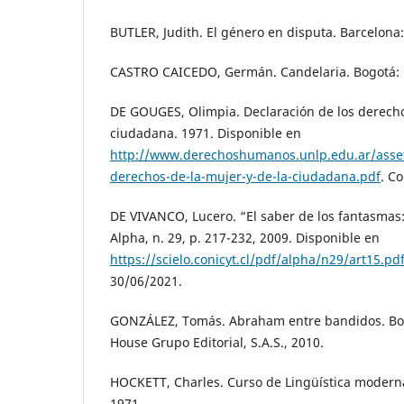
BUTLER, Judith. El género en disputa. Barcelona:
CASTRO CAICEDO, Germán. Candelaria. Bogotá: P
DE GOUGES, Olimpia. Declaración de los derecho
ciudadana. 1971. Disponible en
http://www.derechoshumanos.unlp.edu.ar/asset
derechos-de-la-mujer-y-de-la-ciudadana.pdf
. C
DE VIVANCO, Lucero. “El saber de los fantasmas: 
Alpha, n. 29, p. 217-232, 2009. Disponible en
https://scielo.conicyt.cl/pdf/alpha/n29/art15.pd
30/06/2021.
GONZÁLEZ, Tomás. Abraham entre bandidos. B
House Grupo Editorial, S.A.S., 2010.
HOCKETT, Charles. Curso de Lingüística modern
1971.