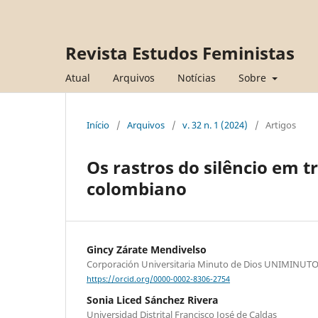
Revista Estudos Feministas
Atual
Arquivos
Notícias
Sobre
Início
/
Arquivos
/
v. 32 n. 1 (2024)
/
Artigos
Os rastros do silêncio em 
colombiano
Gincy Zárate Mendivelso
Corporación Universitaria Minuto de Dios UNIMINUT
https://orcid.org/0000-0002-8306-2754
Sonia Liced Sánchez Rivera
Universidad Distrital Francisco José de Caldas