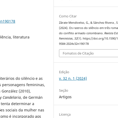
Como Citar
2n190178
Zárate Mendivelso, G., & Sánchez Rivera , S.
(2024). Os rastros do silêncio em três rom
do conflito armado colombiano.
Revista Es
lência, literatura
Feministas
,
32
(1). https://doi.org/10.1590/
9584-2024v32n190178
Fomatos de Citação
Edição
v. 32 n. 1 (2024)
iterários do silêncio e as
s personagens femininas,
Seção
 González (2010),
Artigos
 y
Candelaria
, de Germán
e tenta determinar a
ões sociais da mulher nas
Licença
como é incorporado aos