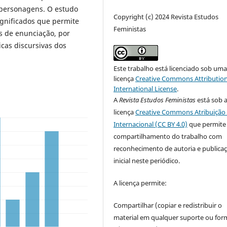
 personagens. O estudo
Copyright (c) 2024 Revista Estudos
ignificados que permite
Feministas
s de enunciação, por
cas discursivas dos
Este trabalho está licenciado sob um
licença
Creative Commons Attribution
International License
.
A
Revista Estudos Feministas
está sob 
licença
Creative Commons Atribuição 
Internacional (CC BY 4.0)
que permite
compartilhamento do trabalho com
reconhecimento de autoria e publica
inicial neste periódico.
A licença permite:
Compartilhar (copiar e redistribuir o
material em qualquer suporte ou for