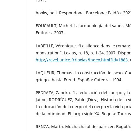
hooks, bell. Respondona. Barcelona: Paidós, 202
FOUCAULT, Michel. La arqueología del saber. Méxi
Editores, 2007.
LABEILLE, Véronique. “Le silence dans le roman
monstration”. Loxias, n. 18, p. 1-24, 2007. Dispo
http://revel.unice.fr/loxias/index.html?id=1883
.
LAQUEUR, Thomas. La construcción del sexo. Cu
griegos hasta Freud. España: Cátedra, 1994.
PEDRAZA, Zandra. “La educación del cuerpo y la 
Jaime; RODRÍGUEZ, Pablo (Dirs.). Historia de la 
La educación del cuerpo del cuerpo y la vida pri
de la intimidad. El largo siglo XX. Bogotá: Taurus
RENZA, Marta. Muchacha al desparecer. Bogot