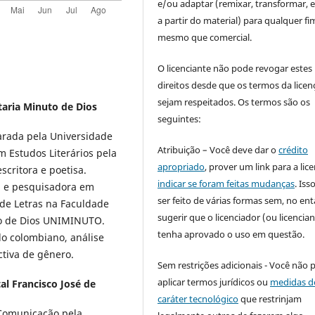
e/ou adaptar (remixar, transformar, e 
a partir do material) para qualquer fi
mesmo que comercial.
O licenciante não pode revogar estes
direitos desde que os termos da licen
sejam respeitados. Os termos são os
taria Minuto de Dios
seguintes:
parada pela Universidade
Atribuição – Você deve dar o
crédito
 Estudos Literários pela
apropriado
, prover um link para a lic
scritora e poetisa.
indicar se foram feitas mudanças
. Is
a e pesquisadora em
ser feito de várias formas sem, no ent
 de Letras na Faculdade
sugerir que o licenciador (ou licencian
to de Dios UNIMINUTO.
tenha aprovado o uso em questão.
do colombiano, análise
ctiva de gênero.
Sem restrições adicionais - Você não 
aplicar termos jurídicos ou
medidas d
tal Francisco José de
caráter tecnológico
que restrinjam
 Comunicação pela