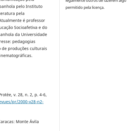
legalmente outros de fazerem algo
panhola pelo Instituto
permitido pela licença.
teratura pela
 Atualmente é professor
ação Socioafetiva e do
anhola da Universidade
eresse: pedagogias
so de produções culturais
inematográficas.
tée, v. 28, n. 2, p. 4-6,
revues/pr/2000-v28-n2-
Caracas: Monte Ávila