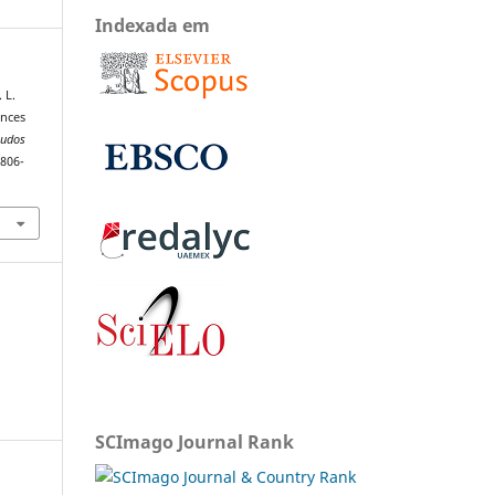
Indexada em
 L.
ances
tudos
1806-
SCImago Journal Rank