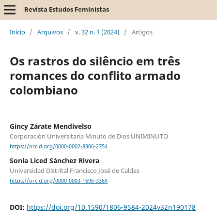
Revista Estudos Feministas
Início
/
Arquivos
/
v. 32 n. 1 (2024)
/
Artigos
Os rastros do silêncio em três
romances do conflito armado
colombiano
Gincy Zárate Mendivelso
Corporación Universitaria Minuto de Dios UNIMINUTO
https://orcid.org/0000-0002-8306-2754
Sonia Liced Sánchez Rivera
Universidad Distrital Francisco José de Caldas
https://orcid.org/0000-0003-1695-336X
DOI:
https://doi.org/10.1590/1806-9584-2024v32n190178