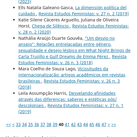
(2023)
Ells Natalia Galeano Gasca,
La dimensión política del
cuidado
,
Revista Estudos Feministas: v. 27 n. 2 (2019)
Katie Silene Cáceres Arguello, Juliana de Oliveira
Horst,
Chega de Silêncio
,
Revista Estudos Feministas:
v. 28 n. 2 (2020)
Nathália Araújo Duarte Gouvêa,
“Um desvio no
anseio”: Relações entrelaçadas entre gênero,
sexualidade e desejo lésbico em What Night Brings de
Carla Trujillo e Gulf Dreams de Emma Pérez
,
Revista
Estudos Feministas: v. 26 n. 3 (2018)
Mara Coelho de Souza Lago,
Vicissitudes da
internacionalização: artigos acadêmicos em revistas
brasileiras
,
Revista Estudos Feministas: v. 26 n. 3
(2018)
Leila Assumpção Harris,
Desvelando afinidades
através das diferenças: saberes e estéticas pós/
descoloniais
,
Revista Estudos Feministas: v. 27 n. 1
(2019)
<<
<
33
34
35
36
37
38
39
40
41
42
43
44
45
46
47
>
>>