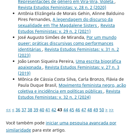
Representações de gênero em Vira-Vira, Violeta
,
Revista Estudos Feministas: v. 28 n. 2 (2020)
Antônia Elizângela de Morais Gehin, Alinne Balduino
Pires Fernandes,
A legendagem do discurso da
sexualidade em The Magdalene Sisters
,
Revista
Estudos Feministas: v. 29 n. 2 (2021)
José Augusto Simões de Miranda,
Por um mundo
queer: práticas discursivas como performances
identitárias
,
Revista Estudos Feministas: v. 31 n. 2
(2023)
João Lenon Siqueira Pereira,
Uma escrita biográfica
apaixonada
,
Revista Estudos Feministas: v. 27 n. 3
(2019)
Mônica de Cássia Costa Silva, Carla Bronzo, Flávia de
Paula Duque Brasil,
Movimento feminista negro, ação
coletiva e incidência em políticas públicas
,
Revista
Estudos Feministas: v. 32 n. 2 (2024)
<<
<
36
37
38
39
40
41
42
43
44
45
46
47
48
49
50
>
>>
Você também pode
iniciar uma pesquisa avançada por
similaridade
para este artigo.