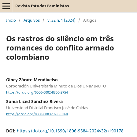
Revista Estudos Feministas
Início
/
Arquivos
/
v. 32 n. 1 (2024)
/
Artigos
Os rastros do silêncio em três
romances do conflito armado
colombiano
Gincy Zárate Mendivelso
Corporación Universitaria Minuto de Dios UNIMINUTO
https://orcid.org/0000-0002-8306-2754
Sonia Liced Sánchez Rivera
Universidad Distrital Francisco José de Caldas
https://orcid.org/0000-0003-1695-336X
DOI:
https://doi.org/10.1590/1806-9584-2024v32n190178