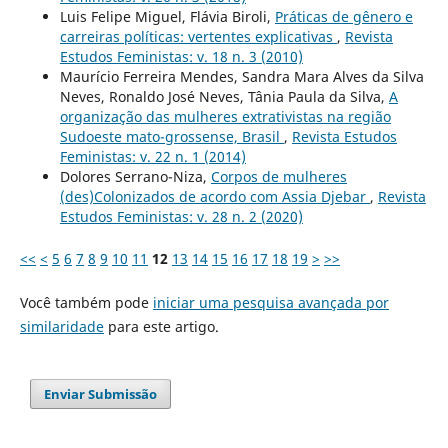
Luis Felipe Miguel, Flávia Biroli,
Práticas de gênero e
carreiras políticas: vertentes explicativas
,
Revista
Estudos Feministas: v. 18 n. 3 (2010)
Maurício Ferreira Mendes, Sandra Mara Alves da Silva
Neves, Ronaldo José Neves, Tânia Paula da Silva,
A
organização das mulheres extrativistas na região
Sudoeste mato-grossense, Brasil
,
Revista Estudos
Feministas: v. 22 n. 1 (2014)
Dolores Serrano-Niza,
Corpos de mulheres
(des)Colonizados de acordo com Assia Djebar
,
Revista
Estudos Feministas: v. 28 n. 2 (2020)
<<
<
5
6
7
8
9
10
11
12
13
14
15
16
17
18
19
>
>>
Você também pode
iniciar uma pesquisa avançada por
similaridade
para este artigo.
Enviar Submissão