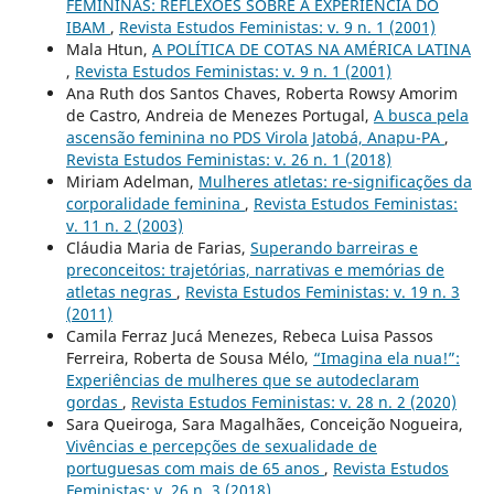
FEMININAS: REFLEXÕES SOBRE A EXPERIÊNCIA DO
IBAM
,
Revista Estudos Feministas: v. 9 n. 1 (2001)
Mala Htun,
A POLÍTICA DE COTAS NA AMÉRICA LATINA
,
Revista Estudos Feministas: v. 9 n. 1 (2001)
Ana Ruth dos Santos Chaves, Roberta Rowsy Amorim
de Castro, Andreia de Menezes Portugal,
A busca pela
ascensão feminina no PDS Virola Jatobá, Anapu-PA
,
Revista Estudos Feministas: v. 26 n. 1 (2018)
Miriam Adelman,
Mulheres atletas: re-significações da
corporalidade feminina
,
Revista Estudos Feministas:
v. 11 n. 2 (2003)
Cláudia Maria de Farias,
Superando barreiras e
preconceitos: trajetórias, narrativas e memórias de
atletas negras
,
Revista Estudos Feministas: v. 19 n. 3
(2011)
Camila Ferraz Jucá Menezes, Rebeca Luisa Passos
Ferreira, Roberta de Sousa Mélo,
“Imagina ela nua!”:
Experiências de mulheres que se autodeclaram
gordas
,
Revista Estudos Feministas: v. 28 n. 2 (2020)
Sara Queiroga, Sara Magalhães, Conceição Nogueira,
Vivências e percepções de sexualidade de
portuguesas com mais de 65 anos
,
Revista Estudos
Feministas: v. 26 n. 3 (2018)