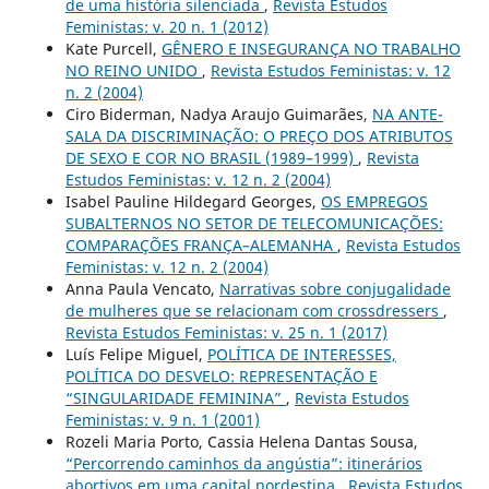
de uma história silenciada
,
Revista Estudos
Feministas: v. 20 n. 1 (2012)
Kate Purcell,
GÊNERO E INSEGURANÇA NO TRABALHO
NO REINO UNIDO
,
Revista Estudos Feministas: v. 12
n. 2 (2004)
Ciro Biderman, Nadya Araujo Guimarães,
NA ANTE-
SALA DA DISCRIMINAÇÃO: O PREÇO DOS ATRIBUTOS
DE SEXO E COR NO BRASIL (1989–1999)
,
Revista
Estudos Feministas: v. 12 n. 2 (2004)
Isabel Pauline Hildegard Georges,
OS EMPREGOS
SUBALTERNOS NO SETOR DE TELECOMUNICAÇÕES:
COMPARAÇÕES FRANÇA–ALEMANHA
,
Revista Estudos
Feministas: v. 12 n. 2 (2004)
Anna Paula Vencato,
Narrativas sobre conjugalidade
de mulheres que se relacionam com crossdressers
,
Revista Estudos Feministas: v. 25 n. 1 (2017)
Luís Felipe Miguel,
POLÍTICA DE INTERESSES,
POLÍTICA DO DESVELO: REPRESENTAÇÃO E
“SINGULARIDADE FEMININA”
,
Revista Estudos
Feministas: v. 9 n. 1 (2001)
Rozeli Maria Porto, Cassia Helena Dantas Sousa,
“Percorrendo caminhos da angústia”: itinerários
abortivos em uma capital nordestina
,
Revista Estudos