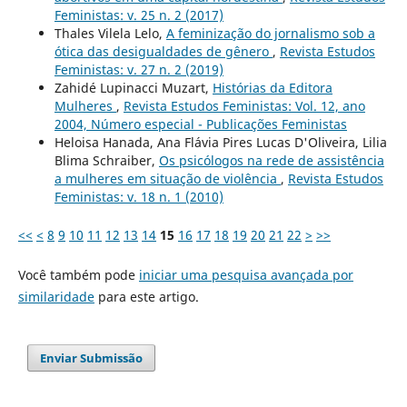
Feministas: v. 25 n. 2 (2017)
Thales Vilela Lelo,
A feminização do jornalismo sob a
ótica das desigualdades de gênero
,
Revista Estudos
Feministas: v. 27 n. 2 (2019)
Zahidé Lupinacci Muzart,
Histórias da Editora
Mulheres
,
Revista Estudos Feministas: Vol. 12, ano
2004, Número especial - Publicações Feministas
Heloisa Hanada, Ana Flávia Pires Lucas D'Oliveira, Lilia
Blima Schraiber,
Os psicólogos na rede de assistência
a mulheres em situação de violência
,
Revista Estudos
Feministas: v. 18 n. 1 (2010)
<<
<
8
9
10
11
12
13
14
15
16
17
18
19
20
21
22
>
>>
Você também pode
iniciar uma pesquisa avançada por
similaridade
para este artigo.
Enviar Submissão