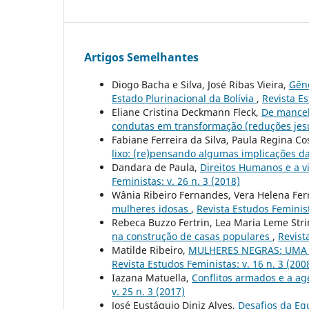
Artigos Semelhantes
Diogo Bacha e Silva, José Ribas Vieira,
Gêne
Estado Plurinacional da Bolívia
,
Revista Es
Eliane Cristina Deckmann Fleck,
De manceb
condutas em transformação (reduções jesuí
Fabiane Ferreira da Silva, Paula Regina Co
lixo: (re)pensando algumas implicações 
Dandara de Paula,
Direitos Humanos e a 
Feministas: v. 26 n. 3 (2018)
Wânia Ribeiro Fernandes, Vera Helena Fer
mulheres idosas
,
Revista Estudos Feminist
Rebeca Buzzo Fertrin, Lea Maria Leme Stri
na construção de casas populares
,
Revist
Matilde Ribeiro,
MULHERES NEGRAS: UMA 
Revista Estudos Feministas: v. 16 n. 3 (200
Iazana Matuella,
Conflitos armados e a ag
v. 25 n. 3 (2017)
José Eustáquio Diniz Alves,
Desafios da Eq