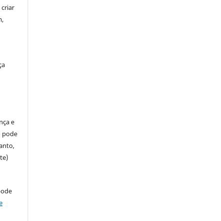
criar
m,
ça
ença e
so pode
anto,
te)
pode
e