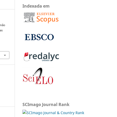
Indexada em
 não
as
SCImago Journal Rank