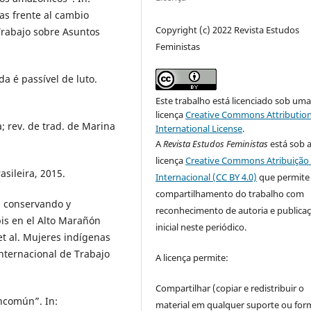
as frente al cambio
Copyright (c) 2022 Revista Estudos
Trabajo sobre Asuntos
Feministas
a é passível de luto.
Este trabalho está licenciado sob um
licença
Creative Commons Attribution
rev. de trad. de Marina
International License
.
A
Revista Estudos Feministas
está sob 
licença
Creative Commons Atribuição 
asileira, 2015.
Internacional (CC BY 4.0)
que permite
compartilhamento do trabalho com
, conservando y
reconhecimento de autoria e publica
is en el Alto Marañón
inicial neste periódico.
t al. Mujeres indígenas
Internacional de Trabajo
A licença permite:
Compartilhar (copiar e redistribuir o
ncomún”. In:
material em qualquer suporte ou for