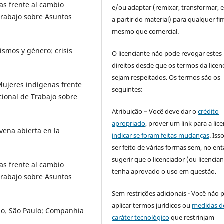
as frente al cambio
e/ou adaptar (remixar, transformar, e 
Trabajo sobre Asuntos
a partir do material) para qualquer fi
mesmo que comercial.
smos y género: crisis
O licenciante não pode revogar estes
direitos desde que os termos da licen
sejam respeitados. Os termos são os
 Mujeres indígenas frente
seguintes:
cional de Trabajo sobre
Atribuição – Você deve dar o
crédito
apropriado
, prover um link para a lic
ena abierta en la
indicar se foram feitas mudanças
. Is
ser feito de várias formas sem, no ent
sugerir que o licenciador (ou licencian
as frente al cambio
tenha aprovado o uso em questão.
Trabajo sobre Asuntos
Sem restrições adicionais - Você não 
aplicar termos jurídicos ou
medidas d
do. São Paulo: Companhia
caráter tecnológico
que restrinjam