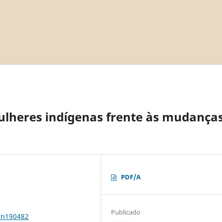
mulheres indígenas frente às mudança
PDF/A
Publicado
1n190482