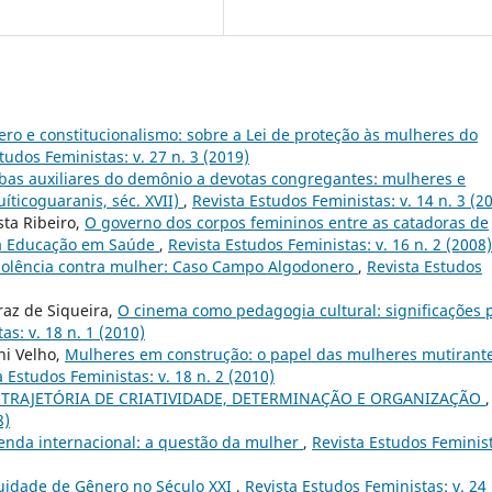
ro e constitucionalismo: sobre a Lei de proteção às mulheres do
tudos Feministas: v. 27 n. 3 (2019)
as auxiliares do demônio a devotas congregantes: mulheres e
ticoguaranis, séc. XVII)
,
Revista Estudos Feministas: v. 14 n. 3 (2
sta Ribeiro,
O governo dos corpos femininos entre as catadoras de
da Educação em Saúde
,
Revista Estudos Feministas: v. 16 n. 2 (2008)
violência contra mulher: Caso Campo Algodonero
,
Revista Estudos
raz de Siqueira,
O cinema como pedagogia cultural: significações 
as: v. 18 n. 1 (2010)
ni Velho,
Mulheres em construção: o papel das mulheres mutirant
a Estudos Feministas: v. 18 n. 2 (2010)
TRAJETÓRIA DE CRIATIVIDADE, DETERMINAÇÃO E ORGANIZAÇÃO
,
8)
enda internacional: a questão da mulher
,
Revista Estudos Feminis
uidade de Gênero no Século XXI
,
Revista Estudos Feministas: v. 24 