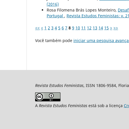
(2016)
Rosa Filomena Brás Lopes Monteiro,
Desaf
Portugal
,
Revista Estudos Feministas: v. 21
<<
<
1
2
3
4
5
6
7
8
9
10
11
12
13
14
15
>
>>
Você também pode
iniciar uma pesquisa avança
Revista Estudos Feministas
, ISSN 1806-9584, Floria
A
Revista Estudos Feministas
está sob a licença
Cr