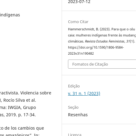
2023-07-12
indígenas
Como Citar
Hammerschmidt, B. (2023). Para que o céu
caia: mulheres indígenas frente às mudanç
climáticas.
Revista Estudos Feministas
,
31
(1).
https://doi.org/10.1590/1806-9584-
2023v31n190482
Fomatos de Citação
Edição
ctivista. Violencia sobre
v. 31 n. 1 (2023)
 Rocío Silva et al.
Seção
Lima: IWGIA, Grupo
Resenhas
s, 2019. p. 17-34.
co de los cambios que
Licença
los amazónicos”. In: