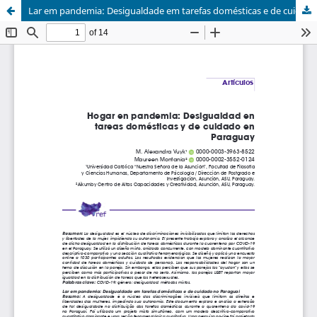
Lar em pandemia: Desigualdade em tarefas domésticas e de cuidado no Paraguai