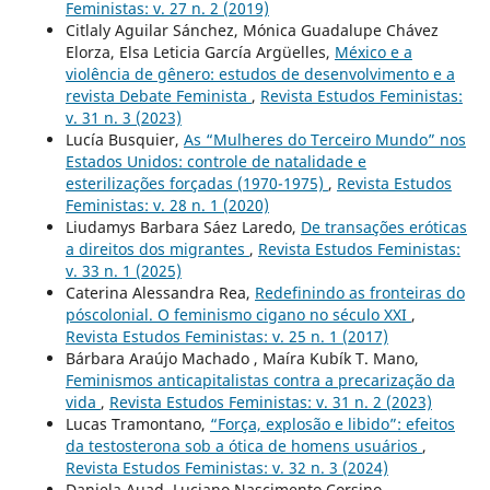
Feministas: v. 27 n. 2 (2019)
Citlaly Aguilar Sánchez, Mónica Guadalupe Chávez
Elorza, Elsa Leticia García Argüelles,
México e a
violência de gênero: estudos de desenvolvimento e a
revista Debate Feminista
,
Revista Estudos Feministas:
v. 31 n. 3 (2023)
Lucía Busquier,
As “Mulheres do Terceiro Mundo” nos
Estados Unidos: controle de natalidade e
esterilizações forçadas (1970-1975)
,
Revista Estudos
Feministas: v. 28 n. 1 (2020)
Liudamys Barbara Sáez Laredo,
De transações eróticas
a direitos dos migrantes
,
Revista Estudos Feministas:
v. 33 n. 1 (2025)
Caterina Alessandra Rea,
Redefinindo as fronteiras do
póscolonial. O feminismo cigano no século XXI
,
Revista Estudos Feministas: v. 25 n. 1 (2017)
Bárbara Araújo Machado , Maíra Kubík T. Mano,
Feminismos anticapitalistas contra a precarização da
vida
,
Revista Estudos Feministas: v. 31 n. 2 (2023)
Lucas Tramontano,
“Força, explosão e libido”: efeitos
da testosterona sob a ótica de homens usuários
,
Revista Estudos Feministas: v. 32 n. 3 (2024)
Daniela Auad, Luciano Nascimento Corsino,