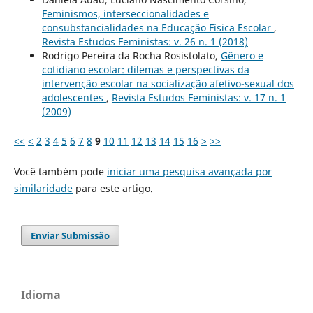
Feminismos, interseccionalidades e
consubstancialidades na Educação Física Escolar
,
Revista Estudos Feministas: v. 26 n. 1 (2018)
Rodrigo Pereira da Rocha Rosistolato,
Gênero e
cotidiano escolar: dilemas e perspectivas da
intervenção escolar na socialização afetivo-sexual dos
adolescentes
,
Revista Estudos Feministas: v. 17 n. 1
(2009)
<<
<
2
3
4
5
6
7
8
9
10
11
12
13
14
15
16
>
>>
Você também pode
iniciar uma pesquisa avançada por
similaridade
para este artigo.
Enviar Submissão
Idioma