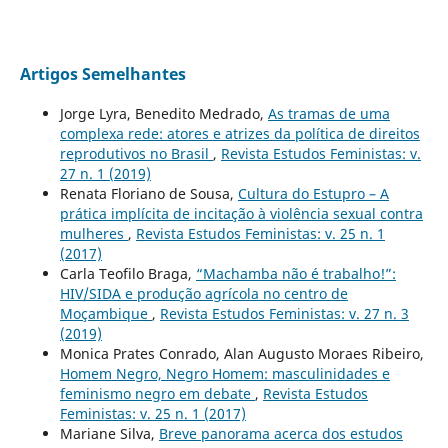
Artigos Semelhantes
Jorge Lyra, Benedito Medrado,
As tramas de uma
complexa rede: atores e atrizes da política de direitos
reprodutivos no Brasil
,
Revista Estudos Feministas: v.
27 n. 1 (2019)
Renata Floriano de Sousa,
Cultura do Estupro – A
prática implícita de incitação à violência sexual contra
mulheres
,
Revista Estudos Feministas: v. 25 n. 1
(2017)
Carla Teofilo Braga,
“Machamba não é trabalho!”:
HIV/SIDA e produção agrícola no centro de
Moçambique
,
Revista Estudos Feministas: v. 27 n. 3
(2019)
Monica Prates Conrado, Alan Augusto Moraes Ribeiro,
Homem Negro, Negro Homem: masculinidades e
feminismo negro em debate
,
Revista Estudos
Feministas: v. 25 n. 1 (2017)
Mariane Silva,
Breve panorama acerca dos estudos