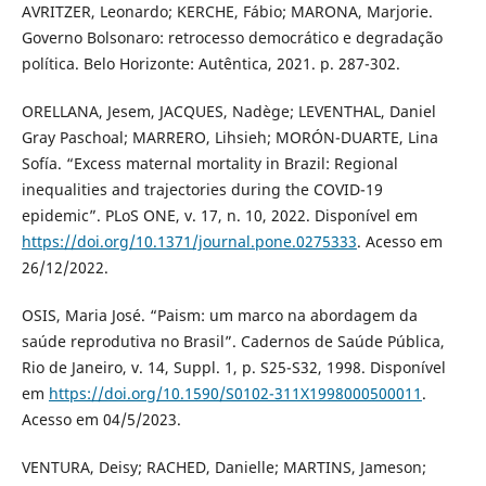
AVRITZER, Leonardo; KERCHE, Fábio; MARONA, Marjorie.
Governo Bolsonaro: retrocesso democrático e degradação
política. Belo Horizonte: Autêntica, 2021. p. 287-302.
ORELLANA, Jesem, JACQUES, Nadège; LEVENTHAL, Daniel
Gray Paschoal; MARRERO, Lihsieh; MORÓN-DUARTE, Lina
Sofía. “Excess maternal mortality in Brazil: Regional
inequalities and trajectories during the COVID-19
epidemic”. PLoS ONE, v. 17, n. 10, 2022. Disponível em
https://doi.org/10.1371/journal.pone.0275333
. Acesso em
26/12/2022.
OSIS, Maria José. “Paism: um marco na abordagem da
saúde reprodutiva no Brasil”. Cadernos de Saúde Pública,
Rio de Janeiro, v. 14, Suppl. 1, p. S25-S32, 1998. Disponível
em
https://doi.org/10.1590/S0102-311X1998000500011
.
Acesso em 04/5/2023.
VENTURA, Deisy; RACHED, Danielle; MARTINS, Jameson;