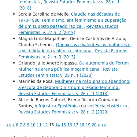
feministas
,
Revista Estudos Feministas: v. 26 n. 1
(2018)
Soraia Carolina de Mello,
Claudia nas décadas de
1970-1980. Feminismo, antifeminismo e a superação
de um suposto passado radical
,
Revista Estudos
Feministas: v. 27 n. 2 (2019)
Magna Lima Magalhães, Denise Castilhos de Araújo,
Claudia Schemes,
Queixosas e valentes: as mulheres e
a visibilidade da violência cotidiana
,
Revista Estudos
Feministas: v. 21 n. 3 (2013)
Orlando Júlio André Nipassa,
Da autonomia do Fórum
Mulher na arena pública moçambicana
,
Revista
Estudos Feministas: v. 28 n. 1 (2020)
Marinês da Rosa,
Mulheres na máquina do abandono:
a escuta de Debora Diniz num presídio feminino
,
Revista Estudos Feministas: v. 26 n. 1 (2018)
Alice de Barros Gabriel, Breno Ricardo Guimarães
Santos,
A Injustiça Epistêmica na violência obstétrica
,
Revista Estudos Feministas: v. 28 n. 2 (2020)
<<
<
6
7
8
9
10
11
12
13
14
15
16
17
18
19
20
>
>>