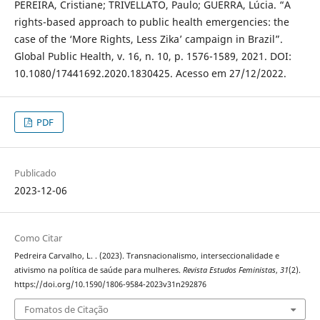
PEREIRA, Cristiane; TRIVELLATO, Paulo; GUERRA, Lúcia. “A
rights-based approach to public health emergencies: the
case of the ‘More Rights, Less Zika’ campaign in Brazil”.
Global Public Health, v. 16, n. 10, p. 1576-1589, 2021. DOI:
10.1080/17441692.2020.1830425. Acesso em 27/12/2022.
PDF
Publicado
2023-12-06
Como Citar
Pedreira Carvalho, L. . (2023). Transnacionalismo, interseccionalidade e
ativismo na política de saúde para mulheres.
Revista Estudos Feministas
,
31
(2).
https://doi.org/10.1590/1806-9584-2023v31n292876
Fomatos de Citação