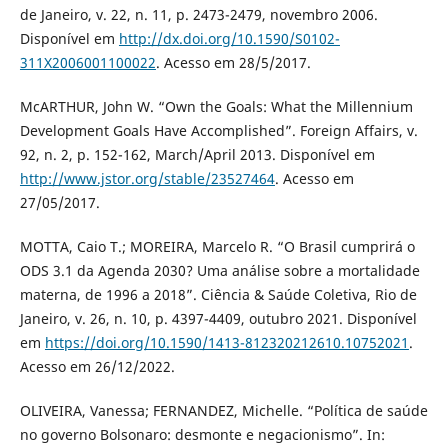
de Janeiro, v. 22, n. 11, p. 2473-2479, novembro 2006.
Disponível em
http://dx.doi.org/10.1590/S0102-
311X2006001100022
. Acesso em 28/5/2017.
McARTHUR, John W. “Own the Goals: What the Millennium
Development Goals Have Accomplished”. Foreign Affairs, v.
92, n. 2, p. 152-162, March/April 2013. Disponível em
http://www.jstor.org/stable/23527464
. Acesso em
27/05/2017.
MOTTA, Caio T.; MOREIRA, Marcelo R. “O Brasil cumprirá o
ODS 3.1 da Agenda 2030? Uma análise sobre a mortalidade
materna, de 1996 a 2018”. Ciência & Saúde Coletiva, Rio de
Janeiro, v. 26, n. 10, p. 4397-4409, outubro 2021. Disponível
em
https://doi.org/10.1590/1413-812320212610.10752021
.
Acesso em 26/12/2022.
OLIVEIRA, Vanessa; FERNANDEZ, Michelle. “Política de saúde
no governo Bolsonaro: desmonte e negacionismo”. In: