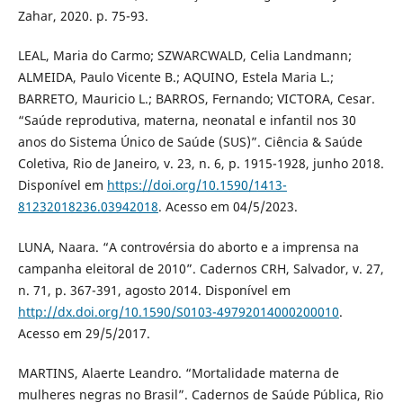
Zahar, 2020. p. 75-93.
LEAL, Maria do Carmo; SZWARCWALD, Celia Landmann;
ALMEIDA, Paulo Vicente B.; AQUINO, Estela Maria L.;
BARRETO, Mauricio L.; BARROS, Fernando; VICTORA, Cesar.
“Saúde reprodutiva, materna, neonatal e infantil nos 30
anos do Sistema Único de Saúde (SUS)”. Ciência & Saúde
Coletiva, Rio de Janeiro, v. 23, n. 6, p. 1915-1928, junho 2018.
Disponível em
https://doi.org/10.1590/1413-
81232018236.03942018
. Acesso em 04/5/2023.
LUNA, Naara. “A controvérsia do aborto e a imprensa na
campanha eleitoral de 2010”. Cadernos CRH, Salvador, v. 27,
n. 71, p. 367-391, agosto 2014. Disponível em
http://dx.doi.org/10.1590/S0103-49792014000200010
.
Acesso em 29/5/2017.
MARTINS, Alaerte Leandro. “Mortalidade materna de
mulheres negras no Brasil”. Cadernos de Saúde Pública, Rio