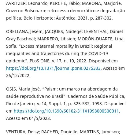
AVRITZER, Leonardo; KERCHE, Fábio; MARONA, Marjorie.
Governo Bolsonaro: retrocesso democrático e degradação
política. Belo Horizonte: Autêntica, 2021. p. 287-302.
ORELLANA, Jesem, JACQUES, Nadège; LEVENTHAL, Daniel
Gray Paschoal; MARRERO, Lihsieh; MORÓN-DUARTE, Lina
Sofía. “Excess maternal mortality in Brazil: Regional
inequalities and trajectories during the COVID-19
epidemic”. PLoS ONE, v. 17, n. 10, 2022. Disponível em
https://doi.org/10.1371/journal.pone.0275333
. Acesso em
26/12/2022.
OSIS, Maria José. “Paism: um marco na abordagem da
saúde reprodutiva no Brasil”. Cadernos de Saúde Pública,
Rio de Janeiro, v. 14, Suppl. 1, p. S25-S32, 1998. Disponível
em
https://doi.org/10.1590/S0102-311X1998000500011
.
Acesso em 04/5/2023.
VENTURA, Deisy; RACHED, Danielle; MARTINS, Jameson;