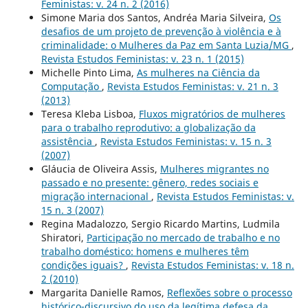
Feministas: v. 24 n. 2 (2016)
Simone Maria dos Santos, Andréa Maria Silveira,
Os
desafios de um projeto de prevenção à violência e à
criminalidade: o Mulheres da Paz em Santa Luzia/MG
,
Revista Estudos Feministas: v. 23 n. 1 (2015)
Michelle Pinto Lima,
As mulheres na Ciência da
Computação
,
Revista Estudos Feministas: v. 21 n. 3
(2013)
Teresa Kleba Lisboa,
Fluxos migratórios de mulheres
para o trabalho reprodutivo: a globalização da
assistência
,
Revista Estudos Feministas: v. 15 n. 3
(2007)
Gláucia de Oliveira Assis,
Mulheres migrantes no
passado e no presente: gênero, redes sociais e
migração internacional
,
Revista Estudos Feministas: v.
15 n. 3 (2007)
Regina Madalozzo, Sergio Ricardo Martins, Ludmila
Shiratori,
Participação no mercado de trabalho e no
trabalho doméstico: homens e mulheres têm
condições iguais?
,
Revista Estudos Feministas: v. 18 n.
2 (2010)
Margarita Danielle Ramos,
Reflexões sobre o processo
histórico-discursivo do uso da legítima defesa da