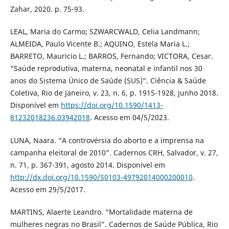
Zahar, 2020. p. 75-93.
LEAL, Maria do Carmo; SZWARCWALD, Celia Landmann;
ALMEIDA, Paulo Vicente B.; AQUINO, Estela Maria L.;
BARRETO, Mauricio L.; BARROS, Fernando; VICTORA, Cesar.
“Saúde reprodutiva, materna, neonatal e infantil nos 30
anos do Sistema Único de Saúde (SUS)”. Ciência & Saúde
Coletiva, Rio de Janeiro, v. 23, n. 6, p. 1915-1928, junho 2018.
Disponível em
https://doi.org/10.1590/1413-
81232018236.03942018
. Acesso em 04/5/2023.
LUNA, Naara. “A controvérsia do aborto e a imprensa na
campanha eleitoral de 2010”. Cadernos CRH, Salvador, v. 27,
n. 71, p. 367-391, agosto 2014. Disponível em
http://dx.doi.org/10.1590/S0103-49792014000200010
.
Acesso em 29/5/2017.
MARTINS, Alaerte Leandro. “Mortalidade materna de
mulheres negras no Brasil”. Cadernos de Saúde Pública, Rio