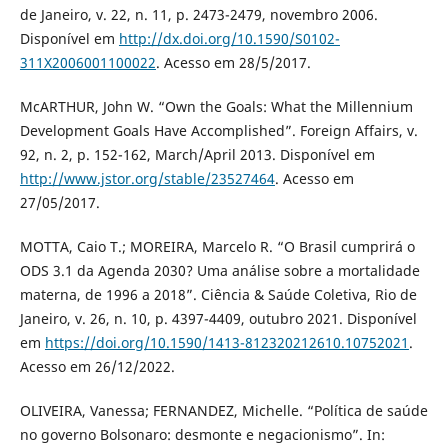
de Janeiro, v. 22, n. 11, p. 2473-2479, novembro 2006.
Disponível em
http://dx.doi.org/10.1590/S0102-
311X2006001100022
. Acesso em 28/5/2017.
McARTHUR, John W. “Own the Goals: What the Millennium
Development Goals Have Accomplished”. Foreign Affairs, v.
92, n. 2, p. 152-162, March/April 2013. Disponível em
http://www.jstor.org/stable/23527464
. Acesso em
27/05/2017.
MOTTA, Caio T.; MOREIRA, Marcelo R. “O Brasil cumprirá o
ODS 3.1 da Agenda 2030? Uma análise sobre a mortalidade
materna, de 1996 a 2018”. Ciência & Saúde Coletiva, Rio de
Janeiro, v. 26, n. 10, p. 4397-4409, outubro 2021. Disponível
em
https://doi.org/10.1590/1413-812320212610.10752021
.
Acesso em 26/12/2022.
OLIVEIRA, Vanessa; FERNANDEZ, Michelle. “Política de saúde
no governo Bolsonaro: desmonte e negacionismo”. In: