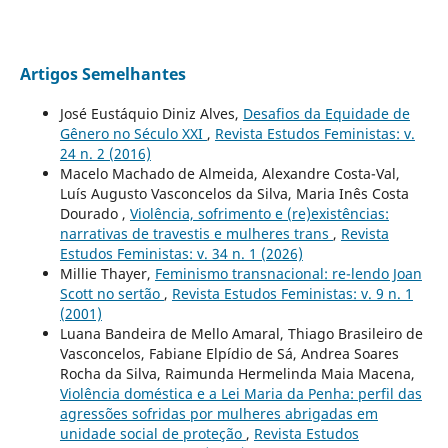
Artigos Semelhantes
José Eustáquio Diniz Alves,
Desafios da Equidade de
Gênero no Século XXI
,
Revista Estudos Feministas: v.
24 n. 2 (2016)
Macelo Machado de Almeida, Alexandre Costa-Val,
Luís Augusto Vasconcelos da Silva, Maria Inês Costa
Dourado ,
Violência, sofrimento e (re)existências:
narrativas de travestis e mulheres trans
,
Revista
Estudos Feministas: v. 34 n. 1 (2026)
Millie Thayer,
Feminismo transnacional: re-lendo Joan
Scott no sertão
,
Revista Estudos Feministas: v. 9 n. 1
(2001)
Luana Bandeira de Mello Amaral, Thiago Brasileiro de
Vasconcelos, Fabiane Elpídio de Sá, Andrea Soares
Rocha da Silva, Raimunda Hermelinda Maia Macena,
Violência doméstica e a Lei Maria da Penha: perfil das
agressões sofridas por mulheres abrigadas em
unidade social de proteção
,
Revista Estudos