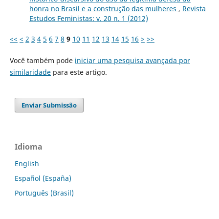
honra no Brasil e a construção das mulheres
,
Revista
Estudos Feministas: v. 20 n. 1 (2012)
<<
<
2
3
4
5
6
7
8
9
10
11
12
13
14
15
16
>
>>
Você também pode
iniciar uma pesquisa avançada por
similaridade
para este artigo.
Enviar Submissão
Idioma
English
Español (España)
Português (Brasil)