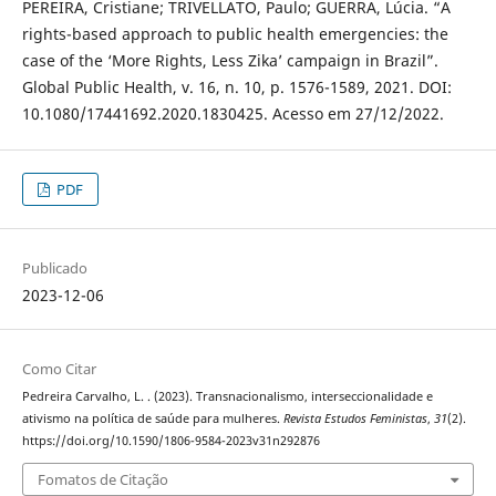
PEREIRA, Cristiane; TRIVELLATO, Paulo; GUERRA, Lúcia. “A
rights-based approach to public health emergencies: the
case of the ‘More Rights, Less Zika’ campaign in Brazil”.
Global Public Health, v. 16, n. 10, p. 1576-1589, 2021. DOI:
10.1080/17441692.2020.1830425. Acesso em 27/12/2022.
PDF
Publicado
2023-12-06
Como Citar
Pedreira Carvalho, L. . (2023). Transnacionalismo, interseccionalidade e
ativismo na política de saúde para mulheres.
Revista Estudos Feministas
,
31
(2).
https://doi.org/10.1590/1806-9584-2023v31n292876
Fomatos de Citação