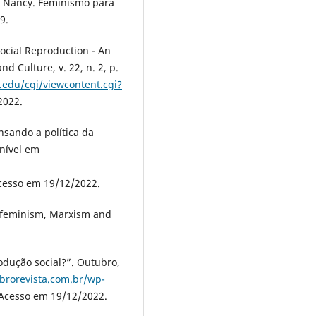
, Nancy. Feminismo para
9.
Social Reproduction - An
d Culture, v. 22, n. 2, p.
e.edu/cgi/viewcontent.cgi?
2022.
nsando a política da
onível em
Acesso em 19/12/2022.
 feminism, Marxism and
odução social?”. Outubro,
ubrorevista.com.br/wp-
 Acesso em 19/12/2022.