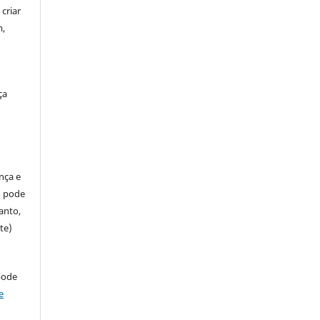
criar
m,
ça
ença e
so pode
anto,
te)
pode
e