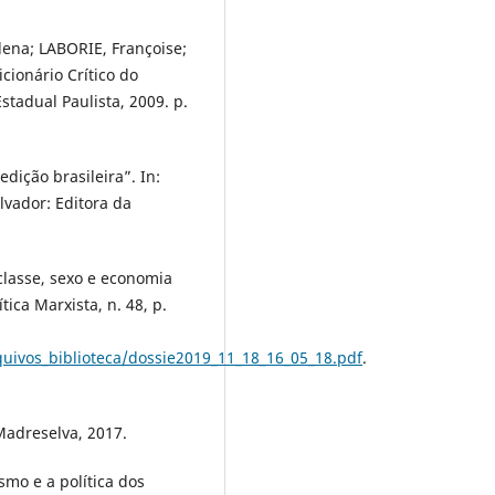
lena; LABORIE, Françoise;
cionário Crítico do
stadual Paulista, 2009. p.
dição brasileira”. In:
lvador: Editora da
classe, sexo e economia
ítica Marxista, n. 48, p.
quivos_biblioteca/dossie2019_11_18_16_05_18.pdf
.
Madreselva, 2017.
mo e a política dos