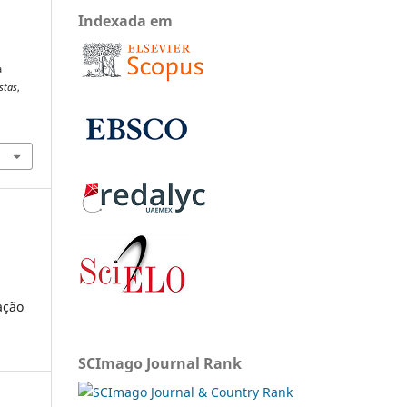
Indexada em
a
stas
,
ação
SCImago Journal Rank