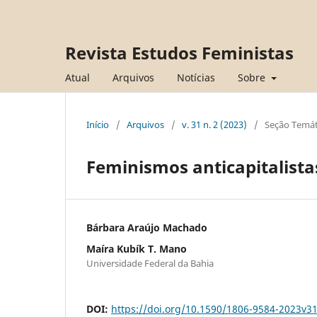
Revista Estudos Feministas
Atual
Arquivos
Notícias
Sobre
Início
/
Arquivos
/
v. 31 n. 2 (2023)
/
Seção Temát
Feminismos anticapitalista
Bárbara Araújo Machado
Maíra Kubík T. Mano
Universidade Federal da Bahia
DOI:
https://doi.org/10.1590/1806-9584-2023v3