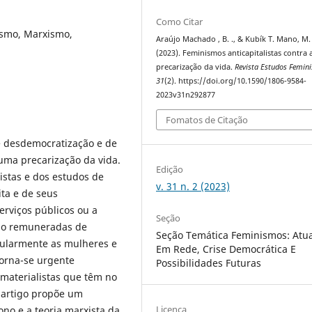
Como Citar
ismo, Marxismo,
Araújo Machado , B. ., & Kubík T. Mano, M.
(2023). Feminismos anticapitalistas contra 
precarização da vida.
Revista Estudos Femini
31
(2). https://doi.org/10.1590/1806-9584-
2023v31n292877
Fomatos de Citação
e desdemocratização e de
 uma precarização da vida.
Edição
istas e dos estudos de
v. 31 n. 2 (2023)
ta e de seus
erviços públicos ou a
Seção
não remuneradas de
Seção Temática Feminismos: Atu
icularmente as mulheres e
Em Rede, Crise Democrática E
torna-se urgente
Possibilidades Futuras
 materialistas que têm no
 artigo propõe um
Licença
ono e a teoria marxista da