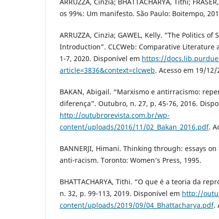
ARRUZZA, Cinzia; BHATTACHARYA, Tithi; FRASER
os 99%: Um manifesto. São Paulo: Boitempo, 201
ARRUZZA, Cinzia; GAWEL, Kelly. “The Politics of 
Introduction”. CLCWeb: Comparative Literature an
1-7, 2020. Disponível em
https://docs.lib.purdu
article=3836&context=clcweb
. Acesso em 19/12/
BAKAN, Abigail. “Marxismo e antirracismo: repe
diferença”. Outubro, n. 27, p. 45-76, 2016. Disp
http://outubrorevista.com.br/wp-
content/uploads/2016/11/02_Bakan_2016.pdf
. 
BANNERJI, Himani. Thinking through: essays on
anti-racism. Toronto: Women’s Press, 1995.
BHATTACHARYA, Tithi. “O que é a teoria da repr
n. 32, p. 99-113, 2019. Disponível em
http://out
content/uploads/2019/09/04_Bhattacharya.pdf
.