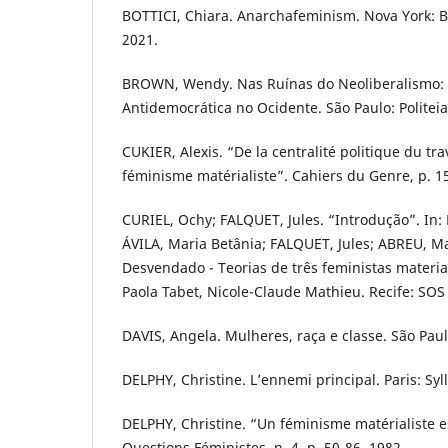
BOTTICI, Chiara. Anarchafeminism. Nova York: 
2021.
BROWN, Wendy. Nas Ruínas do Neoliberalismo: a
Antidemocrática no Ocidente. São Paulo: Politeia
CUKIER, Alexis. “De la centralité politique du tra
féminisme matérialiste”. Cahiers du Genre, p. 15
CURIEL, Ochy; FALQUET, Jules. “Introdução”. In:
ÁVILA, Maria Betânia; FALQUET, Jules; ABREU, Ma
Desvendado - Teorias de três feministas material
Paola Tabet, Nicole-Claude Mathieu. Recife: SOS 
DAVIS, Angela. Mulheres, raça e classe. São Pau
DELPHY, Christine. L’ennemi principal. Paris: Syl
DELPHY, Christine. “Un féminisme matérialiste e
Questions Féministes, n. 4, p. 50-86, 1982.