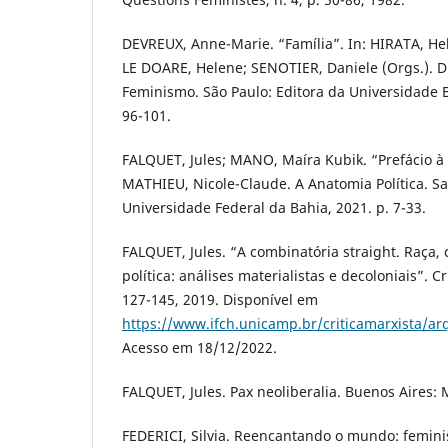
DEVREUX, Anne-Marie. “Família”. In: HIRATA, He
LE DOARE, Helene; SENOTIER, Daniele (Orgs.). Di
Feminismo. São Paulo: Editora da Universidade E
96-101.
FALQUET, Jules; MANO, Maíra Kubik. “Prefácio à e
MATHIEU, Nicole-Claude. A Anatomia Política. Sa
Universidade Federal da Bahia, 2021. p. 7-33.
FALQUET, Jules. “A combinatória straight. Raça, 
política: análises materialistas e decoloniais”. Cr
127-145, 2019. Disponível em
https://www.ifch.unicamp.br/criticamarxista/ar
Acesso em 18/12/2022.
FALQUET, Jules. Pax neoliberalia. Buenos Aires: 
FEDERICI, Silvia. Reencantando o mundo: feminis