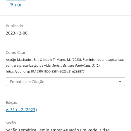
PDF
Publicado
2023-12-06
Como Citar
Araújo Machado , B. ., & Kubík T. Mano, M. (2023). Feminismos anticapitalistas
contra a precarização da vida.
Revista Estudos Feministas
,
31
(2).
https://doi.org/10.1590/1806-9584-2023v31n292877
Fomatos de Citação
Edição
v. 31 n. 2 (2023)
Seção
Seção Temática Feminismos: Atuação Em Rede, Crise