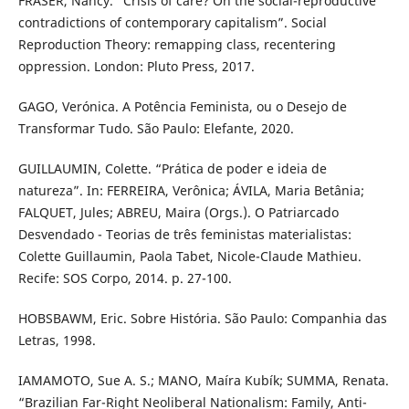
FRASER, Nancy. “Crisis of care? On the social-reproductive
contradictions of contemporary capitalism”. Social
Reproduction Theory: remapping class, recentering
oppression. London: Pluto Press, 2017.
GAGO, Verónica. A Potência Feminista, ou o Desejo de
Transformar Tudo. São Paulo: Elefante, 2020.
GUILLAUMIN, Colette. “Prática de poder e ideia de
natureza”. In: FERREIRA, Verônica; ÁVILA, Maria Betânia;
FALQUET, Jules; ABREU, Maira (Orgs.). O Patriarcado
Desvendado - Teorias de três feministas materialistas:
Colette Guillaumin, Paola Tabet, Nicole-Claude Mathieu.
Recife: SOS Corpo, 2014. p. 27-100.
HOBSBAWM, Eric. Sobre História. São Paulo: Companhia das
Letras, 1998.
IAMAMOTO, Sue A. S.; MANO, Maíra Kubík; SUMMA, Renata.
“Brazilian Far-Right Neoliberal Nationalism: Family, Anti-