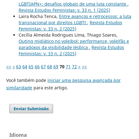
LGBTIAPN+: desafios globais de uma luta constante
,
Revista Estudos Feministas: v. 33 n. 1 (2025)
Laira Rocha Tenca,
Entre avanços e retrocessos: a luta
transnacional por direitos LGBTI
,
Revista Estudos
Feministas: v. 33 n. 2 (2025)
Cecília Almeida Rodrigues Lima, Thiago Soares,
Outing midiático no voleibol: performance, voleifãs e
paradoxos da visibilidade lésbica
,
Revista Estudos
Feministas: v. 33 n. 2 (2025)
<<
<
63
64
65
66
67
68
69
70
71
72
>
>>
Você também pode
iniciar uma pesquisa avançada por
similaridade
para este artigo.
Enviar Submissão
Idioma