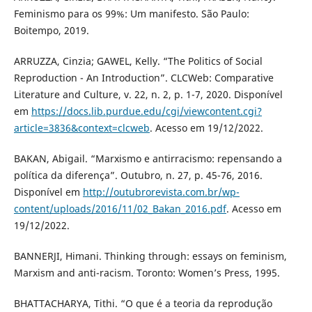
Feminismo para os 99%: Um manifesto. São Paulo:
Boitempo, 2019.
ARRUZZA, Cinzia; GAWEL, Kelly. “The Politics of Social
Reproduction - An Introduction”. CLCWeb: Comparative
Literature and Culture, v. 22, n. 2, p. 1-7, 2020. Disponível
em
https://docs.lib.purdue.edu/cgi/viewcontent.cgi?
article=3836&context=clcweb
. Acesso em 19/12/2022.
BAKAN, Abigail. “Marxismo e antirracismo: repensando a
política da diferença”. Outubro, n. 27, p. 45-76, 2016.
Disponível em
http://outubrorevista.com.br/wp-
content/uploads/2016/11/02_Bakan_2016.pdf
. Acesso em
19/12/2022.
BANNERJI, Himani. Thinking through: essays on feminism,
Marxism and anti-racism. Toronto: Women’s Press, 1995.
BHATTACHARYA, Tithi. “O que é a teoria da reprodução