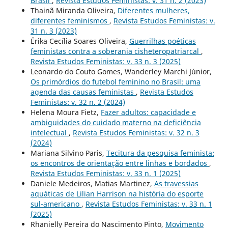
Brasil
,
Revista Estudos Feministas: v. 31 n. 2 (2023)
Thainã Miranda Oliveira,
Diferentes mulheres,
diferentes feminismos
,
Revista Estudos Feministas: v.
31 n. 3 (2023)
Érika Cecília Soares Oliveira,
Guerrilhas poéticas
feministas contra a soberania cisheteropatriarcal
,
Revista Estudos Feministas: v. 33 n. 3 (2025)
Leonardo do Couto Gomes, Wanderley Marchi Júnior,
Os primórdios do futebol feminino no Brasil: uma
agenda das causas feministas
,
Revista Estudos
Feministas: v. 32 n. 2 (2024)
Helena Moura Fietz,
Fazer adultos: capacidade e
ambiguidades do cuidado materno na deficiência
intelectual
,
Revista Estudos Feministas: v. 32 n. 3
(2024)
Mariana Silvino Paris,
Tecitura da pesquisa feminista:
os encontros de orientação entre linhas e bordados
,
Revista Estudos Feministas: v. 33 n. 1 (2025)
Daniele Medeiros, Matias Martinez,
As travessias
aquáticas de Lilian Harrison na história do esporte
sul-americano
,
Revista Estudos Feministas: v. 33 n. 1
(2025)
Rhanielly Pereira do Nascimento Pinto,
Movimento