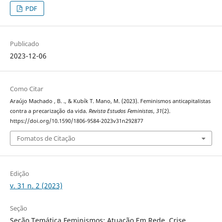
PDF
Publicado
2023-12-06
Como Citar
Araújo Machado , B. ., & Kubík T. Mano, M. (2023). Feminismos anticapitalistas
contra a precarização da vida.
Revista Estudos Feministas
,
31
(2).
https://doi.org/10.1590/1806-9584-2023v31n292877
Fomatos de Citação
Edição
v. 31 n. 2 (2023)
Seção
Seção Temática Feminismos: Atuação Em Rede, Crise