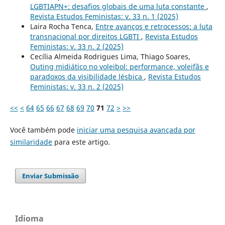
LGBTIAPN+: desafios globais de uma luta constante
,
Revista Estudos Feministas: v. 33 n. 1 (2025)
Laira Rocha Tenca,
Entre avanços e retrocessos: a luta
transnacional por direitos LGBTI
,
Revista Estudos
Feministas: v. 33 n. 2 (2025)
Cecília Almeida Rodrigues Lima, Thiago Soares,
Outing midiático no voleibol: performance, voleifãs e
paradoxos da visibilidade lésbica
,
Revista Estudos
Feministas: v. 33 n. 2 (2025)
<<
<
64
65
66
67
68
69
70
71
72
>
>>
Você também pode
iniciar uma pesquisa avançada por
similaridade
para este artigo.
Enviar Submissão
Idioma