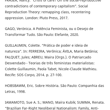
FRASER, Nancy. “Crisis of care? On the social-reproductive
contradictions of contemporary capitalism”. Social
Reproduction Theory: remapping class, recentering
oppression. London: Pluto Press, 2017.
GAGO, Verónica. A Potência Feminista, ou o Desejo de
Transformar Tudo. São Paulo: Elefante, 2020.
GUILLAUMIN, Colette. “Prática de poder e ideia de
natureza”. In: FERREIRA, Verônica; ÁVILA, Maria Betânia;
FALQUET, Jules; ABREU, Maira (Orgs.). O Patriarcado
Desvendado - Teorias de três feministas materialistas:
Colette Guillaumin, Paola Tabet, Nicole-Claude Mathieu.
Recife: SOS Corpo, 2014. p. 27-100.
HOBSBAWM, Eric. Sobre História. São Paulo: Companhia das
Letras, 1998.
IAMAMOTO, Sue A. S.; MANO, Maíra Kubík; SUMMA, Renata.
“Brazilian Far-Right Neoliberal Nationalism: Family, Anti-