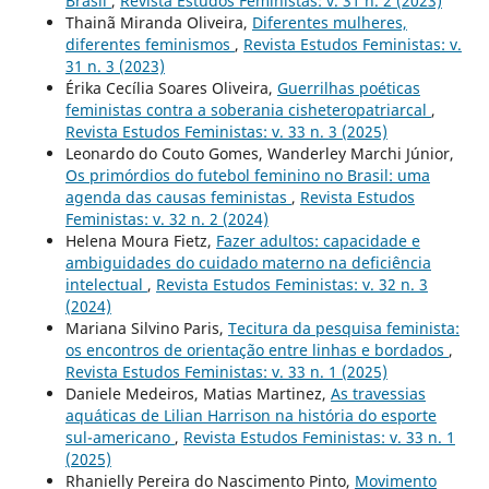
Brasil
,
Revista Estudos Feministas: v. 31 n. 2 (2023)
Thainã Miranda Oliveira,
Diferentes mulheres,
diferentes feminismos
,
Revista Estudos Feministas: v.
31 n. 3 (2023)
Érika Cecília Soares Oliveira,
Guerrilhas poéticas
feministas contra a soberania cisheteropatriarcal
,
Revista Estudos Feministas: v. 33 n. 3 (2025)
Leonardo do Couto Gomes, Wanderley Marchi Júnior,
Os primórdios do futebol feminino no Brasil: uma
agenda das causas feministas
,
Revista Estudos
Feministas: v. 32 n. 2 (2024)
Helena Moura Fietz,
Fazer adultos: capacidade e
ambiguidades do cuidado materno na deficiência
intelectual
,
Revista Estudos Feministas: v. 32 n. 3
(2024)
Mariana Silvino Paris,
Tecitura da pesquisa feminista:
os encontros de orientação entre linhas e bordados
,
Revista Estudos Feministas: v. 33 n. 1 (2025)
Daniele Medeiros, Matias Martinez,
As travessias
aquáticas de Lilian Harrison na história do esporte
sul-americano
,
Revista Estudos Feministas: v. 33 n. 1
(2025)
Rhanielly Pereira do Nascimento Pinto,
Movimento