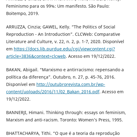
Feminismo para os 99%: Um manifesto. São Paulo:
Boitempo, 2019.
ARRUZZA, Cinzia; GAWEL, Kelly. “The Politics of Social
Reproduction - An Introduction”. CLCWeb: Comparative
Literature and Culture, v. 22, n. 2, p. 1-7, 2020. Disponível
em
https://docs.lib.purdue.edu/cgi/viewcontent.cgi?
article=3836&context=clcweb
. Acesso em 19/12/2022.
BAKAN, Abigail. “Marxismo e antirracismo: repensando a
política da diferença”. Outubro, n. 27, p. 45-76, 2016.
Disponível em
http://outubrorevista.com.br/wp-
content/uploads/2016/11/02_Bakan_2016.pdf
. Acesso em
19/12/2022.
BANNERJI, Himani. Thinking through: essays on feminism,
Marxism and anti-racism. Toronto: Women’s Press, 1995.
BHATTACHARYA, Tithi. “O que é a teoria da reprodução