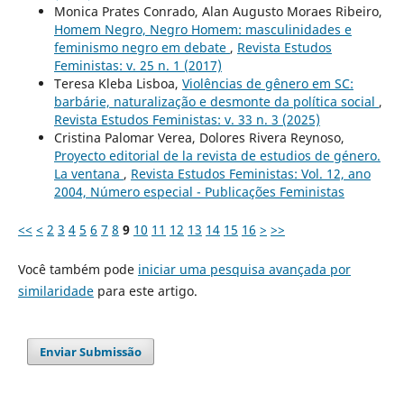
Monica Prates Conrado, Alan Augusto Moraes Ribeiro,
Homem Negro, Negro Homem: masculinidades e
feminismo negro em debate
,
Revista Estudos
Feministas: v. 25 n. 1 (2017)
Teresa Kleba Lisboa,
Violências de gênero em SC:
barbárie, naturalização e desmonte da política social
,
Revista Estudos Feministas: v. 33 n. 3 (2025)
Cristina Palomar Verea, Dolores Rivera Reynoso,
Proyecto editorial de la revista de estudios de género.
La ventana
,
Revista Estudos Feministas: Vol. 12, ano
2004, Número especial - Publicações Feministas
<<
<
2
3
4
5
6
7
8
9
10
11
12
13
14
15
16
>
>>
Você também pode
iniciar uma pesquisa avançada por
similaridade
para este artigo.
Enviar Submissão