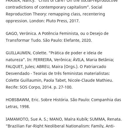
FRASER, Nancy. “Crisis of care? On the social-reproductive
contradictions of contemporary capitalism”. Social
Reproduction Theory: remapping class, recentering
oppression. London: Pluto Press, 2017.
GAGO, Verónica. A Potência Feminista, ou o Desejo de
Transformar Tudo. São Paulo: Elefante, 2020.
GUILLAUMIN, Colette. “Prática de poder e ideia de
natureza”. In: FERREIRA, Verônica; ÁVILA, Maria Betânia;
FALQUET, Jules; ABREU, Maira (Orgs.). O Patriarcado
Desvendado - Teorias de três feministas materialistas:
Colette Guillaumin, Paola Tabet, Nicole-Claude Mathieu.
Recife: SOS Corpo, 2014. p. 27-100.
HOBSBAWM, Eric. Sobre História. São Paulo: Companhia das
Letras, 1998.
IAMAMOTO, Sue A. S.; MANO, Maíra Kubík; SUMMA, Renata.
“Brazilian Far-Right Neoliberal Nationalism: Family, Anti-