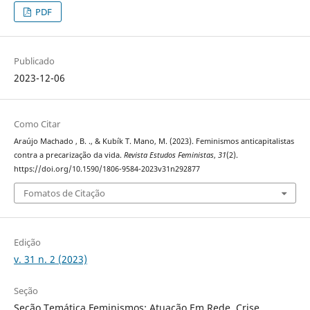
PDF
Publicado
2023-12-06
Como Citar
Araújo Machado , B. ., & Kubík T. Mano, M. (2023). Feminismos anticapitalistas
contra a precarização da vida.
Revista Estudos Feministas
,
31
(2).
https://doi.org/10.1590/1806-9584-2023v31n292877
Fomatos de Citação
Edição
v. 31 n. 2 (2023)
Seção
Seção Temática Feminismos: Atuação Em Rede, Crise