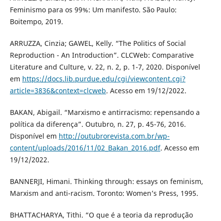
Feminismo para os 99%: Um manifesto. São Paulo:
Boitempo, 2019.
ARRUZZA, Cinzia; GAWEL, Kelly. “The Politics of Social
Reproduction - An Introduction”. CLCWeb: Comparative
Literature and Culture, v. 22, n. 2, p. 1-7, 2020. Disponível
em
https://docs.lib.purdue.edu/cgi/viewcontent.cgi?
article=3836&context=clcweb
. Acesso em 19/12/2022.
BAKAN, Abigail. “Marxismo e antirracismo: repensando a
política da diferença”. Outubro, n. 27, p. 45-76, 2016.
Disponível em
http://outubrorevista.com.br/wp-
content/uploads/2016/11/02_Bakan_2016.pdf
. Acesso em
19/12/2022.
BANNERJI, Himani. Thinking through: essays on feminism,
Marxism and anti-racism. Toronto: Women’s Press, 1995.
BHATTACHARYA, Tithi. “O que é a teoria da reprodução