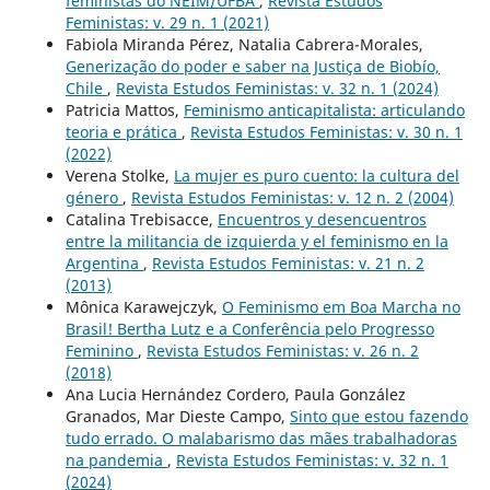
feministas do NEIM/UFBA
,
Revista Estudos
Feministas: v. 29 n. 1 (2021)
Fabiola Miranda Pérez, Natalia Cabrera-Morales,
Generização do poder e saber na Justiça de Biobío,
Chile
,
Revista Estudos Feministas: v. 32 n. 1 (2024)
Patricia Mattos,
Feminismo anticapitalista: articulando
teoria e prática
,
Revista Estudos Feministas: v. 30 n. 1
(2022)
Verena Stolke,
La mujer es puro cuento: la cultura del
género
,
Revista Estudos Feministas: v. 12 n. 2 (2004)
Catalina Trebisacce,
Encuentros y desencuentros
entre la militancia de izquierda y el feminismo en la
Argentina
,
Revista Estudos Feministas: v. 21 n. 2
(2013)
Mônica Karawejczyk,
O Feminismo em Boa Marcha no
Brasil! Bertha Lutz e a Conferência pelo Progresso
Feminino
,
Revista Estudos Feministas: v. 26 n. 2
(2018)
Ana Lucia Hernández Cordero, Paula González
Granados, Mar Dieste Campo,
Sinto que estou fazendo
tudo errado. O malabarismo das mães trabalhadoras
na pandemia
,
Revista Estudos Feministas: v. 32 n. 1
(2024)