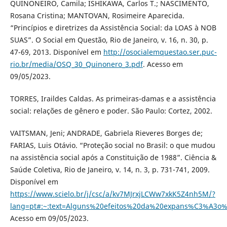
QUINONEIRO, Camila; ISHIKAWA, Carlos T.; NASCIMENTO,
Rosana Cristina; MANTOVAN, Rosimeire Aparecida.
“Princípios e diretrizes da Assistência Social: da LOAS à NOB
SUAS”. O Social em Questão, Rio de Janeiro, v. 16, n. 30, p.
47-69, 2013. Disponível em
http://osocialemquestao.ser.puc-
rio.br/media/OSQ_30_Quinonero_3.pdf
. Acesso em
09/05/2023.
TORRES, Iraildes Caldas. As primeiras-damas e a assistência
social: relações de gênero e poder. São Paulo: Cortez, 2002.
VAITSMAN, Jeni; ANDRADE, Gabriela Rieveres Borges de;
FARIAS, Luis Otávio. “Proteção social no Brasil: o que mudou
na assistência social após a Constituição de 1988”. Ciência &
Saúde Coletiva, Rio de Janeiro, v. 14, n. 3, p. 731-741, 2009.
Disponível em
https://www.scielo.br/j/csc/a/kv7MJrxjLCWw7xkK5Z4nh5M/?
lang=pt#:~:text=Alguns%20efeitos%20da%20expans%C3%A3o
Acesso em 09/05/2023.