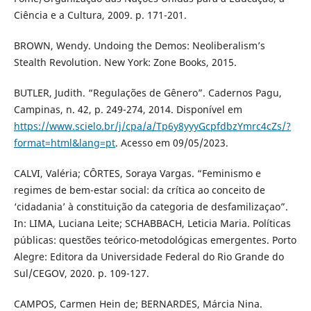
Ciência e a Cultura, 2009. p. 171-201.
BROWN, Wendy. Undoing the Demos: Neoliberalism’s
Stealth Revolution. New York: Zone Books, 2015.
BUTLER, Judith. “Regulações de Gênero”. Cadernos Pagu,
Campinas, n. 42, p. 249-274, 2014. Disponível em
https://www.scielo.br/j/cpa/a/Tp6y8yyyGcpfdbzYmrc4cZs/?
format=html&lang=pt
. Acesso em 09/05/2023.
CALVI, Valéria; CÔRTES, Soraya Vargas. “Feminismo e
regimes de bem-estar social: da crítica ao conceito de
‘cidadania’ à constituição da categoria de desfamilizaçao”.
In: LIMA, Luciana Leite; SCHABBACH, Leticia Maria. Políticas
públicas: questões teórico-metodológicas emergentes. Porto
Alegre: Editora da Universidade Federal do Rio Grande do
Sul/CEGOV, 2020. p. 109-127.
CAMPOS, Carmen Hein de; BERNARDES, Márcia Nina.