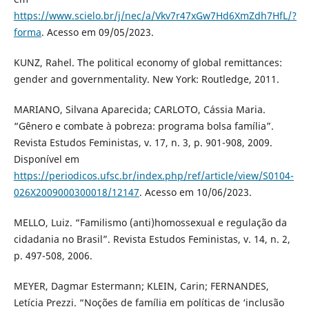
https://www.scielo.br/j/nec/a/Vkv7r47xGw7Hd6XmZdh7HfL/?
forma
. Acesso em 09/05/2023.
KUNZ, Rahel. The political economy of global remittances:
gender and governmentality. New York: Routledge, 2011.
MARIANO, Silvana Aparecida; CARLOTO, Cássia Maria.
“Gênero e combate à pobreza: programa bolsa família”.
Revista Estudos Feministas, v. 17, n. 3, p. 901-908, 2009.
Disponível em
https://periodicos.ufsc.br/index.php/ref/article/view/S0104-
026X2009000300018/12147
. Acesso em 10/06/2023.
MELLO, Luiz. “Familismo (anti)homossexual e regulação da
cidadania no Brasil”. Revista Estudos Feministas, v. 14, n. 2,
p. 497-508, 2006.
MEYER, Dagmar Estermann; KLEIN, Carin; FERNANDES,
Letícia Prezzi. “Noções de família em políticas de ‘inclusão