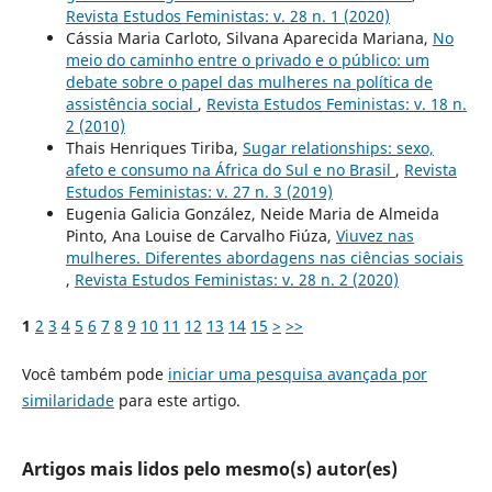
Revista Estudos Feministas: v. 28 n. 1 (2020)
Cássia Maria Carloto, Silvana Aparecida Mariana,
No
meio do caminho entre o privado e o público: um
debate sobre o papel das mulheres na política de
assistência social
,
Revista Estudos Feministas: v. 18 n.
2 (2010)
Thais Henriques Tiriba,
Sugar relationships: sexo,
afeto e consumo na África do Sul e no Brasil
,
Revista
Estudos Feministas: v. 27 n. 3 (2019)
Eugenia Galicia González, Neide Maria de Almeida
Pinto, Ana Louise de Carvalho Fiúza,
Viuvez nas
mulheres. Diferentes abordagens nas ciências sociais
,
Revista Estudos Feministas: v. 28 n. 2 (2020)
1
2
3
4
5
6
7
8
9
10
11
12
13
14
15
>
>>
Você também pode
iniciar uma pesquisa avançada por
similaridade
para este artigo.
Artigos mais lidos pelo mesmo(s) autor(es)