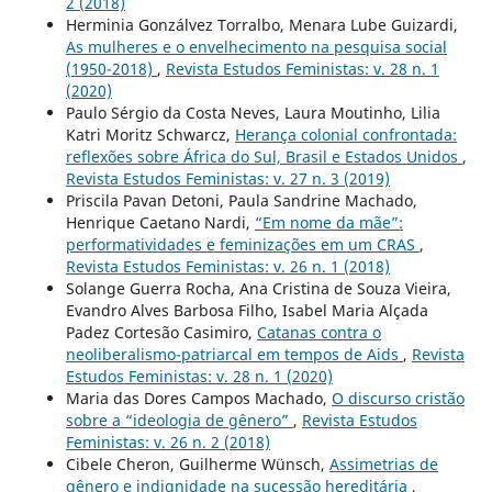
2 (2018)
Herminia Gonzálvez Torralbo, Menara Lube Guizardi,
As mulheres e o envelhecimento na pesquisa social
(1950-2018)
,
Revista Estudos Feministas: v. 28 n. 1
(2020)
Paulo Sérgio da Costa Neves, Laura Moutinho, Lilia
Katri Moritz Schwarcz,
Herança colonial confrontada:
reflexões sobre África do Sul, Brasil e Estados Unidos
,
Revista Estudos Feministas: v. 27 n. 3 (2019)
Priscila Pavan Detoni, Paula Sandrine Machado,
Henrique Caetano Nardi,
“Em nome da mãe”:
performatividades e feminizações em um CRAS
,
Revista Estudos Feministas: v. 26 n. 1 (2018)
Solange Guerra Rocha, Ana Cristina de Souza Vieira,
Evandro Alves Barbosa Filho, Isabel Maria Alçada
Padez Cortesão Casimiro,
Catanas contra o
neoliberalismo-patriarcal em tempos de Aids
,
Revista
Estudos Feministas: v. 28 n. 1 (2020)
Maria das Dores Campos Machado,
O discurso cristão
sobre a “ideologia de gênero”
,
Revista Estudos
Feministas: v. 26 n. 2 (2018)
Cibele Cheron, Guilherme Wünsch,
Assimetrias de
gênero e indignidade na sucessão hereditária
,