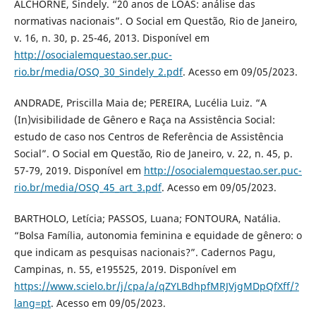
ALCHORNE, Sindely. “20 anos de LOAS: análise das
normativas nacionais”. O Social em Questão, Rio de Janeiro,
v. 16, n. 30, p. 25-46, 2013. Disponível em
http://osocialemquestao.ser.puc-
rio.br/media/OSQ_30_Sindely_2.pdf
. Acesso em 09/05/2023.
ANDRADE, Priscilla Maia de; PEREIRA, Lucélia Luiz. “A
(In)visibilidade de Gênero e Raça na Assistência Social:
estudo de caso nos Centros de Referência de Assistência
Social”. O Social em Questão, Rio de Janeiro, v. 22, n. 45, p.
57-79, 2019. Disponível em
http://osocialemquestao.ser.puc-
rio.br/media/OSQ_45_art_3.pdf
. Acesso em 09/05/2023.
BARTHOLO, Letícia; PASSOS, Luana; FONTOURA, Natália.
“Bolsa Família, autonomia feminina e equidade de gênero: o
que indicam as pesquisas nacionais?”. Cadernos Pagu,
Campinas, n. 55, e195525, 2019. Disponível em
https://www.scielo.br/j/cpa/a/qZYLBdhpfMRJVjgMDpQfXff/?
lang=pt
. Acesso em 09/05/2023.