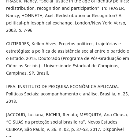
FRASER, Nancy. “Social justice in the age of identity politics:
redistribution, recognition and participation”. In: FRASER,
Nancy; HONNETH, Axel. Redistribution or Recogniton? A
political-philosophical exchange. London/New York: Verso,
2003. p. 7-96.
GUTIERRES, Kellen Alves. Projetos políticos, trajetórias e
estratégias: a política de assistência social entre o partido e
o Estado. 2015. Doutorado (Programa de Pós-Graduação em
Ciências Sociais) - Universidade Estadual de Campinas,
Campinas, SP, Brasil.
IPEA. INSTITUTO DE PESQUISA ECONÔMICA APLICADA.
Políticas Sociais: acompanhamento e análise. Brasília, n. 25,
2018.
JACCOUD, Luciana; BICHIR, Renata; MESQUITA, Ana Cleusa.
“O SUAS na proteção social brasileira”. Novos Estudos
CEBRAP, São Paulo, v. 36. n. 02, p. 37-53, 2017. Disponível
em