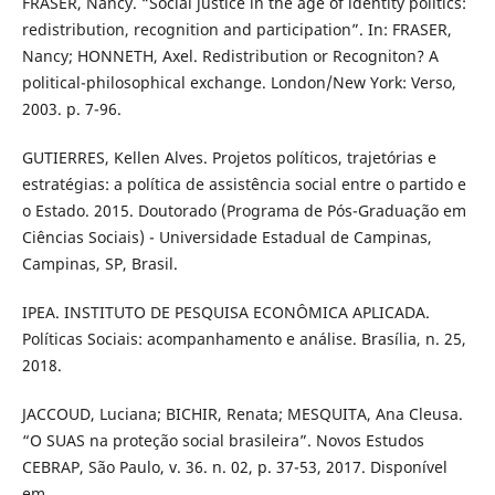
FRASER, Nancy. “Social justice in the age of identity politics:
redistribution, recognition and participation”. In: FRASER,
Nancy; HONNETH, Axel. Redistribution or Recogniton? A
political-philosophical exchange. London/New York: Verso,
2003. p. 7-96.
GUTIERRES, Kellen Alves. Projetos políticos, trajetórias e
estratégias: a política de assistência social entre o partido e
o Estado. 2015. Doutorado (Programa de Pós-Graduação em
Ciências Sociais) - Universidade Estadual de Campinas,
Campinas, SP, Brasil.
IPEA. INSTITUTO DE PESQUISA ECONÔMICA APLICADA.
Políticas Sociais: acompanhamento e análise. Brasília, n. 25,
2018.
JACCOUD, Luciana; BICHIR, Renata; MESQUITA, Ana Cleusa.
“O SUAS na proteção social brasileira”. Novos Estudos
CEBRAP, São Paulo, v. 36. n. 02, p. 37-53, 2017. Disponível
em