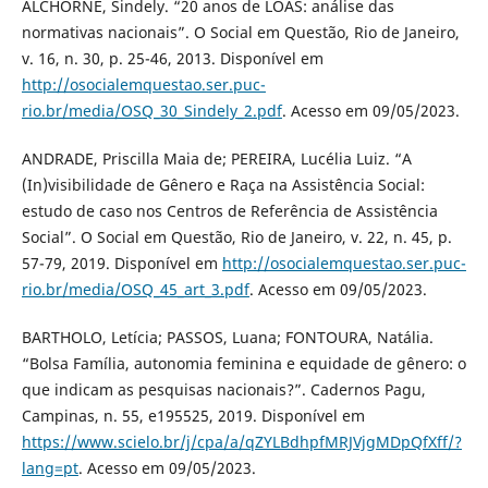
ALCHORNE, Sindely. “20 anos de LOAS: análise das
normativas nacionais”. O Social em Questão, Rio de Janeiro,
v. 16, n. 30, p. 25-46, 2013. Disponível em
http://osocialemquestao.ser.puc-
rio.br/media/OSQ_30_Sindely_2.pdf
. Acesso em 09/05/2023.
ANDRADE, Priscilla Maia de; PEREIRA, Lucélia Luiz. “A
(In)visibilidade de Gênero e Raça na Assistência Social:
estudo de caso nos Centros de Referência de Assistência
Social”. O Social em Questão, Rio de Janeiro, v. 22, n. 45, p.
57-79, 2019. Disponível em
http://osocialemquestao.ser.puc-
rio.br/media/OSQ_45_art_3.pdf
. Acesso em 09/05/2023.
BARTHOLO, Letícia; PASSOS, Luana; FONTOURA, Natália.
“Bolsa Família, autonomia feminina e equidade de gênero: o
que indicam as pesquisas nacionais?”. Cadernos Pagu,
Campinas, n. 55, e195525, 2019. Disponível em
https://www.scielo.br/j/cpa/a/qZYLBdhpfMRJVjgMDpQfXff/?
lang=pt
. Acesso em 09/05/2023.