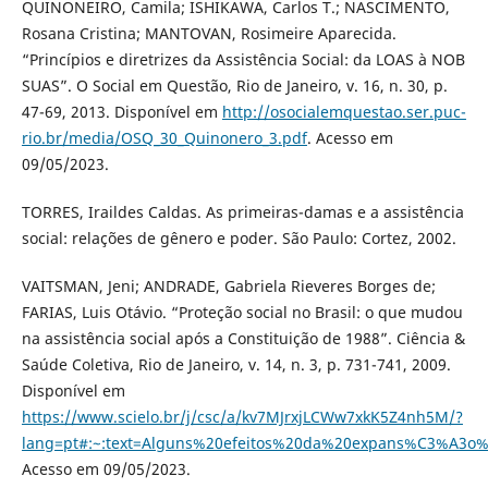
QUINONEIRO, Camila; ISHIKAWA, Carlos T.; NASCIMENTO,
Rosana Cristina; MANTOVAN, Rosimeire Aparecida.
“Princípios e diretrizes da Assistência Social: da LOAS à NOB
SUAS”. O Social em Questão, Rio de Janeiro, v. 16, n. 30, p.
47-69, 2013. Disponível em
http://osocialemquestao.ser.puc-
rio.br/media/OSQ_30_Quinonero_3.pdf
. Acesso em
09/05/2023.
TORRES, Iraildes Caldas. As primeiras-damas e a assistência
social: relações de gênero e poder. São Paulo: Cortez, 2002.
VAITSMAN, Jeni; ANDRADE, Gabriela Rieveres Borges de;
FARIAS, Luis Otávio. “Proteção social no Brasil: o que mudou
na assistência social após a Constituição de 1988”. Ciência &
Saúde Coletiva, Rio de Janeiro, v. 14, n. 3, p. 731-741, 2009.
Disponível em
https://www.scielo.br/j/csc/a/kv7MJrxjLCWw7xkK5Z4nh5M/?
lang=pt#:~:text=Alguns%20efeitos%20da%20expans%C3%A3o
Acesso em 09/05/2023.