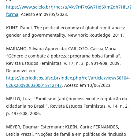
https://www.scielo.br/j/nec/a/Vkv7r47xGw7Hd6XmZdh7HfL/?
forma
. Acesso em 09/05/2023.
KUNZ, Rahel. The political economy of global remittances:
gender and governmentality. New York: Routledge, 2011.
MARIANO, Silvana Aparecida; CARLOTO, Cássia Maria.
“Gênero e combate à pobreza: programa bolsa família”.
Revista Estudos Feministas, v. 17, n. 3, p. 901-908, 2009.
Disponível em
https://periodicos.ufsc.br/index.php/ref/article/view/S0104-
026X2009000300018/12147
. Acesso em 10/06/2023.
MELLO, Luiz. “Familismo (anti)homossexual e regulação da
cidadania no Brasil”. Revista Estudos Feministas, v. 14, n. 2,
p. 497-508, 2006.
MEYER, Dagmar Estermann; KLEIN, Carin; FERNANDES,
Letícia Prezzi. “Noções de família em políticas de ‘inclusão