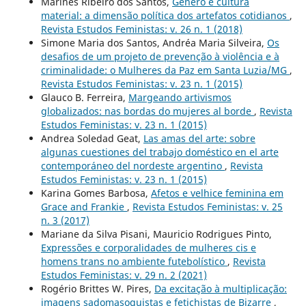
Marinês Ribeiro dos Santos,
Gênero e cultura
material: a dimensão política dos artefatos cotidianos
,
Revista Estudos Feministas: v. 26 n. 1 (2018)
Simone Maria dos Santos, Andréa Maria Silveira,
Os
desafios de um projeto de prevenção à violência e à
criminalidade: o Mulheres da Paz em Santa Luzia/MG
,
Revista Estudos Feministas: v. 23 n. 1 (2015)
Glauco B. Ferreira,
Margeando artivismos
globalizados: nas bordas do mujeres al borde
,
Revista
Estudos Feministas: v. 23 n. 1 (2015)
Andrea Soledad Geat,
Las amas del arte: sobre
algunas cuestiones del trabajo doméstico en el arte
contemporáneo del nordeste argentino
,
Revista
Estudos Feministas: v. 23 n. 1 (2015)
Karina Gomes Barbosa,
Afetos e velhice feminina em
Grace and Frankie
,
Revista Estudos Feministas: v. 25
n. 3 (2017)
Mariane da Silva Pisani, Mauricio Rodrigues Pinto,
Expressões e corporalidades de mulheres cis e
homens trans no ambiente futebolístico
,
Revista
Estudos Feministas: v. 29 n. 2 (2021)
Rogério Brittes W. Pires,
Da excitação à multiplicação:
imagens sadomasoquistas e fetichistas de Bizarre
,