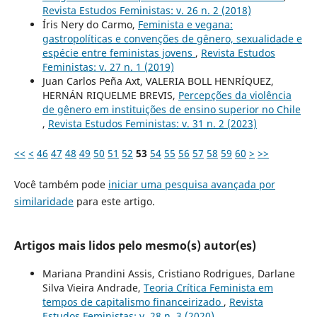
Revista Estudos Feministas: v. 26 n. 2 (2018)
Íris Nery do Carmo,
Feminista e vegana:
gastropolíticas e convenções de gênero, sexualidade e
espécie entre feministas jovens
,
Revista Estudos
Feministas: v. 27 n. 1 (2019)
Juan Carlos Peña Axt, VALERIA BOLL HENRÍQUEZ,
HERNÁN RIQUELME BREVIS,
Percepções da violência
de gênero em instituições de ensino superior no Chile
,
Revista Estudos Feministas: v. 31 n. 2 (2023)
<<
<
46
47
48
49
50
51
52
53
54
55
56
57
58
59
60
>
>>
Você também pode
iniciar uma pesquisa avançada por
similaridade
para este artigo.
Artigos mais lidos pelo mesmo(s) autor(es)
Mariana Prandini Assis, Cristiano Rodrigues, Darlane
Silva Vieira Andrade,
Teoria Crítica Feminista em
tempos de capitalismo financeirizado
,
Revista
Estudos Feministas: v. 28 n. 3 (2020)