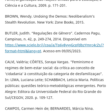
Ciência e a Cultura, 2009. p. 171-201.
BROWN, Wendy. Undoing the Demos: Neoliberalism’s
Stealth Revolution. New York: Zone Books, 2015.
BUTLER, Judith. “Regulações de Gênero”. Cadernos Pagu,
Campinas, n. 42, p. 249-274, 2014. Disponível em
https://www.scielo.br/j/cpa/a/Tp6y8yyyGcpfdbzYmrc4cZs/?
format=html&lang=pt
. Acesso em 09/05/2023.
CALVI, Valéria; CÔRTES, Soraya Vargas. “Feminismo e
regimes de bem-estar social: da crítica ao conceito de
‘cidadania’ à constituição da categoria de desfamilizaçao”.
In: LIMA, Luciana Leite; SCHABBACH, Leticia Maria. Políticas
públicas: questões teórico-metodológicas emergentes. Porto
Alegre: Editora da Universidade Federal do Rio Grande do
Sul/CEGOV, 2020. p. 109-127.
CAMPOS, Carmen Hein de; BERNARDES, Márcia Nina.