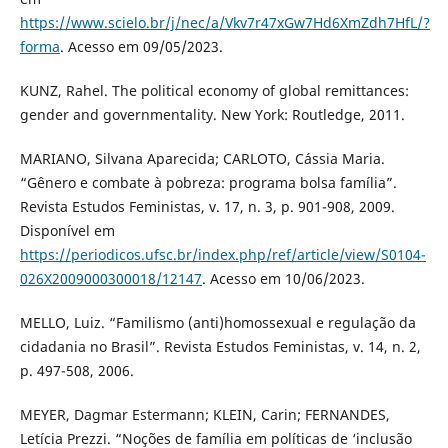
https://www.scielo.br/j/nec/a/Vkv7r47xGw7Hd6XmZdh7HfL/?
forma
. Acesso em 09/05/2023.
KUNZ, Rahel. The political economy of global remittances:
gender and governmentality. New York: Routledge, 2011.
MARIANO, Silvana Aparecida; CARLOTO, Cássia Maria.
“Gênero e combate à pobreza: programa bolsa família”.
Revista Estudos Feministas, v. 17, n. 3, p. 901-908, 2009.
Disponível em
https://periodicos.ufsc.br/index.php/ref/article/view/S0104-
026X2009000300018/12147
. Acesso em 10/06/2023.
MELLO, Luiz. “Familismo (anti)homossexual e regulação da
cidadania no Brasil”. Revista Estudos Feministas, v. 14, n. 2,
p. 497-508, 2006.
MEYER, Dagmar Estermann; KLEIN, Carin; FERNANDES,
Letícia Prezzi. “Noções de família em políticas de ‘inclusão