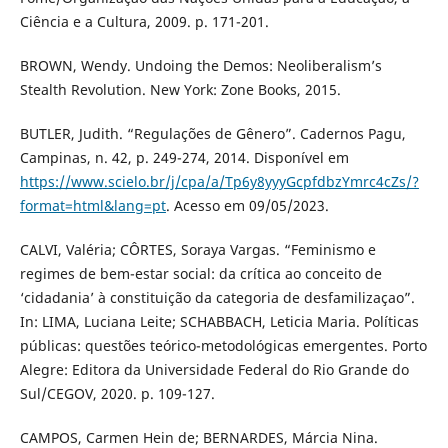
Ciência e a Cultura, 2009. p. 171-201.
BROWN, Wendy. Undoing the Demos: Neoliberalism’s
Stealth Revolution. New York: Zone Books, 2015.
BUTLER, Judith. “Regulações de Gênero”. Cadernos Pagu,
Campinas, n. 42, p. 249-274, 2014. Disponível em
https://www.scielo.br/j/cpa/a/Tp6y8yyyGcpfdbzYmrc4cZs/?
format=html&lang=pt
. Acesso em 09/05/2023.
CALVI, Valéria; CÔRTES, Soraya Vargas. “Feminismo e
regimes de bem-estar social: da crítica ao conceito de
‘cidadania’ à constituição da categoria de desfamilizaçao”.
In: LIMA, Luciana Leite; SCHABBACH, Leticia Maria. Políticas
públicas: questões teórico-metodológicas emergentes. Porto
Alegre: Editora da Universidade Federal do Rio Grande do
Sul/CEGOV, 2020. p. 109-127.
CAMPOS, Carmen Hein de; BERNARDES, Márcia Nina.