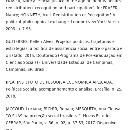
FRASER, Nancy. “Social justice in the age of identity politics:
redistribution, recognition and participation”. In: FRASER,
Nancy; HONNETH, Axel. Redistribution or Recogniton? A
political-philosophical exchange. London/New York: Verso,
2003. p. 7-96.
GUTIERRES, Kellen Alves. Projetos políticos, trajetórias e
estratégias: a política de assistência social entre o partido e
o Estado. 2015. Doutorado (Programa de Pós-Graduação em
Ciências Sociais) - Universidade Estadual de Campinas,
Campinas, SP, Brasil.
IPEA. INSTITUTO DE PESQUISA ECONÔMICA APLICADA.
Políticas Sociais: acompanhamento e análise. Brasília, n. 25,
2018.
JACCOUD, Luciana; BICHIR, Renata; MESQUITA, Ana Cleusa.
“O SUAS na proteção social brasileira”. Novos Estudos
CEBRAP, São Paulo, v. 36. n. 02, p. 37-53, 2017. Disponível
em