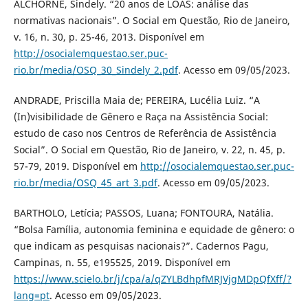
ALCHORNE, Sindely. “20 anos de LOAS: análise das
normativas nacionais”. O Social em Questão, Rio de Janeiro,
v. 16, n. 30, p. 25-46, 2013. Disponível em
http://osocialemquestao.ser.puc-
rio.br/media/OSQ_30_Sindely_2.pdf
. Acesso em 09/05/2023.
ANDRADE, Priscilla Maia de; PEREIRA, Lucélia Luiz. “A
(In)visibilidade de Gênero e Raça na Assistência Social:
estudo de caso nos Centros de Referência de Assistência
Social”. O Social em Questão, Rio de Janeiro, v. 22, n. 45, p.
57-79, 2019. Disponível em
http://osocialemquestao.ser.puc-
rio.br/media/OSQ_45_art_3.pdf
. Acesso em 09/05/2023.
BARTHOLO, Letícia; PASSOS, Luana; FONTOURA, Natália.
“Bolsa Família, autonomia feminina e equidade de gênero: o
que indicam as pesquisas nacionais?”. Cadernos Pagu,
Campinas, n. 55, e195525, 2019. Disponível em
https://www.scielo.br/j/cpa/a/qZYLBdhpfMRJVjgMDpQfXff/?
lang=pt
. Acesso em 09/05/2023.