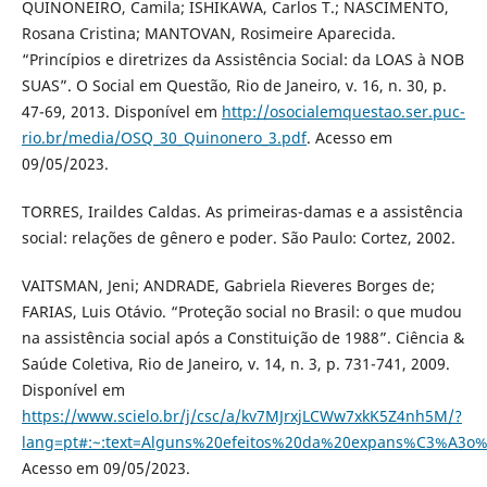
QUINONEIRO, Camila; ISHIKAWA, Carlos T.; NASCIMENTO,
Rosana Cristina; MANTOVAN, Rosimeire Aparecida.
“Princípios e diretrizes da Assistência Social: da LOAS à NOB
SUAS”. O Social em Questão, Rio de Janeiro, v. 16, n. 30, p.
47-69, 2013. Disponível em
http://osocialemquestao.ser.puc-
rio.br/media/OSQ_30_Quinonero_3.pdf
. Acesso em
09/05/2023.
TORRES, Iraildes Caldas. As primeiras-damas e a assistência
social: relações de gênero e poder. São Paulo: Cortez, 2002.
VAITSMAN, Jeni; ANDRADE, Gabriela Rieveres Borges de;
FARIAS, Luis Otávio. “Proteção social no Brasil: o que mudou
na assistência social após a Constituição de 1988”. Ciência &
Saúde Coletiva, Rio de Janeiro, v. 14, n. 3, p. 731-741, 2009.
Disponível em
https://www.scielo.br/j/csc/a/kv7MJrxjLCWw7xkK5Z4nh5M/?
lang=pt#:~:text=Alguns%20efeitos%20da%20expans%C3%A3o
Acesso em 09/05/2023.