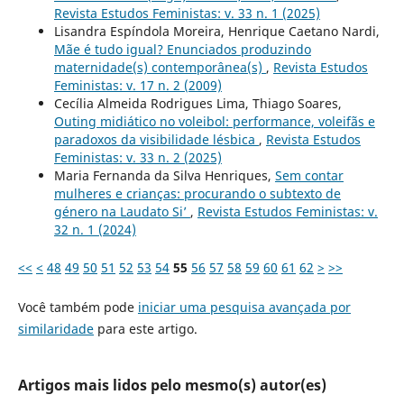
Revista Estudos Feministas: v. 33 n. 1 (2025)
Lisandra Espíndola Moreira, Henrique Caetano Nardi,
Mãe é tudo igual? Enunciados produzindo
maternidade(s) contemporânea(s)
,
Revista Estudos
Feministas: v. 17 n. 2 (2009)
Cecília Almeida Rodrigues Lima, Thiago Soares,
Outing midiático no voleibol: performance, voleifãs e
paradoxos da visibilidade lésbica
,
Revista Estudos
Feministas: v. 33 n. 2 (2025)
Maria Fernanda da Silva Henriques,
Sem contar
mulheres e crianças: procurando o subtexto de
género na Laudato Si’
,
Revista Estudos Feministas: v.
32 n. 1 (2024)
<<
<
48
49
50
51
52
53
54
55
56
57
58
59
60
61
62
>
>>
Você também pode
iniciar uma pesquisa avançada por
similaridade
para este artigo.
Artigos mais lidos pelo mesmo(s) autor(es)