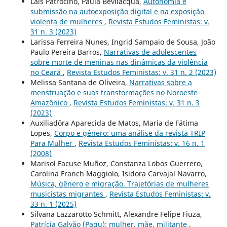
Laís Patrocino, Paula Bevilacqua,
Autonomia e
submissão na autoexposição digital e na exposição
violenta de mulheres
,
Revista Estudos Feministas: v.
31 n. 3 (2023)
Larissa Ferreira Nunes, Ingrid Sampaio de Sousa, João
Paulo Pereira Barros,
Narrativas de adolescentes
sobre morte de meninas nas dinâmicas da violência
no Ceará
,
Revista Estudos Feministas: v. 31 n. 2 (2023)
Melissa Santana de Oliveira,
Narrativas sobre a
menstruação e suas transformações no Noroeste
Amazônico
,
Revista Estudos Feministas: v. 31 n. 3
(2023)
Auxiliadôra Aparecida de Matos, Maria de Fátima
Lopes,
Corpo e gênero: uma análise da revista TRIP
Para Mulher
,
Revista Estudos Feministas: v. 16 n. 1
(2008)
Marisol Facuse Muñoz, Constanza Lobos Guerrero,
Carolina Franch Maggiolo, Isidora Carvajal Navarro,
Música, gênero e migração. Trajetórias de mulheres
musicistas migrantes
,
Revista Estudos Feministas: v.
33 n. 1 (2025)
Silvana Lazzarotto Schmitt, Alexandre Felipe Fiuza,
Patrícia Galvão (Pagu): mulher, mãe, militante
,