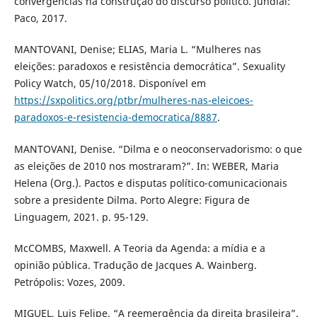
convergências na construção do discurso político. Jundiaí:
Paco, 2017.
MANTOVANI, Denise; ELIAS, Maria L. “Mulheres nas
eleições: paradoxos e resistência democrática”. Sexuality
Policy Watch, 05/10/2018. Disponível em
https://sxpolitics.org/ptbr/mulheres-nas-eleicoes-
paradoxos-e-resistencia-democratica/8887
.
MANTOVANI, Denise. “Dilma e o neoconservadorismo: o que
as eleições de 2010 nos mostraram?”. In: WEBER, Maria
Helena (Org.). Pactos e disputas político-comunicacionais
sobre a presidente Dilma. Porto Alegre: Figura de
Linguagem, 2021. p. 95-129.
McCOMBS, Maxwell. A Teoria da Agenda: a mídia e a
opinião pública. Tradução de Jacques A. Wainberg.
Petrópolis: Vozes, 2009.
MIGUEL, Luis Felipe. “A reemergência da direita brasileira”.