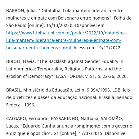
BARBON, Júlia. “Datafolha: Lula mantém liderança entre
mulheres e empate com Bolsonaro entre homens”. Folha de
São Paulo [online], 15/10/2022b. Disponível em
https://www1.folha.uol.com.br/poder/2022/10/datafolha-
lula-mantem-lideranca-entre-mulheres-e-empate-com-
bolsonaro-entre-homens.shtml
. Acesso em 19/12/2022.
BIROLI, Flávia. “The Backlash against Gender Equality in
Latin America: Temporality, Religious Patterns, and the
erosion of Democracy”. LASA FORUM, v. 51, p. 22-26, 2020.
BRASIL. Ministério da Educação. Lei n. 9.394/1996. LDB: leis
de diretrizes e bases da educação nacional. Brasília: Senado
Federal, 1996.
CALGARO, Fernando; PASSARINHO, Nathalia; SALOMÃO,
Lucas. “Eduardo Cunha anuncia rompimento com o governo
e diz que é oposição”. G1 [online], 17/07/2015. Disponível