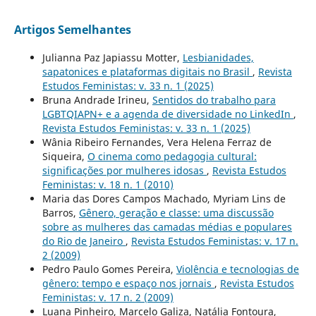
Artigos Semelhantes
Julianna Paz Japiassu Motter,
Lesbianidades,
sapatonices e plataformas digitais no Brasil
,
Revista
Estudos Feministas: v. 33 n. 1 (2025)
Bruna Andrade Irineu,
Sentidos do trabalho para
LGBTQIAPN+ e a agenda de diversidade no LinkedIn
,
Revista Estudos Feministas: v. 33 n. 1 (2025)
Wânia Ribeiro Fernandes, Vera Helena Ferraz de
Siqueira,
O cinema como pedagogia cultural:
significações por mulheres idosas
,
Revista Estudos
Feministas: v. 18 n. 1 (2010)
Maria das Dores Campos Machado, Myriam Lins de
Barros,
Gênero, geração e classe: uma discussão
sobre as mulheres das camadas médias e populares
do Rio de Janeiro
,
Revista Estudos Feministas: v. 17 n.
2 (2009)
Pedro Paulo Gomes Pereira,
Violência e tecnologias de
gênero: tempo e espaço nos jornais
,
Revista Estudos
Feministas: v. 17 n. 2 (2009)
Luana Pinheiro, Marcelo Galiza, Natália Fontoura,