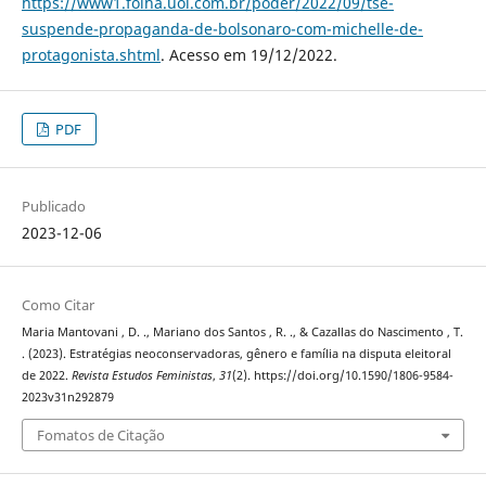
https://www1.folha.uol.com.br/poder/2022/09/tse-
suspende-propaganda-de-bolsonaro-com-michelle-de-
protagonista.shtml
. Acesso em 19/12/2022.
PDF
Publicado
2023-12-06
Como Citar
Maria Mantovani , D. ., Mariano dos Santos , R. ., & Cazallas do Nascimento , T.
. (2023). Estratégias neoconservadoras, gênero e família na disputa eleitoral
de 2022.
Revista Estudos Feministas
,
31
(2). https://doi.org/10.1590/1806-9584-
2023v31n292879
Fomatos de Citação