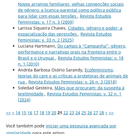
Novos arranjos familiares, velhas convenções sociais
de gênero: a licença-parental como política pública
para lidar com essas tensões
,
Revista Estudos
Feministas: v. 17 n. 3 (2009)
Larissa Siqueira Chaves,
Cidades, gênero e poder: a
espacialização das opressões
,
Revista Estudos
Feministas: v. 33 n. 2 (2025)
Luciana Hartmann,
Do campo à “Campanha”: gênero,
performance e narrativas orais na fronteira entre o
Brasil e o Uruguai
,
Revista Estudos Feministas: v. 18
n. 1 (2010)
Andréa Barbosa Osório Sarandy,
Ecofeminismo,
teorias do care e as críticas a protetoras de animais de
rua
,
Revista Estudos Feministas: v. 26 n. 3 (2018)
Soledad Gesteira,
Mães que procuram: da suspeita à
legitimidade
,
Revista Estudos Feministas: v. 32 n. 1
(2024)
<<
<
14
15
16
17
18
19
20
21
22
23
24
25
26
27
28
>
>>
Você também pode
iniciar uma pesquisa avançada por
similaridade
para este artigo.