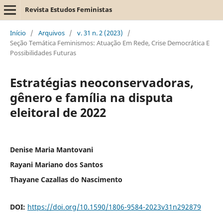
Revista Estudos Feministas
Início
/
Arquivos
/
v. 31 n. 2 (2023)
/
Seção Temática Feminismos: Atuação Em Rede, Crise Democrática E
Possibilidades Futuras
Estratégias neoconservadoras,
gênero e família na disputa
eleitoral de 2022
Denise Maria Mantovani
Rayani Mariano dos Santos
Thayane Cazallas do Nascimento
DOI:
https://doi.org/10.1590/1806-9584-2023v31n292879