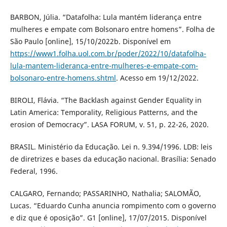
BARBON, Júlia. “Datafolha: Lula mantém liderança entre
mulheres e empate com Bolsonaro entre homens”. Folha de
São Paulo [online], 15/10/2022b. Disponível em
https://www1.folha.uol.com.br/poder/2022/10/datafolha-
lula-mantem-lideranca-entre-mulheres-e-empate-com-
bolsonaro-entre-homens.shtml
. Acesso em 19/12/2022.
BIROLI, Flávia. “The Backlash against Gender Equality in
Latin America: Temporality, Religious Patterns, and the
erosion of Democracy”. LASA FORUM, v. 51, p. 22-26, 2020.
BRASIL. Ministério da Educação. Lei n. 9.394/1996. LDB: leis
de diretrizes e bases da educação nacional. Brasília: Senado
Federal, 1996.
CALGARO, Fernando; PASSARINHO, Nathalia; SALOMÃO,
Lucas. “Eduardo Cunha anuncia rompimento com o governo
e diz que é oposição”. G1 [online], 17/07/2015. Disponível