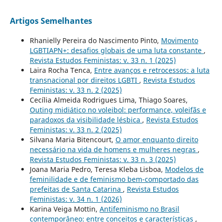
Artigos Semelhantes
Rhanielly Pereira do Nascimento Pinto,
Movimento
LGBTIAPN+: desafios globais de uma luta constante
,
Revista Estudos Feministas: v. 33 n. 1 (2025)
Laira Rocha Tenca,
Entre avanços e retrocessos: a luta
transnacional por direitos LGBTI
,
Revista Estudos
Feministas: v. 33 n. 2 (2025)
Cecília Almeida Rodrigues Lima, Thiago Soares,
Outing midiático no voleibol: performance, voleifãs e
paradoxos da visibilidade lésbica
,
Revista Estudos
Feministas: v. 33 n. 2 (2025)
Silvana Maria Bitencourt,
O amor enquanto direito
necessário na vida de homens e mulheres negras
,
Revista Estudos Feministas: v. 33 n. 3 (2025)
Joana Maria Pedro, Teresa Kleba Lisboa,
Modelos de
feminilidade e de feminismo bem-comportado das
prefeitas de Santa Catarina
,
Revista Estudos
Feministas: v. 34 n. 1 (2026)
Karina Veiga Mottin,
Antifeminismo no Brasil
contemporâneo: entre conceitos e características
,