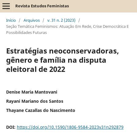
Revista Estudos Feministas
Início
/
Arquivos
/
v. 31 n. 2 (2023)
/
Seção Temática Feminismos: Atuação Em Rede, Crise Democrática E
Possibilidades Futuras
Estratégias neoconservadoras,
gênero e família na disputa
eleitoral de 2022
Denise Maria Mantovani
Rayani Mariano dos Santos
Thayane Cazallas do Nascimento
DOI:
https://doi.org/10.1590/1806-9584-2023v31n292879