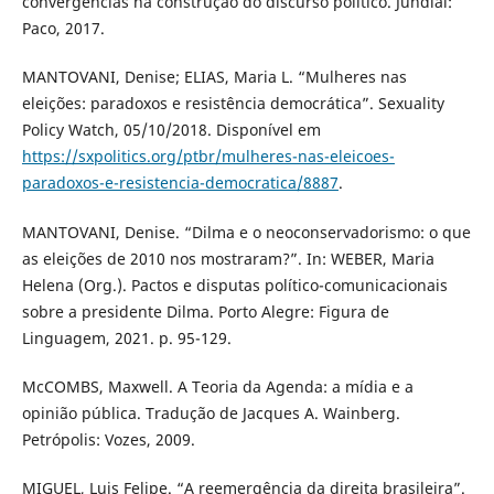
convergências na construção do discurso político. Jundiaí:
Paco, 2017.
MANTOVANI, Denise; ELIAS, Maria L. “Mulheres nas
eleições: paradoxos e resistência democrática”. Sexuality
Policy Watch, 05/10/2018. Disponível em
https://sxpolitics.org/ptbr/mulheres-nas-eleicoes-
paradoxos-e-resistencia-democratica/8887
.
MANTOVANI, Denise. “Dilma e o neoconservadorismo: o que
as eleições de 2010 nos mostraram?”. In: WEBER, Maria
Helena (Org.). Pactos e disputas político-comunicacionais
sobre a presidente Dilma. Porto Alegre: Figura de
Linguagem, 2021. p. 95-129.
McCOMBS, Maxwell. A Teoria da Agenda: a mídia e a
opinião pública. Tradução de Jacques A. Wainberg.
Petrópolis: Vozes, 2009.
MIGUEL, Luis Felipe. “A reemergência da direita brasileira”.