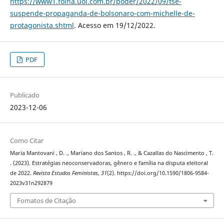
https://www1.folha.uol.com.br/poder/2022/09/tse-
suspende-propaganda-de-bolsonaro-com-michelle-de-
protagonista.shtml
. Acesso em 19/12/2022.
PDF
Publicado
2023-12-06
Como Citar
Maria Mantovani , D. ., Mariano dos Santos , R. ., & Cazallas do Nascimento , T.
. (2023). Estratégias neoconservadoras, gênero e família na disputa eleitoral
de 2022.
Revista Estudos Feministas
,
31
(2). https://doi.org/10.1590/1806-9584-
2023v31n292879
Fomatos de Citação