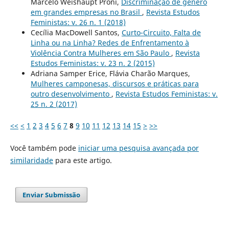
Marcelo Weishaupt Proni,
Discriminação de gênero
em grandes empresas no Brasil
,
Revista Estudos
Feministas: v. 26 n. 1 (2018)
Cecília MacDowell Santos,
Curto-Circuito, Falta de
Linha ou na Linha? Redes de Enfrentamento à
Violência Contra Mulheres em São Paulo
,
Revista
Estudos Feministas: v. 23 n. 2 (2015)
Adriana Samper Erice, Flávia Charão Marques,
Mulheres camponesas, discursos e práticas para
outro desenvolvimento
,
Revista Estudos Feministas: v.
25 n. 2 (2017)
<<
<
1
2
3
4
5
6
7
8
9
10
11
12
13
14
15
>
>>
Você também pode
iniciar uma pesquisa avançada por
similaridade
para este artigo.
Enviar Submissão