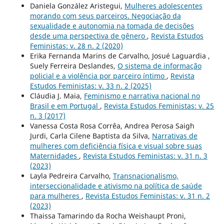
Daniela González Aristegui,
Mulheres adolescentes
morando com seus parceiros. Negociação da
sexualidade e autonomia na tomada de decisões
desde uma perspectiva de gênero
,
Revista Estudos
Feministas: v. 28 n. 2 (2020)
Erika Fernanda Marins de Carvalho, Josué Laguardia ,
Suely Ferreira Deslandes,
O sistema de informação
policial e a violência por parceiro íntimo
,
Revista
Estudos Feministas: v. 33 n. 2 (2025)
Cláudia J. Maia,
Feminismo e narrativa nacional no
Brasil e em Portugal
,
Revista Estudos Feministas: v. 25
n. 3 (2017)
Vanessa Costa Rosa Corrêa, Andrea Perosa Saigh
Jurdi, Carla Cilene Baptista da Silva,
Narrativas de
mulheres com deficiência física e visual sobre suas
Maternidades
,
Revista Estudos Feministas: v. 31 n. 3
(2023)
Layla Pedreira Carvalho,
Transnacionalismo,
interseccionalidade e ativismo na política de saúde
para mulheres
,
Revista Estudos Feministas: v. 31 n. 2
(2023)
Thaissa Tamarindo da Rocha Weishaupt Proni,