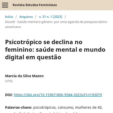
Revista Estudos Feministas
Início
/
Arquivos
/
v. 31 n. 1 (2023)
/
Dossiê - Saúde mental e gênero: por uma agenda de pesquisa latino-
americana
Psicotrópico se declina no
feminino: saúde mental e mundo
digital em questão
Marcia da Silva Mazon
UFSC
DOI:
https://doi.org/10.1590/1806-9584-2023v31n193079
Palavras-chave:
psicotrópicos, consumo, mulheres de 40,