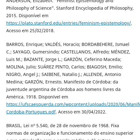
ANDERSON, Elizabeth. “Feminist Epistemology and
Philosophy of Science”. Stanford Encyclopedia of Philosophy,
2015. Disponível em
https://plato.stanford.edu/entries/feminism-epistemology/
.
Acesso em 25/02/2018.
BARROS, Enrique; VALDÉS, Horacio; BORDABEHERE, Ismael
C.; SAYAGO, Gumersindo; CASTELLANOS, Alfredo; MÉNDEZ,
Luis M.; BAZANTE, Jorge L.; GARZÓN, Ceferino Maceda;
MOLINA, Julio; SUÁREZ PINTO, Carlos; BIAGOSH, Emilio;
NIGRO, Angel J.; SAIBENE, Natalio J.; ALLENDE, Antonio
Medina; GARZÓN, Ernesto. Manifesto de Córdoba: da
juventude argentina de Córdoba aos homens livres da
América. 1918. Disponível em
https://ufscaesquerda.com/wpcontent/uploads/2020/06/Manif
Cordoba-Portugues.pdf
. Acesso em 30/04/2022.
BRASIL. Lei nº 5.540, de 28 de novembro de 1968. Fixa
normas de organização e funcionamento do ensino superior