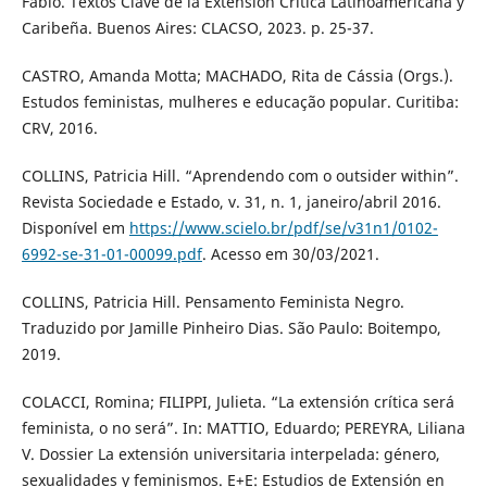
Fábio. Textos Clave de la Extensión Crítica Latinoamericana y
Caribeña. Buenos Aires: CLACSO, 2023. p. 25-37.
CASTRO, Amanda Motta; MACHADO, Rita de Cássia (Orgs.).
Estudos feministas, mulheres e educação popular. Curitiba:
CRV, 2016.
COLLINS, Patricia Hill. “Aprendendo com o outsider within”.
Revista Sociedade e Estado, v. 31, n. 1, janeiro/abril 2016.
Disponível em
https://www.scielo.br/pdf/se/v31n1/0102-
6992-se-31-01-00099.pdf
. Acesso em 30/03/2021.
COLLINS, Patricia Hill. Pensamento Feminista Negro.
Traduzido por Jamille Pinheiro Dias. São Paulo: Boitempo,
2019.
COLACCI, Romina; FILIPPI, Julieta. “La extensión crítica será
feminista, o no será”. In: MATTIO, Eduardo; PEREYRA, Liliana
V. Dossier La extensión universitaria interpelada: género,
sexualidades y feminismos. E+E: Estudios de Extensión en