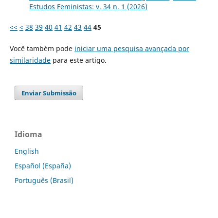
Estudos Feministas: v. 34 n. 1 (2026)
<<
<
38
39
40
41
42
43
44
45
Você também pode
iniciar uma pesquisa avançada por
similaridade
para este artigo.
Enviar Submissão
Idioma
English
Español (España)
Português (Brasil)