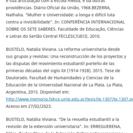
e sua articulação com a escola média, e dá outras
providências. Diário Oficial da União, 1968.BEZERRA,
Nathalia. “Mulher e Universidade: a longa e difícil luta
contra a invisibilidade”. In: CONFERÊNCIA INTERNACIONAL
SOBRE OS SETE SABERES. Faculdade de Educação, Ciências
e Letras do Sertão Central FECLESC/UECE, 2010.
BUSTELO, Natalia Viviana. La reforma universitaria desde
sus grupos y revistas: Una reconstrucción de los proyectos y
las disputas del movimiento estudiantil porteño de las
primeras décadas del siglo XX (1914-1928). 2015. Tese de
Doutorado. Facultad de Humanidades y Ciencias de la
Educación de la Universidad Nacional de La Plata. La Plata,
Argentina, 2015. Disponível em:
http://www.memoria.fahce.unlp.edu.ar/tesis/te.1307/te.1307.p
Acesso em 27/02/2023.
BUSTELO, Natália Viviana. “De la revuelta estudiantil a la
revisión de la extensión universitaria”. In: ERREGUERENA,