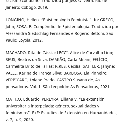
racismo cotidiano. Traduzido por Jess Oliveira. Rio de
Janeiro: Cobogó, 2019.
LONGINO, Hellen. “Epistemologia Feminista”. In: GRECO,
John; SOSA, E. Compêndio de Epistemologia. Traduzido por
Alessandra Siedschlag Fernandes e Rogério Bettoni. São
Paulo: Loyola, 2012.
MACHADO, Rita de Cássia; LECCI, Alice de Carvalho Lino;
SEUS, Beatris da Silva; DAMIÃO, Carla Milani; FELÍCIO,
Carmelita Brito de Farias; PIRES, Cecília; SATTLER, Janyne;
VALLE, Karina de França Silva; BARBOSA, Lia Pinheiro;
VERBICARO, Loiane Prado; CASTRO Susana de. As
pensadoras. Vol. 1. São Leopoldo: As Pensadoras, 2021.
MATTIO, Eduardo; PEREYRA, Liliana V. “La extensión
universitaria interpelada: género, sexualidades y
feminismos”. E+E: Estudios de Extensión en Humanidades,
v. 7, n. 9, 2020.