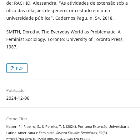
de; RACHID, Alessandra. “As atividades de extensão sob a
ótica das relações de gênero: um estudo em uma
universidade pública”. Cadernos Pagu, n. 54, 2018.
SMITH, Dorothy. The Everyday World as Problematic: A
Feminist Sociology. Toronto: University of Toronto Press,
1987.
PDF
Publicado
2024-12-06
Como Citar
Ketzer, P., Ribeiro, S., & Pereira, T. I. (2024). Por uma Extensão Universitária
Latino-Americana e Feminista.
Revista Estudos Feministas
,
32
(3).
https://doi.org/10.1590/1806-9584-2024v32n393392