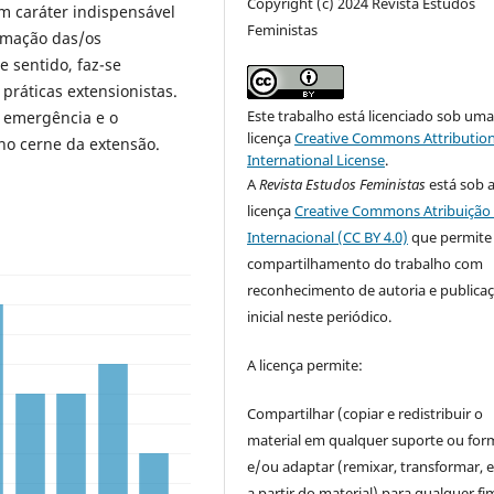
Copyright (c) 2024 Revista Estudos
m caráter indispensável
Feministas
rmação das/os
 sentido, faz-se
práticas extensionistas.
Este trabalho está licenciado sob um
a emergência e o
licença
Creative Commons Attribution
no cerne da extensão.
International License
.
A
Revista Estudos Feministas
está sob 
licença
Creative Commons Atribuição 
Internacional (CC BY 4.0)
que permite
compartilhamento do trabalho com
reconhecimento de autoria e publica
inicial neste periódico.
A licença permite:
Compartilhar (copiar e redistribuir o
material em qualquer suporte ou for
e/ou adaptar (remixar, transformar, e 
a partir do material) para qualquer fi