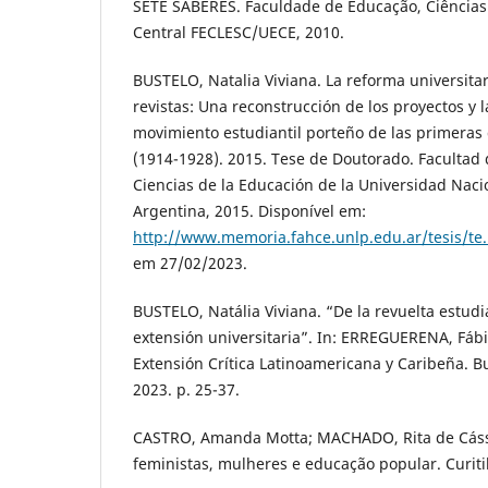
SETE SABERES. Faculdade de Educação, Ciências 
Central FECLESC/UECE, 2010.
BUSTELO, Natalia Viviana. La reforma universita
revistas: Una reconstrucción de los proyectos y l
movimiento estudiantil porteño de las primeras 
(1914-1928). 2015. Tese de Doutorado. Faculta
Ciencias de la Educación de la Universidad Nacion
Argentina, 2015. Disponível em:
http://www.memoria.fahce.unlp.edu.ar/tesis/te.
em 27/02/2023.
BUSTELO, Natália Viviana. “De la revuelta estudian
extensión universitaria”. In: ERREGUERENA, Fábi
Extensión Crítica Latinoamericana y Caribeña. 
2023. p. 25-37.
CASTRO, Amanda Motta; MACHADO, Rita de Cássi
feministas, mulheres e educação popular. Curiti