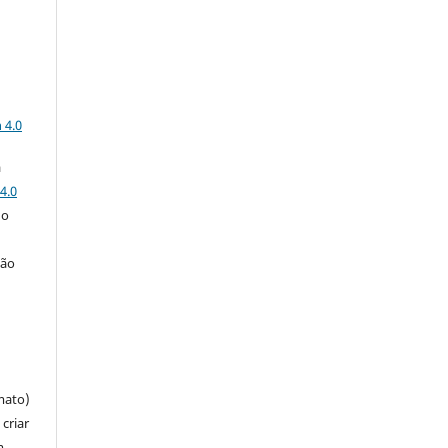
a
 4.0
a
4.0
 o
ção
mato)
criar
m,