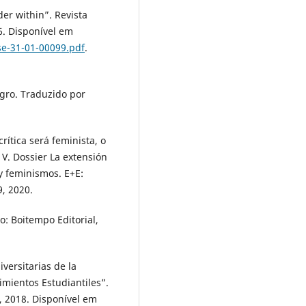
er within”. Revista
16. Disponível em
se-31-01-00099.pdf
.
egro. Traduzido por
.
rítica será feminista, o
 V. Dossier La extensión
y feminismos. E+E:
9, 2020.
o: Boitempo Editorial,
versitarias de la
mientos Estudiantiles”.
8, 2018. Disponível em