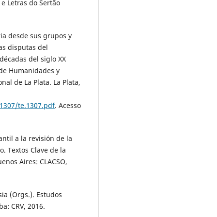
e Letras do Sertão
ria desde sus grupos y
as disputas del
décadas del siglo XX
d de Humanidades y
al de La Plata. La Plata,
1307/te.1307.pdf
. Acesso
til a la revisión de la
o. Textos Clave de la
Buenos Aires: CLACSO,
a (Orgs.). Estudos
ba: CRV, 2016.