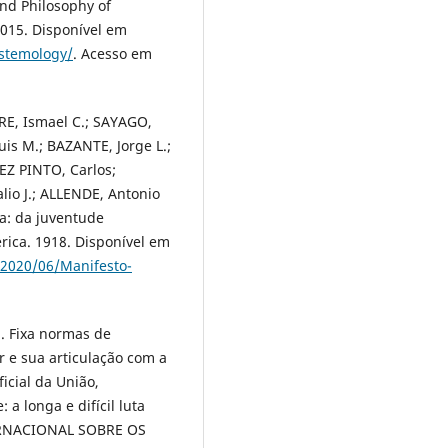
nd Philosophy of
2015. Disponível em
istemology/
. Acesso em
E, Ismael C.; SAYAGO,
s M.; BAZANTE, Jorge L.;
EZ PINTO, Carlos;
lio J.; ALLENDE, Antonio
a: da juventude
ica. 1918. Disponível em
2020/06/Manifesto-
8. Fixa normas de
 e sua articulação com a
icial da União,
a longa e difícil luta
TERNACIONAL SOBRE OS