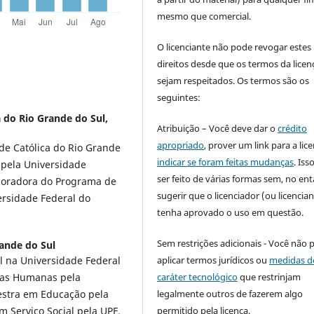
mesmo que comercial.
O licenciante não pode revogar estes
direitos desde que os termos da licen
sejam respeitados. Os termos são os
seguintes:
a do Rio Grande do Sul,
Atribuição – Você deve dar o
crédito
apropriado
, prover um link para a lic
ade Católica do Rio Grande
indicar se foram feitas mudanças
. Is
a pela Universidade
ser feito de várias formas sem, no ent
aboradora do Programa de
sugerir que o licenciador (ou licencian
ersidade Federal do
tenha aprovado o uso em questão.
Sem restrições adicionais - Você não 
ande do Sul
al na Universidade Federal
aplicar termos jurídicos ou
medidas d
ias Humanas pela
caráter tecnológico
que restrinjam
Mestra em Educação pela
legalmente outros de fazerem algo
 Serviço Social pela UPF,
permitido pela licença.