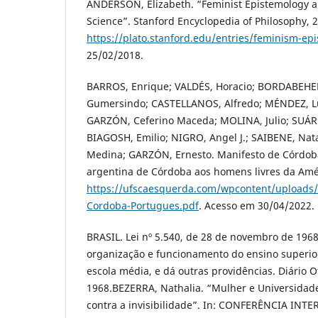
ANDERSON, Elizabeth. “Feminist Epistemology a
Science”. Stanford Encyclopedia of Philosophy, 
https://plato.stanford.edu/entries/feminism-ep
25/02/2018.
BARROS, Enrique; VALDÉS, Horacio; BORDABEHER
Gumersindo; CASTELLANOS, Alfredo; MÉNDEZ, Lui
GARZÓN, Ceferino Maceda; MOLINA, Julio; SUÁR
BIAGOSH, Emilio; NIGRO, Angel J.; SAIBENE, Nata
Medina; GARZÓN, Ernesto. Manifesto de Córdob
argentina de Córdoba aos homens livres da Amér
https://ufscaesquerda.com/wpcontent/uploads/
Cordoba-Portugues.pdf
. Acesso em 30/04/2022.
BRASIL. Lei nº 5.540, de 28 de novembro de 196
organização e funcionamento do ensino superior
escola média, e dá outras providências. Diário Of
1968.BEZERRA, Nathalia. “Mulher e Universidade: 
contra a invisibilidade”. In: CONFERÊNCIA IN