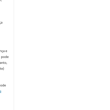
ça
ença e
so pode
anto,
te)
pode
e