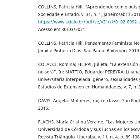
COLLINS, Patricia Hill. “Aprendendo com o outsid
Sociedade e Estado, v. 31, n. 1, janeiro/abril 20
https://www.scielo.br/pdf/se/v31n1/0102-6992-
Acesso em 30/03/2021.
COLLINS, Patricia Hill. Pensamento Feminista N
Jamille Pinheiro Dias. São Paulo: Boitempo, 2019
COLACCI, Romina; FILIPPI, Julieta. “La extensión c
no será”. In: MATTIO, Eduardo; PEREYRA, Liliana
universitaria interpelada: género, sexualidades 
Estudios de Extensión en Humanidades, v. 7, n. 
DAVIS, Angela. Mulheres, raça e classe. São Paul
2016.
FLACHS, María Cristina Vera de. “Las Mujeres Uni
Universidad de Córdoba y sus luchas en los Movi
Revista Triângulo, Uberaba, v. 11, n. 4, p. 89-10