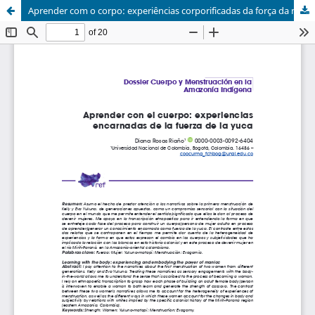
Aprender com o corpo: experiências corporificadas da força da mandioca