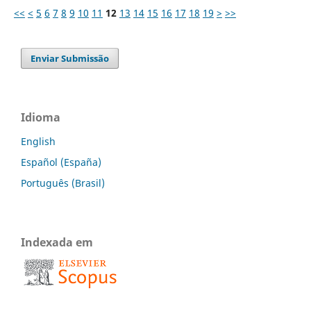
<<
<
5
6
7
8
9
10
11
12
13
14
15
16
17
18
19
>
>>
Enviar Submissão
Idioma
English
Español (España)
Português (Brasil)
Indexada em