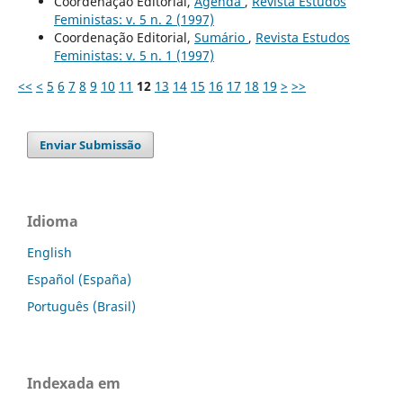
Coordenação Editorial,
Agenda
,
Revista Estudos
Feministas: v. 5 n. 2 (1997)
Coordenação Editorial,
Sumário
,
Revista Estudos
Feministas: v. 5 n. 1 (1997)
<<
<
5
6
7
8
9
10
11
12
13
14
15
16
17
18
19
>
>>
Enviar Submissão
Idioma
English
Español (España)
Português (Brasil)
Indexada em