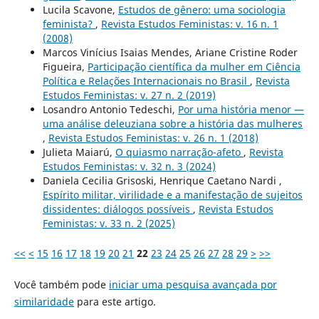
Lucila Scavone,
Estudos de gênero: uma sociologia
feminista?
,
Revista Estudos Feministas: v. 16 n. 1
(2008)
Marcos Vinícius Isaias Mendes, Ariane Cristine Roder
Figueira,
Participação científica da mulher em Ciência
Política e Relações Internacionais no Brasil
,
Revista
Estudos Feministas: v. 27 n. 2 (2019)
Losandro Antonio Tedeschi,
Por uma história menor —
uma análise deleuziana sobre a história das mulheres
,
Revista Estudos Feministas: v. 26 n. 1 (2018)
Julieta Maiarú,
O quiasmo narração-afeto
,
Revista
Estudos Feministas: v. 32 n. 3 (2024)
Daniela Cecilia Grisoski, Henrique Caetano Nardi ,
Espírito militar, virilidade e a manifestação de sujeitos
dissidentes: diálogos possíveis
,
Revista Estudos
Feministas: v. 33 n. 2 (2025)
<<
<
15
16
17
18
19
20
21
22
23
24
25
26
27
28
29
>
>>
Você também pode
iniciar uma pesquisa avançada por
similaridade
para este artigo.