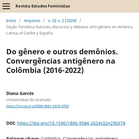
Revista Estudos Feministas
Início
/
Arquivos
/
v. 32 n. 2 (2024)
/
Seção Temática Autores, discursos y debates anti-género en América
Latina, el Caribe y España
Do gênero e outros demônios.
Convergências antigênero na
Colômbia (2016-2022)
Diana Garcés
Universidad de Granada
https://orcid.org/0000-0001-6559-0783
DOI:
https://doi.org/10.1590/1806-9584-2024v32n296574
Palavras-chave:
Colômbia, Convergências antigênero,