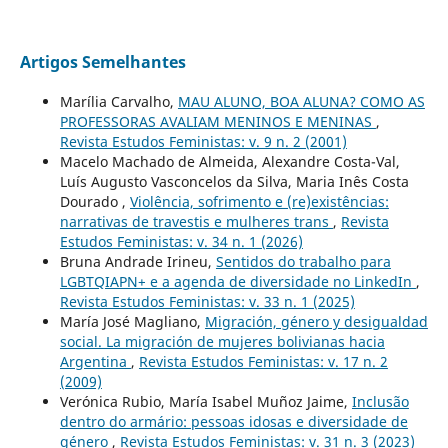
Artigos Semelhantes
Marília Carvalho,
MAU ALUNO, BOA ALUNA? COMO AS
PROFESSORAS AVALIAM MENINOS E MENINAS
,
Revista Estudos Feministas: v. 9 n. 2 (2001)
Macelo Machado de Almeida, Alexandre Costa-Val,
Luís Augusto Vasconcelos da Silva, Maria Inês Costa
Dourado ,
Violência, sofrimento e (re)existências:
narrativas de travestis e mulheres trans
,
Revista
Estudos Feministas: v. 34 n. 1 (2026)
Bruna Andrade Irineu,
Sentidos do trabalho para
LGBTQIAPN+ e a agenda de diversidade no LinkedIn
,
Revista Estudos Feministas: v. 33 n. 1 (2025)
María José Magliano,
Migración, género y desigualdad
social. La migración de mujeres bolivianas hacia
Argentina
,
Revista Estudos Feministas: v. 17 n. 2
(2009)
Verónica Rubio, María Isabel Muñoz Jaime,
Inclusão
dentro do armário: pessoas idosas e diversidade de
género
,
Revista Estudos Feministas: v. 31 n. 3 (2023)