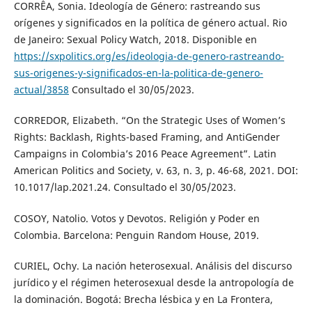
CORRÊA, Sonia. Ideología de Género: rastreando sus
orígenes y significados en la política de género actual. Rio
de Janeiro: Sexual Policy Watch, 2018. Disponible en
https://sxpolitics.org/es/ideologia-de-genero-rastreando-
sus-origenes-y-significados-en-la-politica-de-genero-
actual/3858
Consultado el 30/05/2023.
CORREDOR, Elizabeth. “On the Strategic Uses of Women’s
Rights: Backlash, Rights-based Framing, and AntiGender
Campaigns in Colombia’s 2016 Peace Agreement”. Latin
American Politics and Society, v. 63, n. 3, p. 46-68, 2021. DOI:
10.1017/lap.2021.24. Consultado el 30/05/2023.
COSOY, Natolio. Votos y Devotos. Religión y Poder en
Colombia. Barcelona: Penguin Random House, 2019.
CURIEL, Ochy. La nación heterosexual. Análisis del discurso
jurídico y el régimen heterosexual desde la antropología de
la dominación. Bogotá: Brecha lésbica y en La Frontera,