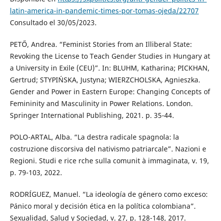
latin-america-in-pandemic-times-por-tomas-ojeda/22707
Consultado el 30/05/2023.
PETŐ, Andrea. “Feminist Stories from an Illiberal State:
Revoking the License to Teach Gender Studies in Hungary at
a University in Exile (CEU)”. In: BLUHM, Katharina; PICKHAN,
Gertrud; STYPIŃSKA, Justyna; WIERZCHOLSKA, Agnieszka.
Gender and Power in Eastern Europe: Changing Concepts of
Femininity and Masculinity in Power Relations. London.
Springer International Publishing, 2021. p. 35-44.
POLO-ARTAL, Alba. “La destra radicale spagnola: la
costruzione discorsiva del nativismo patriarcale”. Nazioni e
Regioni. Studi e rice rche sulla comunit à immaginata, v. 19,
p. 79-103, 2022.
RODRÍGUEZ, Manuel. “La ideología de género como exceso:
Pánico moral y decisión ética en la política colombiana”.
Sexualidad, Salud y Sociedad, v. 27, p. 128-148, 2017.