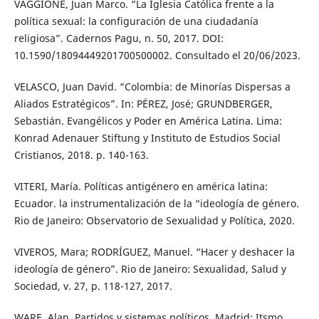
VAGGIONE, Juan Marco. “La Iglesia Católica frente a la
política sexual: la configuración de una ciudadanía
religiosa”. Cadernos Pagu, n. 50, 2017. DOI:
10.1590/18094449201700500002. Consultado el 20/06/2023.
VELASCO, Juan David. “Colombia: de Minorías Dispersas a
Aliados Estratégicos”. In: PÉREZ, José; GRUNDBERGER,
Sebastián. Evangélicos y Poder en América Latina. Lima:
Konrad Adenauer Stiftung y Instituto de Estudios Social
Cristianos, 2018. p. 140-163.
VITERI, María. Políticas antigénero en américa latina:
Ecuador. la instrumentalización de la “ideología de género.
Rio de Janeiro: Observatorio de Sexualidad y Política, 2020.
VIVEROS, Mara; RODRÍGUEZ, Manuel. “Hacer y deshacer la
ideología de género”. Rio de Janeiro: Sexualidad, Salud y
Sociedad, v. 27, p. 118-127, 2017.
WARE, Alan. Partidos y sistemas políticos. Madrid: Itsmo,