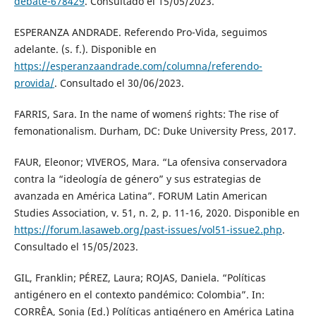
debate-678429
. Consultado el 15/05/2023.
ESPERANZA ANDRADE. Referendo Pro-Vida, seguimos
adelante. (s. f.). Disponible en
https://esperanzaandrade.com/columna/referendo-
provida/
. Consultado el 30/06/2023.
FARRIS, Sara. In the name of women´s rights: The rise of
femonationalism. Durham, DC: Duke University Press, 2017.
FAUR, Eleonor; VIVEROS, Mara. “La ofensiva conservadora
contra la “ideología de género” y sus estrategias de
avanzada en América Latina”. FORUM Latin American
Studies Association, v. 51, n. 2, p. 11-16, 2020. Disponible en
https://forum.lasaweb.org/past-issues/vol51-issue2.php
.
Consultado el 15/05/2023.
GIL, Franklin; PÉREZ, Laura; ROJAS, Daniela. “Políticas
antigénero en el contexto pandémico: Colombia”. In:
CORRÊA, Sonia (Ed.) Políticas antigénero en América Latina