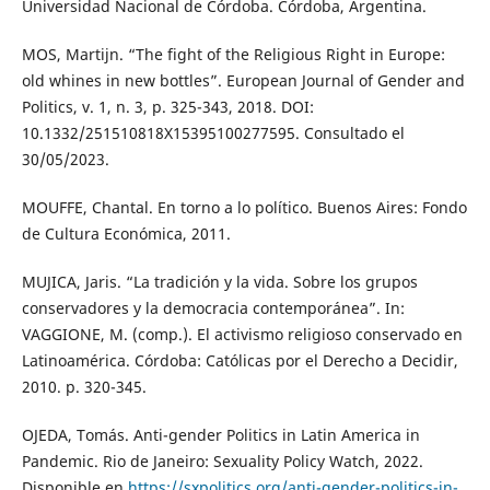
Universidad Nacional de Córdoba. Córdoba, Argentina.
MOS, Martijn. “The fight of the Religious Right in Europe:
old whines in new bottles”. European Journal of Gender and
Politics, v. 1, n. 3, p. 325-343, 2018. DOI:
10.1332/251510818X15395100277595. Consultado el
30/05/2023.
MOUFFE, Chantal. En torno a lo político. Buenos Aires: Fondo
de Cultura Económica, 2011.
MUJICA, Jaris. “La tradición y la vida. Sobre los grupos
conservadores y la democracia contemporánea”. In:
VAGGIONE, M. (comp.). El activismo religioso conservado en
Latinoamérica. Córdoba: Católicas por el Derecho a Decidir,
2010. p. 320-345.
OJEDA, Tomás. Anti-gender Politics in Latin America in
Pandemic. Rio de Janeiro: Sexuality Policy Watch, 2022.
Disponible en
https://sxpolitics.org/anti-gender-politics-in-