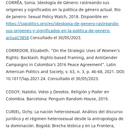
CORRÊA, Sonia. Ideología de Género: rastreando sus
orígenes y significados en la política de género actual. Rio
de Janeiro: Sexual Policy Watch, 2018. Disponible en
https://sxpolitics.org/es/ideologia-de-genero-rastreando-
sus-origenes-y-significados-en-la-politica-de-genero-
actual/3858
Consultado el 30/05/2023.
CORREDOR, Elizabeth. “On the Strategic Uses of Women’s
Rights: Backlash, Rights-based Framing, and AntiGender
Campaigns in Colombia’s 2016 Peace Agreement”. Latin
American Politics and Society, v. 63, n. 3, p. 46-68, 2021. DOI:
10.1017/lap.2021.24. Consultado el 30/05/2023.
COSOY, Natolio. Votos y Devotos. Religión y Poder en
Colombia. Barcelona: Penguin Random House, 2019.
CURIEL, Ochy. La nación heterosexual. Análisis del discurso
jurídico y el régimen heterosexual desde la antropología de
la dominación. Bogotá: Brecha lésbica y en La Frontera,