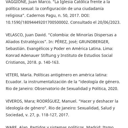
VAGGIONE, Juan Marco. “La Iglesia Católica frente a la
política sexual: la configuración de una ciudadanía
religiosa”. Cadernos Pagu, n. 50, 2017. DOI:
10.1590/18094449201700500002. Consultado el 20/06/2023.
VELASCO, Juan David. “Colombia: de Minorías Dispersas a
Aliados Estratégicos”. In: PÉREZ, José; GRUNDBERGER,
Sebastián. Evangélicos y Poder en América Latina. Lima:
Konrad Adenauer Stiftung y Instituto de Estudios Social
Cristianos, 2018. p. 140-163.
VITERI, María. Políticas antigénero en américa latina:
Ecuador. la instrumentalización de la “ideología de género.
Rio de Janeiro: Observatorio de Sexualidad y Política, 2020.
VIVEROS, Mara; RODRÍGUEZ, Manuel. “Hacer y deshacer la
ideología de género”. Rio de Janeiro: Sexualidad, Salud y
Sociedad, v. 27, p. 118-127, 2017.
WARE, Alan. Partidos y sistemas políticos. Madrid: Itsmo,