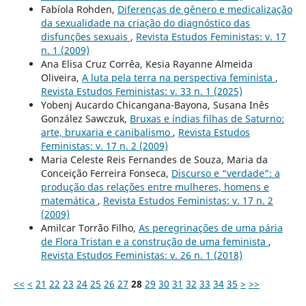
Fabíola Rohden,
Diferenças de gênero e medicalização
da sexualidade na criação do diagnóstico das
disfunções sexuais
,
Revista Estudos Feministas: v. 17
n. 1 (2009)
Ana Elisa Cruz Corrêa, Kesia Rayanne Almeida
Oliveira,
A luta pela terra na perspectiva feminista
,
Revista Estudos Feministas: v. 33 n. 1 (2025)
Yobenj Aucardo Chicangana-Bayona, Susana Inês
González Sawczuk,
Bruxas e índias filhas de Saturno:
arte, bruxaria e canibalismo
,
Revista Estudos
Feministas: v. 17 n. 2 (2009)
Maria Celeste Reis Fernandes de Souza, Maria da
Conceição Ferreira Fonseca,
Discurso e “verdade”: a
produção das relações entre mulheres, homens e
matemática
,
Revista Estudos Feministas: v. 17 n. 2
(2009)
Amilcar Torrão Filho,
As peregrinações de uma pária
de Flora Tristan e a construção de uma feminista
,
Revista Estudos Feministas: v. 26 n. 1 (2018)
<<
<
21
22
23
24
25
26
27
28
29
30
31
32
33
34
35
>
>>