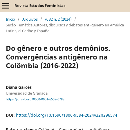
Revista Estudos Feministas
Início
/
Arquivos
/
v. 32 n. 2 (2024)
/
Seção Temática Autores, discursos y debates anti-género en América
Latina, el Caribe y España
Do gênero e outros demônios.
Convergências antigênero na
Colômbia (2016-2022)
Diana Garcés
Universidad de Granada
https://orcid.org/0000-0001-6559-0783
DOI:
https://doi.org/10.1590/1806-9584-2024v32n296574
Palavras-chave:
Colômbia, Convergências antigênero,