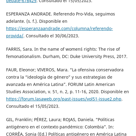
debate-678429
. Consultado el 15/05/2023.
ESPERANZA ANDRADE. Referendo Pro-Vida, seguimos
adelante. (s. f.). Disponible en
https://esperanzaandrade.com/columna/referendo-
provida/
. Consultado el 30/06/2023.
FARRIS, Sara. In the name of women´s rights: The rise of
femonationalism. Durham, DC: Duke University Press, 2017.
FAUR, Eleonor; VIVEROS, Mara. “La ofensiva conservadora
contra la “ideología de género” y sus estrategias de
avanzada en América Latina”. FORUM Latin American
Studies Association, v. 51, n. 2, p. 11-16, 2020. Disponible en
https://forum.lasaweb.org/past-issues/vol51-issue2.php
.
Consultado el 15/05/2023.
GIL, Franklin; PÉREZ, Laura; ROJAS, Daniela. “Políticas
antigénero en el contexto pandémico: Colombia”. In:
CORRÊA, Sonia (Ed.) Políticas antigénero en América Latina