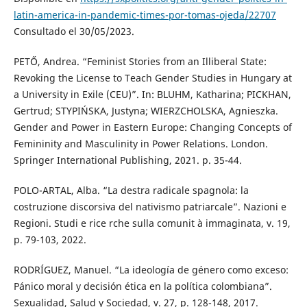
latin-america-in-pandemic-times-por-tomas-ojeda/22707
Consultado el 30/05/2023.
PETŐ, Andrea. “Feminist Stories from an Illiberal State:
Revoking the License to Teach Gender Studies in Hungary at
a University in Exile (CEU)”. In: BLUHM, Katharina; PICKHAN,
Gertrud; STYPIŃSKA, Justyna; WIERZCHOLSKA, Agnieszka.
Gender and Power in Eastern Europe: Changing Concepts of
Femininity and Masculinity in Power Relations. London.
Springer International Publishing, 2021. p. 35-44.
POLO-ARTAL, Alba. “La destra radicale spagnola: la
costruzione discorsiva del nativismo patriarcale”. Nazioni e
Regioni. Studi e rice rche sulla comunit à immaginata, v. 19,
p. 79-103, 2022.
RODRÍGUEZ, Manuel. “La ideología de género como exceso:
Pánico moral y decisión ética en la política colombiana”.
Sexualidad, Salud y Sociedad, v. 27, p. 128-148, 2017.