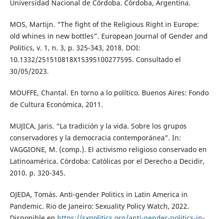
Universidad Nacional de Córdoba. Córdoba, Argentina.
MOS, Martijn. “The fight of the Religious Right in Europe:
old whines in new bottles”. European Journal of Gender and
Politics, v. 1, n. 3, p. 325-343, 2018. DOI:
10.1332/251510818X15395100277595. Consultado el
30/05/2023.
MOUFFE, Chantal. En torno a lo político. Buenos Aires: Fondo
de Cultura Económica, 2011.
MUJICA, Jaris. “La tradición y la vida. Sobre los grupos
conservadores y la democracia contemporánea”. In:
VAGGIONE, M. (comp.). El activismo religioso conservado en
Latinoamérica. Córdoba: Católicas por el Derecho a Decidir,
2010. p. 320-345.
OJEDA, Tomás. Anti-gender Politics in Latin America in
Pandemic. Rio de Janeiro: Sexuality Policy Watch, 2022.
Disponible en
https://sxpolitics.org/anti-gender-politics-in-