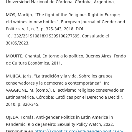
Universidad Nacional de Córdoba. Córdoba, Argentina.
MOS, Martijn. “The fight of the Religious Right in Europe:
old whines in new bottles”. European Journal of Gender and
Politics, v. 1, n. 3, p. 325-343, 2018. DOI:
10.1332/251510818X15395100277595. Consultado el
30/05/2023.
MOUFFE, Chantal. En torno a lo político. Buenos Aires: Fondo
de Cultura Económica, 2011.
MUJICA, Jaris. “La tradición y la vida. Sobre los grupos
conservadores y la democracia contemporánea”. In:
VAGGIONE, M. (comp.). El activismo religioso conservado en
Latinoamérica. Córdoba: Católicas por el Derecho a Decidir,
2010. p. 320-345.
OJEDA, Tomás. Anti-gender Politics in Latin America in
Pandemic. Rio de Janeiro: Sexuality Policy Watch, 2022.
Disponible en
https://sxpolitics.org/anti-gender-politics-in-