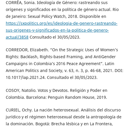
CORRÊA, Sonia. Ideología de Género: rastreando sus
orígenes y significados en la política de género actual. Rio
de Janeiro: Sexual Policy Watch, 2018. Disponible en
https://sxpolitics.org/es/ideologia-de-genero-rastreando-
sus-origenes-y-significados-en-la-politica-de-genero-
actual/3858
Consultado el 30/05/2023.
CORREDOR, Elizabeth. “On the Strategic Uses of Women’s
Rights: Backlash, Rights-based Framing, and AntiGender
Campaigns in Colombia’s 2016 Peace Agreement”. Latin
American Politics and Society, v. 63, n. 3, p. 46-68, 2021. DOI:
10.1017/lap.2021.24. Consultado el 30/05/2023.
COSOY, Natolio. Votos y Devotos. Religión y Poder en
Colombia. Barcelona: Penguin Random House, 2019.
CURIEL, Ochy. La nación heterosexual. Análisis del discurso
jurídico y el régimen heterosexual desde la antropología de
la dominación. Bogotá: Brecha lésbica y en La Frontera,