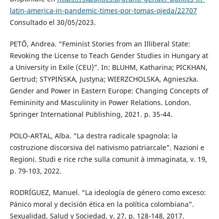
latin-america-in-pandemic-times-por-tomas-ojeda/22707
Consultado el 30/05/2023.
PETŐ, Andrea. “Feminist Stories from an Illiberal State:
Revoking the License to Teach Gender Studies in Hungary at
a University in Exile (CEU)”. In: BLUHM, Katharina; PICKHAN,
Gertrud; STYPIŃSKA, Justyna; WIERZCHOLSKA, Agnieszka.
Gender and Power in Eastern Europe: Changing Concepts of
Femininity and Masculinity in Power Relations. London.
Springer International Publishing, 2021. p. 35-44.
POLO-ARTAL, Alba. “La destra radicale spagnola: la
costruzione discorsiva del nativismo patriarcale”. Nazioni e
Regioni. Studi e rice rche sulla comunit à immaginata, v. 19,
p. 79-103, 2022.
RODRÍGUEZ, Manuel. “La ideología de género como exceso:
Pánico moral y decisión ética en la política colombiana”.
Sexualidad, Salud y Sociedad, v. 27, p. 128-148, 2017.