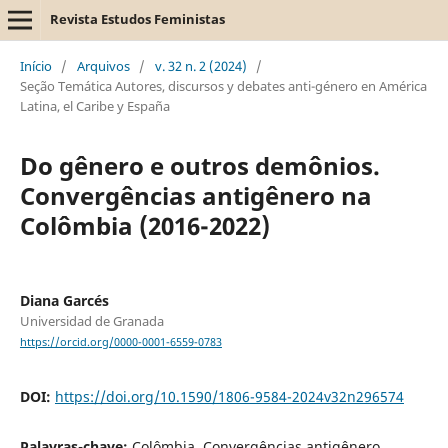
Revista Estudos Feministas
Início
/
Arquivos
/
v. 32 n. 2 (2024)
/
Seção Temática Autores, discursos y debates anti-género en América
Latina, el Caribe y España
Do gênero e outros demônios.
Convergências antigênero na
Colômbia (2016-2022)
Diana Garcés
Universidad de Granada
https://orcid.org/0000-0001-6559-0783
DOI:
https://doi.org/10.1590/1806-9584-2024v32n296574
Palavras-chave:
Colômbia, Convergências antigênero,