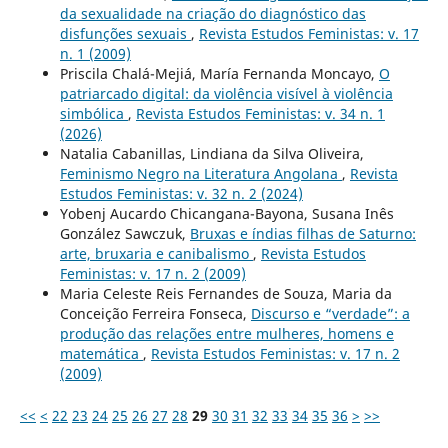
da sexualidade na criação do diagnóstico das
disfunções sexuais
,
Revista Estudos Feministas: v. 17
n. 1 (2009)
Priscila Chalá-Mejiá, María Fernanda Moncayo,
O
patriarcado digital: da violência visível à violência
simbólica
,
Revista Estudos Feministas: v. 34 n. 1
(2026)
Natalia Cabanillas, Lindiana da Silva Oliveira,
Feminismo Negro na Literatura Angolana
,
Revista
Estudos Feministas: v. 32 n. 2 (2024)
Yobenj Aucardo Chicangana-Bayona, Susana Inês
González Sawczuk,
Bruxas e índias filhas de Saturno:
arte, bruxaria e canibalismo
,
Revista Estudos
Feministas: v. 17 n. 2 (2009)
Maria Celeste Reis Fernandes de Souza, Maria da
Conceição Ferreira Fonseca,
Discurso e “verdade”: a
produção das relações entre mulheres, homens e
matemática
,
Revista Estudos Feministas: v. 17 n. 2
(2009)
<<
<
22
23
24
25
26
27
28
29
30
31
32
33
34
35
36
>
>>