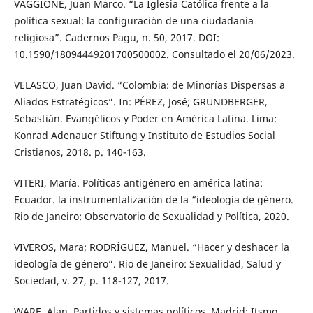
VAGGIONE, Juan Marco. “La Iglesia Católica frente a la
política sexual: la configuración de una ciudadanía
religiosa”. Cadernos Pagu, n. 50, 2017. DOI:
10.1590/18094449201700500002. Consultado el 20/06/2023.
VELASCO, Juan David. “Colombia: de Minorías Dispersas a
Aliados Estratégicos”. In: PÉREZ, José; GRUNDBERGER,
Sebastián. Evangélicos y Poder en América Latina. Lima:
Konrad Adenauer Stiftung y Instituto de Estudios Social
Cristianos, 2018. p. 140-163.
VITERI, María. Políticas antigénero en américa latina:
Ecuador. la instrumentalización de la “ideología de género.
Rio de Janeiro: Observatorio de Sexualidad y Política, 2020.
VIVEROS, Mara; RODRÍGUEZ, Manuel. “Hacer y deshacer la
ideología de género”. Rio de Janeiro: Sexualidad, Salud y
Sociedad, v. 27, p. 118-127, 2017.
WARE, Alan. Partidos y sistemas políticos. Madrid: Itsmo,