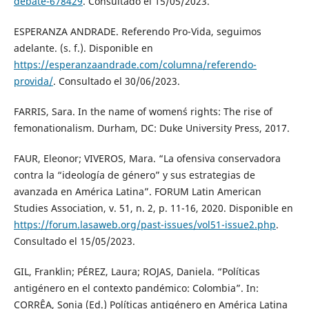
debate-678429
. Consultado el 15/05/2023.
ESPERANZA ANDRADE. Referendo Pro-Vida, seguimos
adelante. (s. f.). Disponible en
https://esperanzaandrade.com/columna/referendo-
provida/
. Consultado el 30/06/2023.
FARRIS, Sara. In the name of women´s rights: The rise of
femonationalism. Durham, DC: Duke University Press, 2017.
FAUR, Eleonor; VIVEROS, Mara. “La ofensiva conservadora
contra la “ideología de género” y sus estrategias de
avanzada en América Latina”. FORUM Latin American
Studies Association, v. 51, n. 2, p. 11-16, 2020. Disponible en
https://forum.lasaweb.org/past-issues/vol51-issue2.php
.
Consultado el 15/05/2023.
GIL, Franklin; PÉREZ, Laura; ROJAS, Daniela. “Políticas
antigénero en el contexto pandémico: Colombia”. In:
CORRÊA, Sonia (Ed.) Políticas antigénero en América Latina