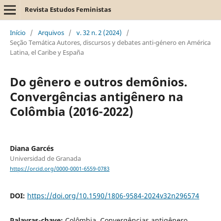
Revista Estudos Feministas
Início
/
Arquivos
/
v. 32 n. 2 (2024)
/
Seção Temática Autores, discursos y debates anti-género en América
Latina, el Caribe y España
Do gênero e outros demônios.
Convergências antigênero na
Colômbia (2016-2022)
Diana Garcés
Universidad de Granada
https://orcid.org/0000-0001-6559-0783
DOI:
https://doi.org/10.1590/1806-9584-2024v32n296574
Palavras-chave:
Colômbia, Convergências antigênero,