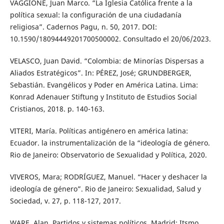
VAGGIONE, Juan Marco. “La Iglesia Católica frente a la
política sexual: la configuración de una ciudadanía
religiosa”. Cadernos Pagu, n. 50, 2017. DOI:
10.1590/18094449201700500002. Consultado el 20/06/2023.
VELASCO, Juan David. “Colombia: de Minorías Dispersas a
Aliados Estratégicos”. In: PÉREZ, José; GRUNDBERGER,
Sebastián. Evangélicos y Poder en América Latina. Lima:
Konrad Adenauer Stiftung y Instituto de Estudios Social
Cristianos, 2018. p. 140-163.
VITERI, María. Políticas antigénero en américa latina:
Ecuador. la instrumentalización de la “ideología de género.
Rio de Janeiro: Observatorio de Sexualidad y Política, 2020.
VIVEROS, Mara; RODRÍGUEZ, Manuel. “Hacer y deshacer la
ideología de género”. Rio de Janeiro: Sexualidad, Salud y
Sociedad, v. 27, p. 118-127, 2017.
WARE, Alan. Partidos y sistemas políticos. Madrid: Itsmo,