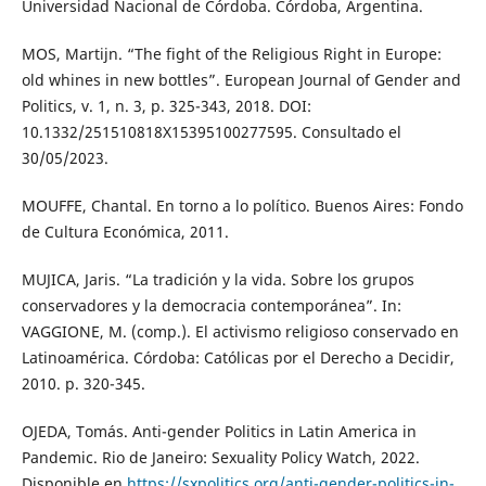
Universidad Nacional de Córdoba. Córdoba, Argentina.
MOS, Martijn. “The fight of the Religious Right in Europe:
old whines in new bottles”. European Journal of Gender and
Politics, v. 1, n. 3, p. 325-343, 2018. DOI:
10.1332/251510818X15395100277595. Consultado el
30/05/2023.
MOUFFE, Chantal. En torno a lo político. Buenos Aires: Fondo
de Cultura Económica, 2011.
MUJICA, Jaris. “La tradición y la vida. Sobre los grupos
conservadores y la democracia contemporánea”. In:
VAGGIONE, M. (comp.). El activismo religioso conservado en
Latinoamérica. Córdoba: Católicas por el Derecho a Decidir,
2010. p. 320-345.
OJEDA, Tomás. Anti-gender Politics in Latin America in
Pandemic. Rio de Janeiro: Sexuality Policy Watch, 2022.
Disponible en
https://sxpolitics.org/anti-gender-politics-in-