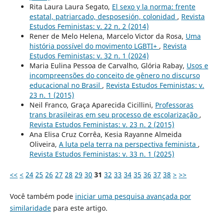
Rita Laura Laura Segato,
El sexo y la norma: frente
estatal, patriarcado, desposesión, colonidad
,
Revista
Estudos Feministas: v. 22 n. 2 (2014)
Rener de Melo Helena, Marcelo Victor da Rosa,
Uma
história possível do movimento LGBTI+
,
Revista
Estudos Feministas: v. 32 n. 1 (2024)
Maria Eulina Pessoa de Carvalho, Glória Rabay,
Usos e
incompreensões do conceito de gênero no discurso
educacional no Brasil
,
Revista Estudos Feministas: v.
23 n. 1 (2015)
Neil Franco, Graça Aparecida Cicillini,
Professoras
trans brasileiras em seu processo de escolarização
,
Revista Estudos Feministas: v. 23 n. 2 (2015)
Ana Elisa Cruz Corrêa, Kesia Rayanne Almeida
Oliveira,
A luta pela terra na perspectiva feminista
,
Revista Estudos Feministas: v. 33 n. 1 (2025)
<<
<
24
25
26
27
28
29
30
31
32
33
34
35
36
37
38
>
>>
Você também pode
iniciar uma pesquisa avançada por
similaridade
para este artigo.