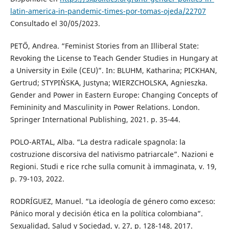
latin-america-in-pandemic-times-por-tomas-ojeda/22707
Consultado el 30/05/2023.
PETŐ, Andrea. “Feminist Stories from an Illiberal State:
Revoking the License to Teach Gender Studies in Hungary at
a University in Exile (CEU)”. In: BLUHM, Katharina; PICKHAN,
Gertrud; STYPIŃSKA, Justyna; WIERZCHOLSKA, Agnieszka.
Gender and Power in Eastern Europe: Changing Concepts of
Femininity and Masculinity in Power Relations. London.
Springer International Publishing, 2021. p. 35-44.
POLO-ARTAL, Alba. “La destra radicale spagnola: la
costruzione discorsiva del nativismo patriarcale”. Nazioni e
Regioni. Studi e rice rche sulla comunit à immaginata, v. 19,
p. 79-103, 2022.
RODRÍGUEZ, Manuel. “La ideología de género como exceso:
Pánico moral y decisión ética en la política colombiana”.
Sexualidad, Salud y Sociedad, v. 27, p. 128-148, 2017.