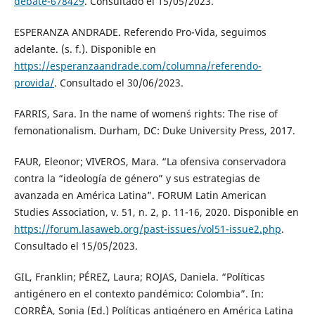
debate-678429
. Consultado el 15/05/2023.
ESPERANZA ANDRADE. Referendo Pro-Vida, seguimos
adelante. (s. f.). Disponible en
https://esperanzaandrade.com/columna/referendo-
provida/
. Consultado el 30/06/2023.
FARRIS, Sara. In the name of women´s rights: The rise of
femonationalism. Durham, DC: Duke University Press, 2017.
FAUR, Eleonor; VIVEROS, Mara. “La ofensiva conservadora
contra la “ideología de género” y sus estrategias de
avanzada en América Latina”. FORUM Latin American
Studies Association, v. 51, n. 2, p. 11-16, 2020. Disponible en
https://forum.lasaweb.org/past-issues/vol51-issue2.php
.
Consultado el 15/05/2023.
GIL, Franklin; PÉREZ, Laura; ROJAS, Daniela. “Políticas
antigénero en el contexto pandémico: Colombia”. In:
CORRÊA, Sonia (Ed.) Políticas antigénero en América Latina