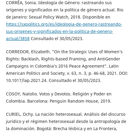
CORRÊA, Sonia. Ideología de Género: rastreando sus
orígenes y significados en la política de género actual. Rio
de Janeiro: Sexual Policy Watch, 2018. Disponible en
https://sxpolitics.org/es/ideologia-de-genero-rastreando-
sus-origenes-y-significados-en-la-politica-de-genero-
actual/3858
Consultado el 30/05/2023.
CORREDOR, Elizabeth. “On the Strategic Uses of Women’s
Rights: Backlash, Rights-based Framing, and AntiGender
Campaigns in Colombia’s 2016 Peace Agreement”. Latin
American Politics and Society, v. 63, n. 3, p. 46-68, 2021. DOI:
10.1017/lap.2021.24. Consultado el 30/05/2023.
COSOY, Natolio. Votos y Devotos. Religión y Poder en
Colombia. Barcelona: Penguin Random House, 2019.
CURIEL, Ochy. La nación heterosexual. Análisis del discurso
jurídico y el régimen heterosexual desde la antropología de
la dominación. Bogotá: Brecha lésbica y en La Frontera,