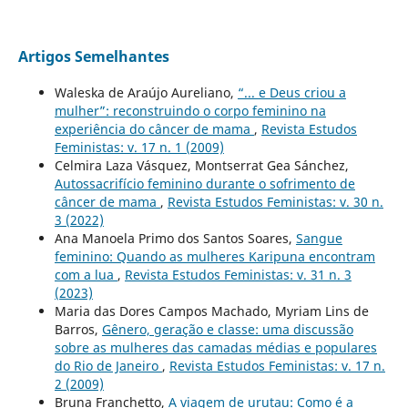
Artigos Semelhantes
Waleska de Araújo Aureliano,
“... e Deus criou a
mulher”: reconstruindo o corpo feminino na
experiência do câncer de mama
,
Revista Estudos
Feministas: v. 17 n. 1 (2009)
Celmira Laza Vásquez, Montserrat Gea Sánchez,
Autossacrifício feminino durante o sofrimento de
câncer de mama
,
Revista Estudos Feministas: v. 30 n.
3 (2022)
Ana Manoela Primo dos Santos Soares,
Sangue
feminino: Quando as mulheres Karipuna encontram
com a lua
,
Revista Estudos Feministas: v. 31 n. 3
(2023)
Maria das Dores Campos Machado, Myriam Lins de
Barros,
Gênero, geração e classe: uma discussão
sobre as mulheres das camadas médias e populares
do Rio de Janeiro
,
Revista Estudos Feministas: v. 17 n.
2 (2009)
Bruna Franchetto,
A viagem de urutau: Como é a