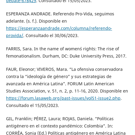
debate-678429
. Consultado el 15/05/2023.
ESPERANZA ANDRADE. Referendo Pro-Vida, seguimos
adelante. (s. f.). Disponible en
https://esperanzaandrade.com/columna/referendo-
provida/
. Consultado el 30/06/2023.
FARRIS, Sara. In the name of women´s rights: The rise of
femonationalism. Durham, DC: Duke University Press, 2017.
FAUR, Eleonor; VIVEROS, Mara. “La ofensiva conservadora
contra la “ideología de género” y sus estrategias de
avanzada en América Latina”. FORUM Latin American
Studies Association, v. 51, n. 2, p. 11-16, 2020. Disponible en
https://forum.lasaweb.org/past-issues/vol51-issue2.php
.
Consultado el 15/05/2023.
GIL, Franklin; PÉREZ, Laura; ROJAS, Daniela. “Políticas
antigénero en el contexto pandémico: Colombia”. In:
CORRÊA, Sonia (Ed.) Políticas antigénero en América Latina