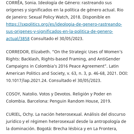
CORRÊA, Sonia. Ideología de Género: rastreando sus
orígenes y significados en la política de género actual. Rio
de Janeiro: Sexual Policy Watch, 2018. Disponible en
https://sxpolitics.org/es/ideologia-de-genero-rastreando-
sus-origenes-y-significados-en-la-politica-de-genero-
actual/3858
Consultado el 30/05/2023.
CORREDOR, Elizabeth. “On the Strategic Uses of Women’s
Rights: Backlash, Rights-based Framing, and AntiGender
Campaigns in Colombia’s 2016 Peace Agreement”. Latin
American Politics and Society, v. 63, n. 3, p. 46-68, 2021. DOI:
10.1017/lap.2021.24. Consultado el 30/05/2023.
COSOY, Natolio. Votos y Devotos. Religión y Poder en
Colombia. Barcelona: Penguin Random House, 2019.
CURIEL, Ochy. La nación heterosexual. Análisis del discurso
jurídico y el régimen heterosexual desde la antropología de
la dominación. Bogotá: Brecha lésbica y en La Frontera,