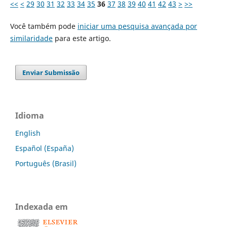
<<
<
29
30
31
32
33
34
35
36
37
38
39
40
41
42
43
>
>>
Você também pode
iniciar uma pesquisa avançada por
similaridade
para este artigo.
Enviar Submissão
Idioma
English
Español (España)
Português (Brasil)
Indexada em