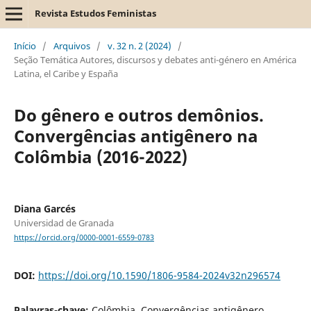
Revista Estudos Feministas
Início
/
Arquivos
/
v. 32 n. 2 (2024)
/
Seção Temática Autores, discursos y debates anti-género en América
Latina, el Caribe y España
Do gênero e outros demônios.
Convergências antigênero na
Colômbia (2016-2022)
Diana Garcés
Universidad de Granada
https://orcid.org/0000-0001-6559-0783
DOI:
https://doi.org/10.1590/1806-9584-2024v32n296574
Palavras-chave:
Colômbia, Convergências antigênero,