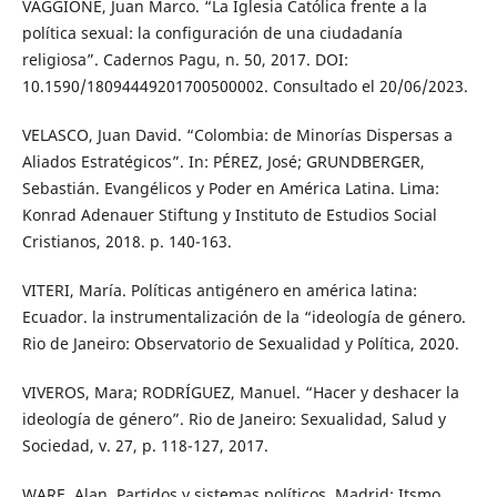
VAGGIONE, Juan Marco. “La Iglesia Católica frente a la
política sexual: la configuración de una ciudadanía
religiosa”. Cadernos Pagu, n. 50, 2017. DOI:
10.1590/18094449201700500002. Consultado el 20/06/2023.
VELASCO, Juan David. “Colombia: de Minorías Dispersas a
Aliados Estratégicos”. In: PÉREZ, José; GRUNDBERGER,
Sebastián. Evangélicos y Poder en América Latina. Lima:
Konrad Adenauer Stiftung y Instituto de Estudios Social
Cristianos, 2018. p. 140-163.
VITERI, María. Políticas antigénero en américa latina:
Ecuador. la instrumentalización de la “ideología de género.
Rio de Janeiro: Observatorio de Sexualidad y Política, 2020.
VIVEROS, Mara; RODRÍGUEZ, Manuel. “Hacer y deshacer la
ideología de género”. Rio de Janeiro: Sexualidad, Salud y
Sociedad, v. 27, p. 118-127, 2017.
WARE, Alan. Partidos y sistemas políticos. Madrid: Itsmo,