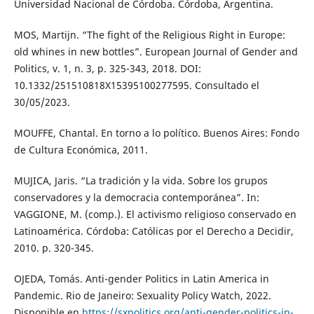
Universidad Nacional de Córdoba. Córdoba, Argentina.
MOS, Martijn. “The fight of the Religious Right in Europe:
old whines in new bottles”. European Journal of Gender and
Politics, v. 1, n. 3, p. 325-343, 2018. DOI:
10.1332/251510818X15395100277595. Consultado el
30/05/2023.
MOUFFE, Chantal. En torno a lo político. Buenos Aires: Fondo
de Cultura Económica, 2011.
MUJICA, Jaris. “La tradición y la vida. Sobre los grupos
conservadores y la democracia contemporánea”. In:
VAGGIONE, M. (comp.). El activismo religioso conservado en
Latinoamérica. Córdoba: Católicas por el Derecho a Decidir,
2010. p. 320-345.
OJEDA, Tomás. Anti-gender Politics in Latin America in
Pandemic. Rio de Janeiro: Sexuality Policy Watch, 2022.
Disponible en
https://sxpolitics.org/anti-gender-politics-in-