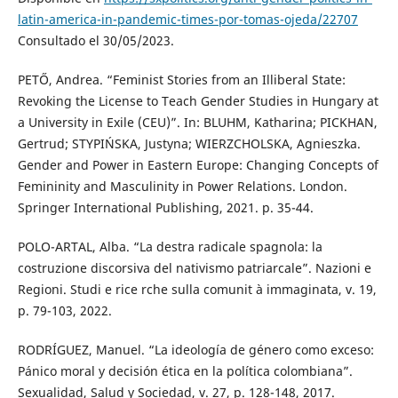
latin-america-in-pandemic-times-por-tomas-ojeda/22707
Consultado el 30/05/2023.
PETŐ, Andrea. “Feminist Stories from an Illiberal State:
Revoking the License to Teach Gender Studies in Hungary at
a University in Exile (CEU)”. In: BLUHM, Katharina; PICKHAN,
Gertrud; STYPIŃSKA, Justyna; WIERZCHOLSKA, Agnieszka.
Gender and Power in Eastern Europe: Changing Concepts of
Femininity and Masculinity in Power Relations. London.
Springer International Publishing, 2021. p. 35-44.
POLO-ARTAL, Alba. “La destra radicale spagnola: la
costruzione discorsiva del nativismo patriarcale”. Nazioni e
Regioni. Studi e rice rche sulla comunit à immaginata, v. 19,
p. 79-103, 2022.
RODRÍGUEZ, Manuel. “La ideología de género como exceso:
Pánico moral y decisión ética en la política colombiana”.
Sexualidad, Salud y Sociedad, v. 27, p. 128-148, 2017.