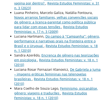
vagina por dentro?
,
Revista Estudos Feministas: v. 31
n. 3 (2023)
Luana Pinheiro, Marcelo Galiza, Natália Fontoura,
Novos arranjos familiares, velhas convenções sociais
de gênero: a licença-parental como política pública
para lidar com essas tensões
,
Revista Estudos
Feministas: v. 17 n. 3 (2009)
Luciana Hartmann,
Do campo à “Campanha”: gênero,
performance e narrativas orais na fronteira entre o
Brasil e o Uruguai
,
Revista Estudos Feministas: v. 18
n. 1 (2010)
Sandra Azerêdo,
Encrenca de gênero nas teorizações
em psicologia
,
Revista Estudos Feministas: v. 18 n. 1
(2010)
Luciana Rosar Fornazari Klanovicz,
De Gabriela a Juma
– imagens eróticas femininas nas telenovelas
brasileiras
,
Revista Estudos Feministas: v. 18 n. 1
(2010)
Mara Coelho de Souza Lago,
Feminismo, psicanálise,
gênero: viagens e traduções
,
Revista Estudos
Feministas: v. 18 n. 1 (2010)