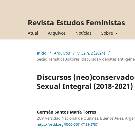
Revista Estudos Feministas
Atual
Arquivos
Notícias
Sobre
Início
/
Arquivos
/
v. 32 n. 2 (2024)
/
Seção Temática Autores, discursos y debates anti-géner
Discursos (neo)conservado
Sexual Integral (2018-2021)
Germán Santos María Torres
2Universidad Nacional de Quilmes, Buenos Aires, Arge
https://orcid.org/0000-0001-7121-5787