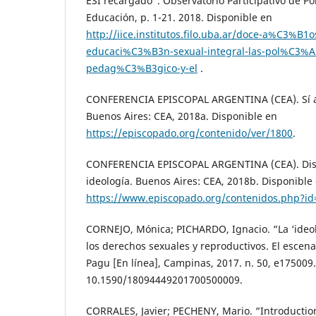
ESI recargado”. Observatorio Participativo de Pol
Educación, p. 1-21. 2018. Disponible en
http://iice.institutos.filo.uba.ar/doce-a%C3%B1o
educaci%C3%B3n-sexual-integral-las-pol%C3%AD
pedag%C3%B3gico-y-el
.
CONFERENCIA EPISCOPAL ARGENTINA (CEA). Sí a 
Buenos Aires: CEA, 2018a. Disponible en
https://episcopado.org/contenido/ver/1800
.
CONFERENCIA EPISCOPAL ARGENTINA (CEA). Dist
ideología. Buenos Aires: CEA, 2018b. Disponible
https://www.episcopado.org/contenidos.php?id
CORNEJO, Mónica; PICHARDO, Ignacio. “La ‘ideol
los derechos sexuales y reproductivos. El escen
Pagu [En línea], Campinas, 2017. n. 50, e175009
10.1590/18094449201700500009.
CORRALES, Javier; PECHENY, Mario. “Introductio