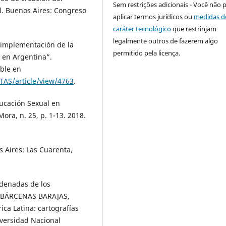
Sem restrições adicionais - Você não 
l. Buenos Aires: Congreso
aplicar termos jurídicos ou
medidas d
caráter tecnológico
que restrinjam
legalmente outros de fazerem algo
a implementación de la
permitido pela licença.
e en Argentina”.
ible en
TAS/article/view/4763
.
ucación Sexual en
ora, n. 25, p. 1-13. 2018.
s Aires: Las Cuarenta,
denadas de los
n: BÁRCENAS BARAJAS,
ca Latina: cartografías
versidad Nacional