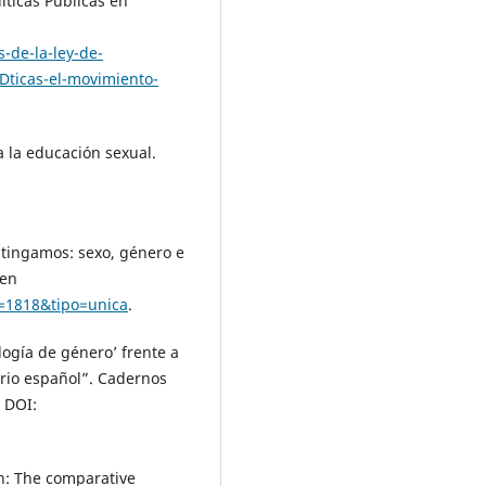
íticas Públicas en
s-de-la-ley-de-
ticas-el-movimiento-
la educación sexual.
ingamos: sexo, género e
 en
=1818&tipo=unica
.
ogía de género’ frente a
ario español”. Cadernos
. DOI:
n: The comparative