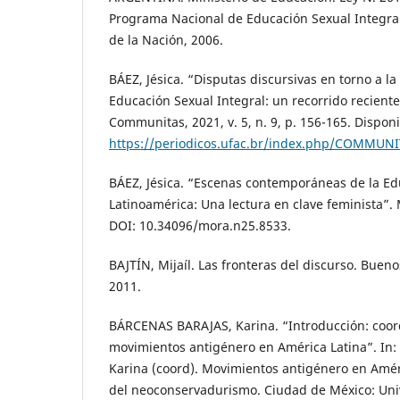
Programa Nacional de Educación Sexual Integra
de la Nación, 2006.
BÁEZ, Jésica. “Disputas discursivas en torno a l
Educación Sexual Integral: un recorrido recient
Communitas, 2021, v. 5, n. 9, p. 156-165. Dispon
https://periodicos.ufac.br/index.php/COMMUNI
BÁEZ, Jésica. “Escenas contemporáneas de la Ed
Latinoamérica: Una lectura en clave feminista”. M
DOI: 10.34096/mora.n25.8533.
BAJTÍN, Mijaíl. Las fronteras del discurso. Bueno
2011.
BÁRCENAS BARAJAS, Karina. “Introducción: coor
movimientos antigénero en América Latina”. I
Karina (coord). Movimientos antigénero en Améri
del neoconservadurismo. Ciudad de México: Uni