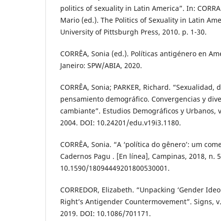
politics of sexuality in Latin America”. In: CORR
Mario (ed.). The Politics of Sexuality in Latin Am
University of Pittsburgh Press, 2010. p. 1-30.
CORRÊA, Sonia (ed.). Políticas antigénero en Amé
Janeiro: SPW/ABIA, 2020.
CORRÊA, Sonia; PARKER, Richard. “Sexualidad,
pensamiento demográfico. Convergencias y div
cambiante”. Estudios Demográficos y Urbanos, v. 
2004. DOI: 10.24201/edu.v19i3.1180.
CORRÊA, Sonia. “A ‘política do gênero’: um com
Cadernos Pagu . [En línea], Campinas, 2018, n. 
10.1590/18094449201800530001.
CORREDOR, Elizabeth. “Unpacking ‘Gender Ideol
Right’s Antigender Countermovement”. Signs, v. 
2019. DOI: 10.1086/701171.