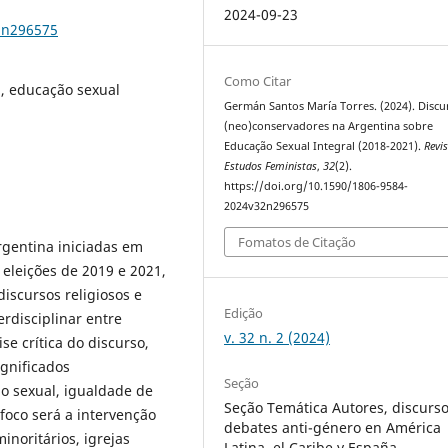
2024-09-23
2n296575
Como Citar
, educação sexual
Germán Santos María Torres. (2024). Discu
(neo)conservadores na Argentina sobre
Educação Sexual Integral (2018-2021).
Revi
Estudos Feministas
,
32
(2).
https://doi.org/10.1590/1806-9584-
2024v32n296575
Fomatos de Citação
rgentina iniciadas em
eleições de 2019 e 2021,
iscursos religiosos e
Edição
erdisciplinar entre
v. 32 n. 2 (2024)
e crítica do discurso,
ignificados
Seção
ão sexual, igualdade de
Seção Temática Autores, discurso
foco será a intervenção
debates anti-género en América
inoritários, igrejas
Latina, el Caribe y España