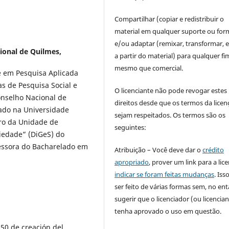
Compartilhar (copiar e redistribuir o
material em qualquer suporte ou for
e/ou adaptar (remixar, transformar, e 
ional de Quilmes,
a partir do material) para qualquer fi
mesmo que comercial.
e em Pesquisa Aplicada
s de Pesquisa Social e
O licenciante não pode revogar estes
nselho Nacional de
direitos desde que os termos da licen
iado na Universidade
sejam respeitados. Os termos são os
ro da Unidade de
seguintes:
ciedade” (DiGeS) do
essora do Bacharelado em
Atribuição – Você deve dar o
crédito
apropriado
, prover um link para a lic
indicar se foram feitas mudanças
. Is
ser feito de várias formas sem, no ent
sugerir que o licenciador (ou licencian
tenha aprovado o uso em questão.
50 de creación del