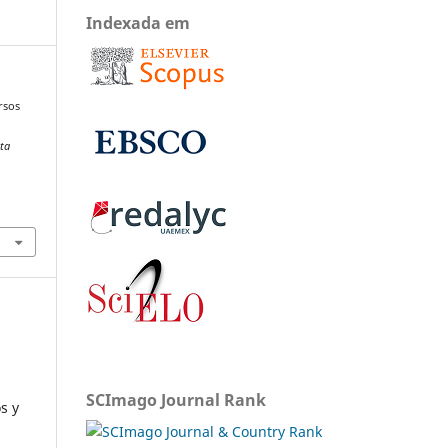
Indexada em
rsos
sta
SCImago Journal Rank
s y