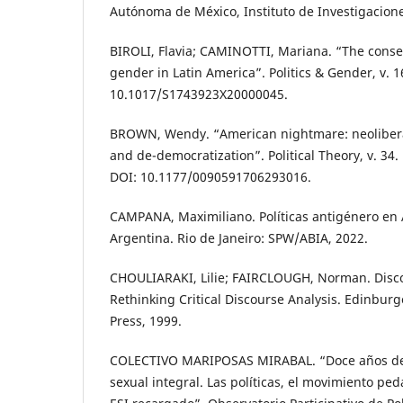
Autónoma de México, Instituto de Investigaciones
BIROLI, Flavia; CAMINOTTI, Mariana. “The conse
gender in Latin America”. Politics & Gender, v. 16
10.1017/S1743923X20000045.
BROWN, Wendy. “American nightmare: neolibera
and de-democratization”. Political Theory, v. 34. 
DOI: 10.1177/0090591706293016.
CAMPANA, Maximiliano. Políticas antigénero en 
Argentina. Rio de Janeiro: SPW/ABIA, 2022.
CHOULIARAKI, Lilie; FAIRCLOUGH, Norman. Disco
Rethinking Critical Discourse Analysis. Edinbur
Press, 1999.
COLECTIVO MARIPOSAS MIRABAL. “Doce años de 
sexual integral. Las políticas, el movimiento ped