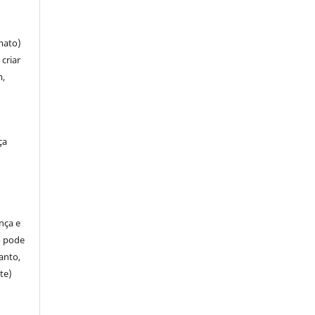
mato)
criar
m,
ça
ença e
so pode
anto,
te)