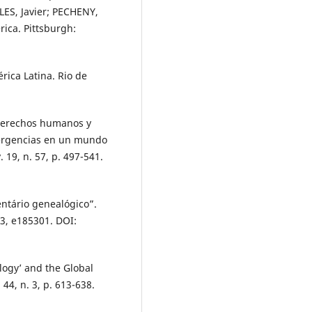
ALES, Javier; PECHENY,
erica. Pittsburgh:
rica Latina. Rio de
 derechos humanos y
ergencias en un mundo
19, n. 57, p. 497-541.
entário genealógico”.
53, e185301. DOI:
ogy’ and the Global
44, n. 3, p. 613-638.