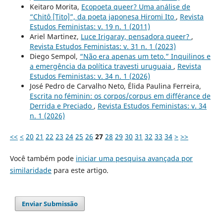
Keitaro Morita,
Ecopoeta queer? Uma análise de
“Chitô [Tito]”, da poeta japonesa Hiromi Ito
,
Revista
Estudos Feministas: v. 19 n. 1 (2011)
Ariel Martinez,
Luce Irigaray, pensadora queer?
,
Revista Estudos Feministas: v. 31 n. 1 (2023)
Diego Sempol,
“Não era apenas um teto.” Inquilinos e
a emergência da política travesti uruguaia
,
Revista
Estudos Feministas: v. 34 n. 1 (2026)
José Pedro de Carvalho Neto, Élida Paulina Ferreira,
Escrita no féminin: os corpos/corpus em différance de
Derrida e Preciado
,
Revista Estudos Feministas: v. 34
n. 1 (2026)
<<
<
20
21
22
23
24
25
26
27
28
29
30
31
32
33
34
>
>>
Você também pode
iniciar uma pesquisa avançada por
similaridade
para este artigo.
Enviar Submissão