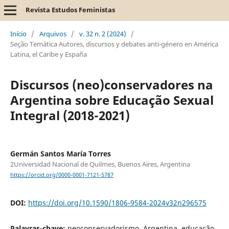
Revista Estudos Feministas
Início
/
Arquivos
/
v. 32 n. 2 (2024)
/
Seção Temática Autores, discursos y debates anti-género en América
Latina, el Caribe y España
Discursos (neo)conservadores na
Argentina sobre Educação Sexual
Integral (2018-2021)
Germán Santos María Torres
2Universidad Nacional de Quilmes, Buenos Aires, Argentina
https://orcid.org/0000-0001-7121-5787
DOI:
https://doi.org/10.1590/1806-9584-2024v32n296575
Palavras-chave:
neoconservadorismo, Argentina, educação