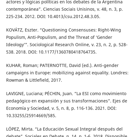
actores y lógicas políticas en los debates de la Argentina
contemporánea”. Ciencias Sociais Unisinos, v. 48, n. 3, p.
225-234. 2012. DOI: 10.4013/csu.2012.48.3.05.
KOVÁTZ, Eszter. “Questioning Consensuses: Right-Wing
Populism, Anti-Populism, and the Threat of ‘Gender
Ideology’”. Sociological Research Online, v. 23, n. 2, p. 528-
538. 2018. DOI: 10.1177/1360780418764735.
KUHAR, Roman; PATERNOTTE, David (ed.). Anti-gender
campaigns in Europe: mobilizing against equality. Londres:
Rowman & Littlefield, 2017.
LAVIGNE, Luciana; PÉCHIN, Juan. “La ESI como movimiento
pedagógico en expansión y sus transformaciones”. Ejes de
Economía y Sociedad, v. 5, n. 8, p. 116-136. 2021. DOI:
10.33255/25914669/585.
LÓPEZ, Mirta. “La Educación Sexual Integral después del
debate”. Sociales en Debate, n. 14, p. 1-6. 2018. Disponible