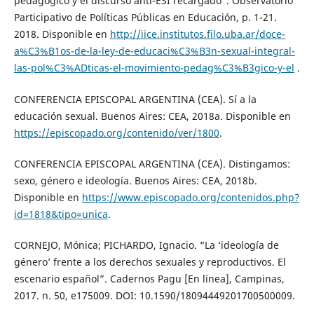
pedagógico y el discurso anti-ESI recargado”. Observatorio
Participativo de Políticas Públicas en Educación, p. 1-21.
2018. Disponible en
http://iice.institutos.filo.uba.ar/doce-
a%C3%B1os-de-la-ley-de-educaci%C3%B3n-sexual-integral-
las-pol%C3%ADticas-el-movimiento-pedag%C3%B3gico-y-el
.
CONFERENCIA EPISCOPAL ARGENTINA (CEA). Sí a la
educación sexual. Buenos Aires: CEA, 2018a. Disponible en
https://episcopado.org/contenido/ver/1800
.
CONFERENCIA EPISCOPAL ARGENTINA (CEA). Distingamos:
sexo, género e ideología. Buenos Aires: CEA, 2018b.
Disponible en
https://www.episcopado.org/contenidos.php?
id=1818&tipo=unica
.
CORNEJO, Mónica; PICHARDO, Ignacio. “La ‘ideología de
género’ frente a los derechos sexuales y reproductivos. El
escenario español”. Cadernos Pagu [En línea], Campinas,
2017. n. 50, e175009. DOI: 10.1590/18094449201700500009.