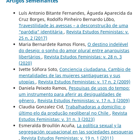
Artigos Semelhantes
Luís Antonio Bitante Fernandes, Águeda Aparecida da
Cruz Borges, Rodolfo Pinheiro Bernardo Lôbo,
Travestilidade às avessas – a desconstrução de uma
“paródia” identitária
,
Revista Estudos Feministas: v.
25 n. 2 (2017)
Maria Bernardete Ramos Flores,
O destino indelével
do desejo: o sonho do amor plural entre anarquistas
libertários
,
Revista Estudos Feministas: v. 28 n. 3
(2020)
Ivette Sóñora Soto,
Conciencia ciudadana. Cambio de
mentalidades de las mujeres santiagueras y sus
utopías
,
Revista Estudos Feministas: v. 17 n. 2 (2009)
Daniela Peixoto Ramos,
Pesquisas de usos do tempo:
um instrumento para aferir as desigualdades de
gênero
,
Revista Estudos Feministas: v. 17 n. 3 (2009)
Claudia Gonzalez Cid,
Trabalhadoras a domicílio: o
último elo da produção neoliberal no Chile
,
Revista
Estudos Feministas: v. 31 n. 3 (2023)
Esmeralda Broullón Acuña,
La política sexual y la
segregación ocupacional en las sociedades pesqueras
,
Revista Estudos Feministas: v. 19 n. 1 (2011)