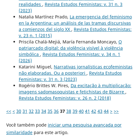
realidades
,
Revista Estudos Feministas: v. 31 n. 3
(2023)
Natalia Martínez Prado,
La emergencia del feminismo
en la Argentina: un análisis de las tramas discursivas
a comienzos del siglo XX
,
Revista Estudos Feministas:
v. 23 n. 1 (2015)
Priscila Chalá-Mejiá, María Fernanda Moncayo,
O
patriarcado digital: da violência visível à violência
simbólica
,
Revista Estudos Feministas: v. 34 n. 1
(2026)
Katarini Miguel,
Narrativas jornalísticas ecofeministas
não elaboradas. Ou a posteriori
,
Revista Estudos
Feministas: v. 31 n. 3 (2023)
Rogério Brittes W. Pires,
Da excitação à multiplicação:
imagens sadomasoquistas e fetichistas de Bizarre
,
Revista Estudos Feministas: v. 26 n. 2 (2018)
<<
<
30
31
32
33
34
35
36
37
38
39
40
41
42
43
44
>
>>
Você também pode
iniciar uma pesquisa avançada por
similaridade
para este artigo.