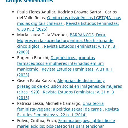
Artigos Semelhantes
Paula Flores Aguilar, Rodrigo Browne Sartori, Carlos
del Valle Rojas,
O mito das dissidências LGBTQIA+ nas
mídias digitais chilenas
,
Revista Estudos Feministas:
v. 33 n. 2 (2025)
María Laura Osta Vázquez,
BARRANCOS, Dora.
Mujeres en la sociedad argentina. Una historia de
cinco siglos.
,
Revista Estudos Feministas: v. 17 n. 3
(2009)
Eugenia Bianchi,
Diagnósticos, produtos
farmacêuticos e mulheres internadas em um
manicômio
,
Revista Estudos Feministas: v. 31 n. 1
(2023)
Gisela Paola Kaczan,
Alegorías de distinción y
presagios de exclusión social en imágenes de mujeres
(circa 1920)
,
Revista Estudos Feministas: v. 21 n. 3
(2013)
Patrícia Lessa, Michelle Camargo,
Uma teoria
feminista-vegana: a política sexual da carne
,
Revista
Estudos Feministas: v. 22 n. 1 (2014)
Fulvio, Cinthia, Érica,
Feminoabjeções, lgbticídios e
mariellecídios: pós-categorias para tensionar