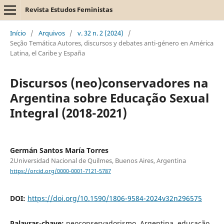
Revista Estudos Feministas
Início
/
Arquivos
/
v. 32 n. 2 (2024)
/
Seção Temática Autores, discursos y debates anti-género en América
Latina, el Caribe y España
Discursos (neo)conservadores na
Argentina sobre Educação Sexual
Integral (2018-2021)
Germán Santos María Torres
2Universidad Nacional de Quilmes, Buenos Aires, Argentina
https://orcid.org/0000-0001-7121-5787
DOI:
https://doi.org/10.1590/1806-9584-2024v32n296575
Palavras-chave:
neoconservadorismo, Argentina, educação