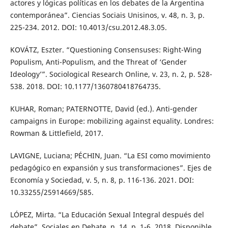
actores y lógicas políticas en los debates de la Argentina
contemporánea”. Ciencias Sociais Unisinos, v. 48, n. 3, p.
225-234. 2012. DOI: 10.4013/csu.2012.48.3.05.
KOVÁTZ, Eszter. “Questioning Consensuses: Right-Wing
Populism, Anti-Populism, and the Threat of ‘Gender
Ideology’”. Sociological Research Online, v. 23, n. 2, p. 528-
538. 2018. DOI: 10.1177/1360780418764735.
KUHAR, Roman; PATERNOTTE, David (ed.). Anti-gender
campaigns in Europe: mobilizing against equality. Londres:
Rowman & Littlefield, 2017.
LAVIGNE, Luciana; PÉCHIN, Juan. “La ESI como movimiento
pedagógico en expansión y sus transformaciones”. Ejes de
Economía y Sociedad, v. 5, n. 8, p. 116-136. 2021. DOI:
10.33255/25914669/585.
LÓPEZ, Mirta. “La Educación Sexual Integral después del
debate”. Sociales en Debate, n. 14, p. 1-6. 2018. Disponible