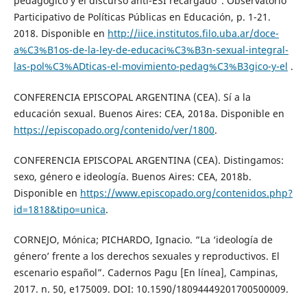
pedagógico y el discurso anti-ESI recargado”. Observatorio
Participativo de Políticas Públicas en Educación, p. 1-21.
2018. Disponible en
http://iice.institutos.filo.uba.ar/doce-
a%C3%B1os-de-la-ley-de-educaci%C3%B3n-sexual-integral-
las-pol%C3%ADticas-el-movimiento-pedag%C3%B3gico-y-el
.
CONFERENCIA EPISCOPAL ARGENTINA (CEA). Sí a la
educación sexual. Buenos Aires: CEA, 2018a. Disponible en
https://episcopado.org/contenido/ver/1800
.
CONFERENCIA EPISCOPAL ARGENTINA (CEA). Distingamos:
sexo, género e ideología. Buenos Aires: CEA, 2018b.
Disponible en
https://www.episcopado.org/contenidos.php?
id=1818&tipo=unica
.
CORNEJO, Mónica; PICHARDO, Ignacio. “La ‘ideología de
género’ frente a los derechos sexuales y reproductivos. El
escenario español”. Cadernos Pagu [En línea], Campinas,
2017. n. 50, e175009. DOI: 10.1590/18094449201700500009.