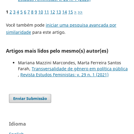
1
2
3
4
5
6
7
8
9
10
11
12
13
14
15
>
>>
Você também pode
iniciar uma pesquisa avançada por
similaridade
para este artigo.
Artigos mais lidos pelo mesmo(s) autor(es)
Mariana Mazzini Marcondes, Marta Ferreira Santos
Farah,
Transversalidade de gênero em política pública
,
Revista Estudos Feministas: v. 29 n. 1 (2021)
Enviar Submissão
Idioma