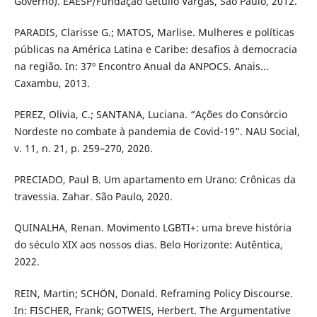
Governo). EAESP/Fundação Getúlio Vargas, São Paulo, 2012.
PARADIS, Clarisse G.; MATOS, Marlise. Mulheres e políticas
públicas na América Latina e Caribe: desafios à democracia
na região. In: 37º Encontro Anual da ANPOCS. Anais...
Caxambu, 2013.
PEREZ, Olivia, C.; SANTANA, Luciana. “Ações do Consórcio
Nordeste no combate à pandemia de Covid-19”. NAU Social,
v. 11, n. 21, p. 259–270, 2020.
PRECIADO, Paul B. Um apartamento em Urano: Crônicas da
travessia. Zahar. São Paulo, 2020.
QUINALHA, Renan. Movimento LGBTI+: uma breve história
do século XIX aos nossos dias. Belo Horizonte: Autêntica,
2022.
REIN, Martin; SCHÖN, Donald. Reframing Policy Discourse.
In: FISCHER, Frank; GOTWEIS, Herbert. The Argumentative