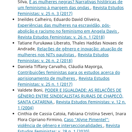
Silva,
E as mulheres negras? Narrativas históricas de
um feminismo à margem das ondas
,
Revista Estudos
Feministas: v. 25 n. 3 (2017)
Ineildes Calheiro, Eduardo David Oliveira,
Experiências das mulheres na escravidão, pós-
abolição e racismo no feminismo em Angela Davis
,
Revista Estudos Feministas: v. 26 n. 1 (2018)
Tatiane Furukawa Liberato, Thales Haddas Novaes de
Andrade,
Relações de gênero e inovação: atuação de
mulheres nos NITs paulistas
,
Revista Estudos
Feministas: v. 26 n. 2 (2018)
Daniela Tiffany Carvalho, Cláudia Mayorga,
Contribuições feministas para os estudos acerca do
aprisionamento de mulheres
,
Revista Estudos
Feministas: v. 25 n. 1 (2017)
Valdete Boni,
PODER E IGUALDADE: AS RELAÇÕES DE
GÊNERO ENTRE SINDICALISTAS RURAIS DE CHAPECÓ,
SANTA CATARINA
,
Revista Estudos Feministas: v. 12 n.
1 (2004)
Cinthia de Cassia Catoia, Fabiana Cristina Severi, Inara
Flora Cipriano Firmino,
Caso “Alyne Pimentel”:
violência de gênero e interseccionalidades
,
Revista
Estudos Feministas: v. 28 n. 1 (2020)